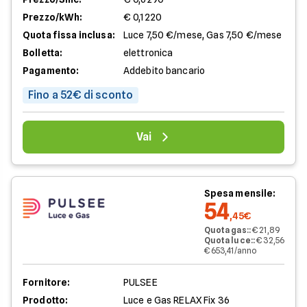
Prezzo/kWh:
€ 0,1220
Quota fissa inclusa:
Luce 7,50 €/mese, Gas 7,50 €/mese
Bolletta:
elettronica
Pagamento:
Addebito bancario
Fino a 52€ di sconto
Vai
Spesa mensile:
54
,45€
Quota gas:
:
€ 21,89
Quota luce:
:
€ 32,56
€ 653,41/anno
Fornitore:
PULSEE
Prodotto:
Luce e Gas RELAX Fix 36