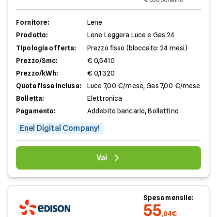
Fornitore:
Lene
Prodotto:
Lene Leggera Luce e Gas 24
Tipologia offerta:
Prezzo fisso (bloccato: 24 mesi)
Prezzo/Smc:
€ 0,5410
Prezzo/kWh:
€ 0,1320
Quota fissa inclusa:
Luce 7,00 €/mese, Gas 7,00 €/mese
Bolletta:
Elettronica
Pagamento:
Addebito bancario, Bollettino
Enel Digital Company!
Vai
Spesa mensile:
55
,04€