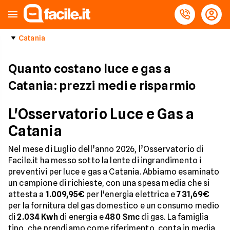
Catania
Quanto costano luce e gas a
Catania: prezzi medi e risparmio
L'Osservatorio Luce e Gas a
Catania
Nel mese di Luglio dell’anno 2026, l’Osservatorio di
Facile.it ha messo sotto la lente di ingrandimento i
preventivi per luce e gas a Catania. Abbiamo esaminato
un campione di richieste, con una spesa media che si
attesta a
1.009,95€
per l'energia elettrica e
731,69€
per la fornitura del gas domestico e un consumo medio
di
2.034 Kwh
di energia e
480 Smc
di gas. La famiglia
tipo, che prendiamo come riferimento, conta in media