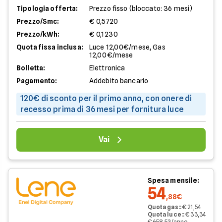
Tipologia offerta:
Prezzo fisso (bloccato: 36 mesi)
Prezzo/Smc:
€ 0,5720
Prezzo/kWh:
€ 0,1230
Quota fissa inclusa:
Luce 12,00€/mese, Gas
12,00€/mese
Bolletta:
Elettronica
Pagamento:
Addebito bancario
120€ di sconto per il primo anno, con onere di
recesso prima di 36 mesi per fornitura luce
Vai
Spesa mensile:
54
,88€
Quota gas:
:
€ 21,54
Quota luce:
:
€ 33,34
€ 658,53/anno