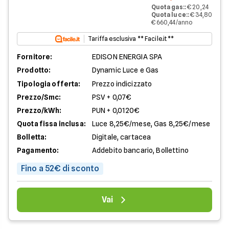
Quota gas:
:
€ 20,24
Quota luce:
:
€ 34,80
€ 660,44/anno
Tariffa esclusiva ** Facile.it **
Fornitore:
EDISON ENERGIA SPA
Prodotto:
Dynamic Luce e Gas
Tipologia offerta:
Prezzo indicizzato
Prezzo/Smc:
PSV + 0,07€
Prezzo/kWh:
PUN + 0,0120€
Quota fissa inclusa:
Luce 8,25€/mese, Gas 8,25€/mese
Bolletta:
Digitale, cartacea
Pagamento:
Addebito bancario, Bollettino
Fino a 52€ di sconto
Vai