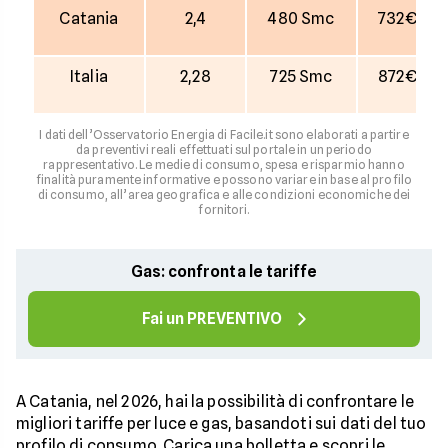
Catania
2,4
480 Smc
732€
Italia
2,28
725 Smc
872€
I dati dell’Osservatorio Energia di Facile.it sono elaborati a partire
da preventivi reali effettuati sul portale in un periodo
rappresentativo. Le medie di consumo, spesa e risparmio hanno
finalità puramente informative e possono variare in base al profilo
di consumo, all’area geografica e alle condizioni economiche dei
fornitori.
Gas: confronta le tariffe
Fai un PREVENTIVO
A Catania, nel 2026, hai la possibilità di confrontare le
migliori tariffe per luce e gas, basandoti sui dati del tuo
profilo di consumo. Carica una bolletta e scopri le