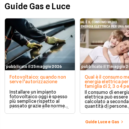
Guide Gas e Luce
pubblicato il 25 maggio 2026
pubblicato il 11 maggio 
Fotovoltaico: quando non
Qual è il consumo me
serve l’autorizzazione
energia elettrica per
famiglia di 2, 3 o 4 
Installare un impianto
Il consumo di energi
fotovoltaico oggi è spesso
elettrica può essere
più semplice rispetto al
calcolato a seconda
passato grazie alle norme
quantità di persone
che hanno ampliato i casi di
presenti all'interno d
edilizia libera.
determinato edifici
numerosi i fattori c
Guide Luce e Gas
influenzano questo 