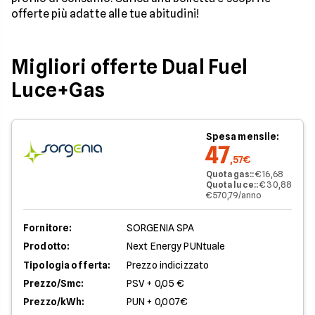
offerte più adatte alle tue abitudini!
Migliori offerte Dual Fuel
Luce+Gas
Spesa mensile:
47
,57€
Quota gas:
:
€ 16,68
Quota luce:
:
€ 30,88
€ 570,79/anno
Fornitore:
SORGENIA SPA
Prodotto:
Next Energy PUNtuale
Tipologia offerta:
Prezzo indicizzato
Prezzo/Smc:
PSV + 0,05 €
Prezzo/kWh:
PUN + 0,007€