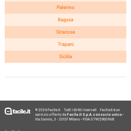
Palermo
Ragusa
Siracusa
Trapani
Sicilia
© 2026 Facile.it
Tutti i diritti riservati
Facile.it è un
servizio offerto da
Facile.it S.p.A. con socio unico
•
Via Sannio, 3 - 20137 Milano • P.IVA 07902950968