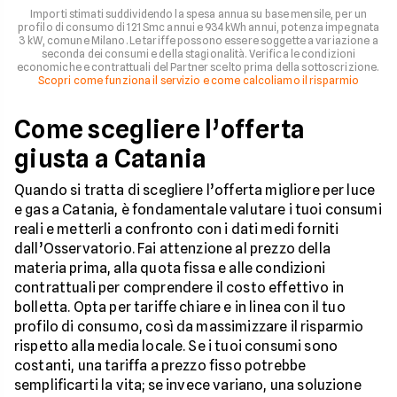
Importi stimati suddividendo la spesa annua su base mensile, per un
profilo di consumo di 121 Smc annui e 934 kWh annui, potenza impegnata
3 kW, comune Milano. Le tariffe possono essere soggette a variazione a
seconda dei consumi e della stagionalità. Verifica le condizioni
economiche e contrattuali del Partner scelto prima della sottoscrizione.
Scopri come funziona il servizio e come calcoliamo il risparmio
Come scegliere l’offerta
giusta a Catania
Quando si tratta di scegliere l’offerta migliore per luce
e gas a Catania, è fondamentale valutare i tuoi consumi
reali e metterli a confronto con i dati medi forniti
dall’Osservatorio. Fai attenzione al prezzo della
materia prima, alla quota fissa e alle condizioni
contrattuali per comprendere il costo effettivo in
bolletta. Opta per tariffe chiare e in linea con il tuo
profilo di consumo, così da massimizzare il risparmio
rispetto alla media locale. Se i tuoi consumi sono
costanti, una tariffa a prezzo fisso potrebbe
semplificarti la vita; se invece variano, una soluzione