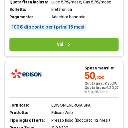
Quota fissa inclusa:
Luce 5,7€/mese, Gas 5,7€/mese
Bolletta:
Elettronica
Pagamento:
Addebito bancario
100€ di sconto per i primi 15 mesi
Vai
Spesa mensile:
50
,35€
Quota gas:
:
€ 20,08
Quota luce:
:
€ 30,27
€ 604,25/anno
Fornitore:
EDISON ENERGIA SPA
Prodotto:
Edison Web
Tipologia offerta:
Prezzo fisso (bloccato: 12 mesi)
Prezzo/Smc:
€ 0,6290