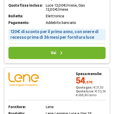
Quota fissa inclusa:
Luce 12,00€/mese, Gas
12,00€/mese
Bolletta:
Elettronica
Pagamento:
Addebito bancario
120€ di sconto per il primo anno, con onere di
recesso prima di 36 mesi per fornitura luce
Vai
Spesa mensile:
54
,87€
Quota gas:
:
€ 21,53
Quota luce:
:
€ 33,34
€ 658,40/anno
Fornitore:
Lene
Prodotto:
Lene Leggera Luce e Gas 24