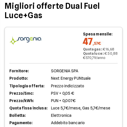
Migliori offerte Dual Fuel
Luce+Gas
Spesa mensile:
47
,57€
Quota gas:
:
€ 16,68
Quota luce:
:
€ 30,88
€ 570,79/anno
Fornitore:
SORGENIA SPA
Prodotto:
Next Energy PUNtuale
Tipologia offerta:
Prezzo indicizzato
Prezzo/Smc:
PSV + 0,05 €
Prezzo/kWh:
PUN + 0,007€
Quota fissa inclusa:
Luce 5,7€/mese, Gas 5,7€/mese
Bolletta:
Elettronica
Pagamento:
Addebito bancario