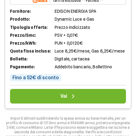
Tariffa esclusiva ** Facile.it **
Fornitore:
EDISON ENERGIA SPA
Prodotto:
Dynamic Luce e Gas
Tipologia offerta:
Prezzo indicizzato
Prezzo/Smc:
PSV + 0,07€
Prezzo/kWh:
PUN + 0,0120€
Quota fissa inclusa:
Luce 8,25€/mese, Gas 8,25€/mese
Bolletta:
Digitale, cartacea
Pagamento:
Addebito bancario, Bollettino
Fino a 52€ di sconto
Vai
Importi stimati suddividendo la spesa annua su base mensile, per un
profilo di consumo di 121 Smc annui e 934 kWh annui, potenza impegnata
3 kW, comune Milano. Le tariffe possono essere soggette a variazione a
seconda dei consumi e della stagionalità. Verifica le condizioni