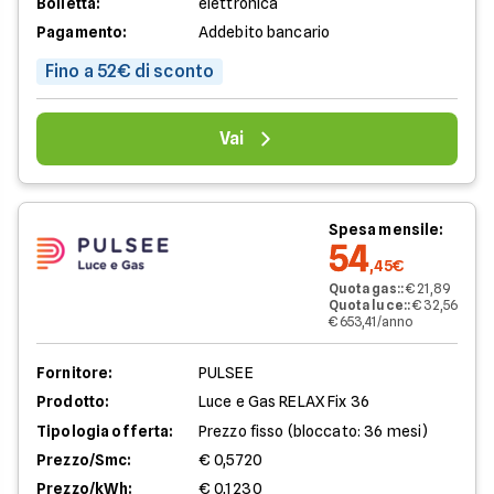
Bolletta:
elettronica
Pagamento:
Addebito bancario
Fino a 52€ di sconto
Vai
Spesa mensile:
54
,45€
Quota gas:
:
€ 21,89
Quota luce:
:
€ 32,56
€ 653,41/anno
Fornitore:
PULSEE
Prodotto:
Luce e Gas RELAX Fix 36
Tipologia offerta:
Prezzo fisso (bloccato: 36 mesi)
Prezzo/Smc:
€ 0,5720
Prezzo/kWh:
€ 0,1230