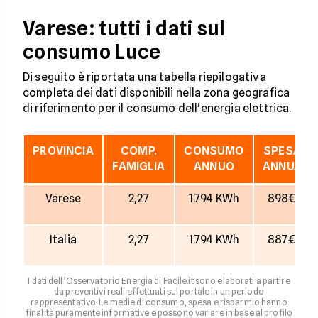
Varese: tutti i dati sul
consumo Luce
Di seguito è riportata una tabella riepilogativa
completa dei dati disponibili nella zona geografica
di riferimento per il consumo dell'energia elettrica.
PROVINCIA
COMP.
CONSUMO
SPESA
FAMIGLIA
ANNUO
ANNUA
Varese
2,27
1.794 KWh
898€
Italia
2,27
1.794 KWh
887€
I dati dell’Osservatorio Energia di Facile.it sono elaborati a partire
da preventivi reali effettuati sul portale in un periodo
rappresentativo. Le medie di consumo, spesa e risparmio hanno
finalità puramente informative e possono variare in base al profilo