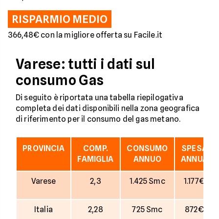
RISPARMIO MEDIO
366,48€ con la migliore offerta su Facile.it
Varese: tutti i dati sul
consumo Gas
Di seguito è riportata una tabella riepilogativa
completa dei dati disponibili nella zona geografica
di riferimento per il consumo del gas metano.
PROVINCIA
COMP.
CONSUMO
SPESA
FAMIGLIA
ANNUO
ANNUA
Varese
2,3
1.425 Smc
1.177€
Italia
2,28
725 Smc
872€