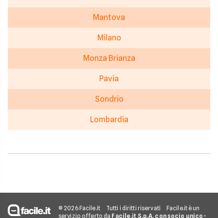
Mantova
Milano
Monza Brianza
Pavia
Sondrio
Lombardia
© 2026 Facile.it
Tutti i diritti riservati
Facile.it è un
servizio offerto da
Facile.it S.p.A. con socio unico
•