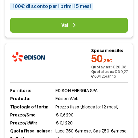
100€ di sconto per i primi 15 mesi
Vai
Spesa mensile:
50
,35€
Quota gas:
:
€ 20,08
Quota luce:
:
€ 30,27
€ 604,25/anno
Fornitore:
EDISON ENERGIA SPA
Prodotto:
Edison Web
Tipologia offerta:
Prezzo fisso (bloccato: 12 mesi)
Prezzo/Smc:
€ 0,6290
Prezzo/kWh:
€ 0,1220
Quota fissa inclusa:
Luce 7,50 €/mese, Gas 7,50 €/mese