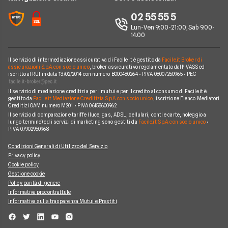
Perché scegliere Facile.it
Iren
02 55 55 5
Argomenti in evidenza Gas e Luce
Contatti
Optima
Lun-Ven 9:00-21:00; Sab 9.00-
14.00
Mappa del sito
Engie
Sorgenia
Il servizio di intermediazione assicurativa di Facile.it è gestito da
Facile.it Broker di
assicurazioni S.p.A. con socio unico
, broker assicurativo regolamentato dall'IVASS ed
iscritto al RUI in data 13/02/2014 con numero B000480264 • P.IVA 08007250965 • PEC
Fornitori Energetici
Il servizio di mediazione creditizia per i mutui e per il credito al consumo di Facile.it è
gestito da
Facile.it Mediazione Creditizia S.p.A. con socio unico
, iscrizione Elenco Mediatori
Creditizi OAM numero M201 • P.IVA 06158600962
Il servizio di comparazione tariffe (luce, gas, ADSL, cellulari, conti e carte, noleggio a
lungo termine) ed i servizi di marketing sono gestiti da
Facile.it S.p.A. con socio unico
•
P.IVA 07902950968
Condizioni Generali di Utilizzo del Servizio
Privacy policy
Cookie policy
Gestione cookie
Policy parità di genere
Informativa precontrattule
Informativa sulla trasparenza Mutui e Prestiti