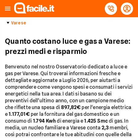
Varese
Quanto costano luce e gas a Varese:
prezzi medi e risparmio
Benvenuto nel nostro Osservatorio dedicato a luce e
gas per Varese. Qui troverai informazioni fresche e
dettagliate aggiornate a Luglio 2026, per aiutarti a
comprendere come vengono spesi e consumati i servizi
energetici nella tua area. I dati si basano su dei
preventivi dell'ultimo anno, con un campione medio
che riflette una spesa di
897,82€
per l'energia elettrica
e
1.177,01€
per la fornitura del gas domestico e un
consumo di
1.794 Kwh
di energia e
1.425 Smc
di gas. In
media, un nucleo familiare a Varese conta
2,3
membri,
così potrai confrontare le tue abitudini con quelle della