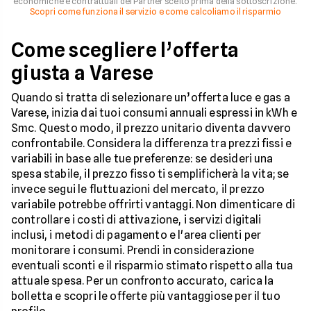
economiche e contrattuali del Partner scelto prima della sottoscrizione.
Scopri come funziona il servizio e come calcoliamo il risparmio
Come scegliere l’offerta
giusta a Varese
Quando si tratta di selezionare un’offerta luce e gas a
Varese, inizia dai tuoi consumi annuali espressi in kWh e
Smc. Questo modo, il prezzo unitario diventa davvero
confrontabile. Considera la differenza tra prezzi fissi e
variabili in base alle tue preferenze: se desideri una
spesa stabile, il prezzo fisso ti semplificherà la vita; se
invece segui le fluttuazioni del mercato, il prezzo
variabile potrebbe offrirti vantaggi. Non dimenticare di
controllare i costi di attivazione, i servizi digitali
inclusi, i metodi di pagamento e l'area clienti per
monitorare i consumi. Prendi in considerazione
eventuali sconti e il risparmio stimato rispetto alla tua
attuale spesa. Per un confronto accurato, carica la
bolletta e scopri le offerte più vantaggiose per il tuo