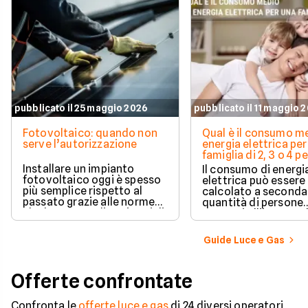
pubblicato il 25 maggio 2026
pubblicato il 11 maggio 
Fotovoltaico: quando non
Qual è il consumo me
serve l’autorizzazione
energia elettrica per
famiglia di 2, 3 o 4 
Installare un impianto
Il consumo di energi
fotovoltaico oggi è spesso
elettrica può essere
più semplice rispetto al
calcolato a seconda
passato grazie alle norme
quantità di persone
che hanno ampliato i casi di
presenti all'interno d
edilizia libera.
determinato edifici
numerosi i fattori c
Guide Luce e Gas
influenzano questo 
occorre tenerli in
considerazione per
Offerte confrontate
effettuare una stim
coerente.
Confronta le
offerte luce e gas
di 24 diversi operatori,