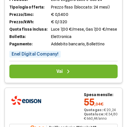
Tipologia offerta:
Prezzo fisso (bloccato: 24 mesi)
Prezzo/Smc:
€ 0,5400
Prezzo/kWh:
€ 0,1320
Quota fissa inclusa:
Luce 7,00 €/mese, Gas 7,00 €/mese
Bolletta:
Elettronica
Pagamento:
Addebito bancario, Bollettino
Enel Digital Company!
Vai
Spesa mensile:
55
,04€
Quota gas:
:
€ 20,24
Quota luce:
:
€ 34,80
€ 660,44/anno