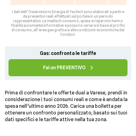
I dati dell’Osservatorio Energia di Facile.it sono elaborati a partire
da preventivi reali effettuati sul portale in un periodo
rappresentativo. Le medie di consumo, spesa e risparmio hanno
finalità puramente informative e possono variare in base al profilo
di consumo, all’area geografica e alle condizioni economiche dei
fornitori.
Gas: confronta le tariffe
Fai un PREVENTIVO
Prima di confrontare le offerte dual a Varese, prendi in
considerazione i tuoi consumi reali e come è andata la
spesa nell’ultimo anno 2026. Carica una bolletta per
ottenere un confronto personalizzato, basato sui tuoi
dati specifici e le tariffe attive nella tua zona.