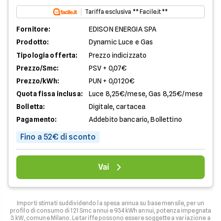
Tariffa esclusiva ** Facile.it **
Fornitore:
EDISON ENERGIA SPA
Prodotto:
Dynamic Luce e Gas
Tipologia offerta:
Prezzo indicizzato
Prezzo/Smc:
PSV + 0,07€
Prezzo/kWh:
PUN + 0,0120€
Quota fissa inclusa:
Luce 8,25€/mese, Gas 8,25€/mese
Bolletta:
Digitale, cartacea
Pagamento:
Addebito bancario, Bollettino
Fino a 52€ di sconto
Vai
Importi stimati suddividendo la spesa annua su base mensile, per un
profilo di consumo di 121 Smc annui e 934 kWh annui, potenza impegnata
3 kW, comune Milano. Le tariffe possono essere soggette a variazione a