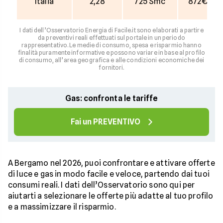
Italia
2,28
725 Smc
872€
I dati dell’Osservatorio Energia di Facile.it sono elaborati a partire
da preventivi reali effettuati sul portale in un periodo
rappresentativo. Le medie di consumo, spesa e risparmio hanno
finalità puramente informative e possono variare in base al profilo
di consumo, all’area geografica e alle condizioni economiche dei
fornitori.
Gas: confronta le tariffe
Fai un PREVENTIVO
A Bergamo nel 2026, puoi confrontare e attivare offerte
di luce e gas in modo facile e veloce, partendo dai tuoi
consumi reali. I dati dell’Osservatorio sono qui per
aiutarti a selezionare le offerte più adatte al tuo profilo
e a massimizzare il risparmio.