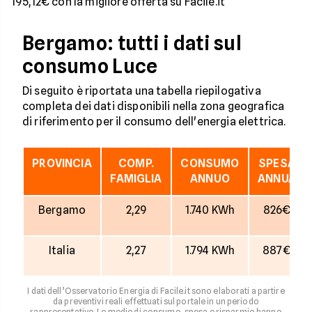
195,12€ con la migliore offerta su Facile.it
Bergamo: tutti i dati sul
consumo Luce
Di seguito è riportata una tabella riepilogativa
completa dei dati disponibili nella zona geografica
di riferimento per il consumo dell'energia elettrica.
PROVINCIA
COMP.
CONSUMO
SPESA
FAMIGLIA
ANNUO
ANNUA
Bergamo
2,29
1.740 KWh
826€
Italia
2,27
1.794 KWh
887€
I dati dell’Osservatorio Energia di Facile.it sono elaborati a partire
da preventivi reali effettuati sul portale in un periodo
rappresentativo. Le medie di consumo, spesa e risparmio hanno