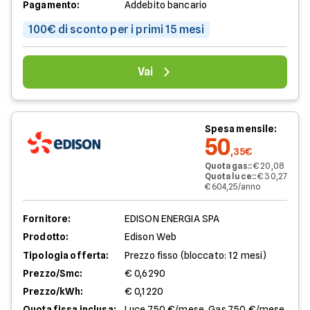
Pagamento:
Addebito bancario
100€ di sconto per i primi 15 mesi
Vai
Spesa mensile:
50
,35€
Quota gas:
:
€ 20,08
Quota luce:
:
€ 30,27
€ 604,25/anno
Fornitore:
EDISON ENERGIA SPA
Prodotto:
Edison Web
Tipologia offerta:
Prezzo fisso (bloccato: 12 mesi)
Prezzo/Smc:
€ 0,6290
Prezzo/kWh:
€ 0,1220
Quota fissa inclusa:
Luce 7,50 €/mese, Gas 7,50 €/mese