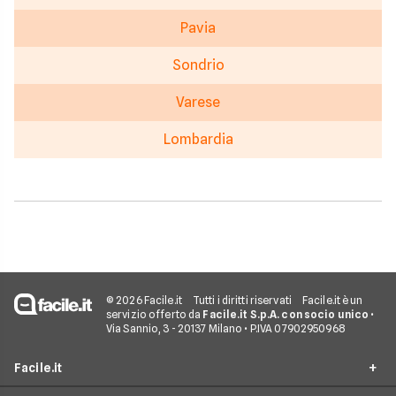
Pavia
Sondrio
Varese
Lombardia
© 2026 Facile.it
Tutti i diritti riservati
Facile.it è un
servizio offerto da
Facile.it S.p.A. con socio unico
•
Via Sannio, 3 - 20137 Milano • P.IVA 07902950968
Facile.it