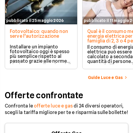
pubblicato il 25 maggio 2026
pubblicato il 11 maggio 
Fotovoltaico: quando non
Qual è il consumo me
serve l’autorizzazione
energia elettrica per
famiglia di 2, 3 o 4 
Installare un impianto
Il consumo di energi
fotovoltaico oggi è spesso
elettrica può essere
più semplice rispetto al
calcolato a seconda
passato grazie alle norme
quantità di persone
che hanno ampliato i casi di
presenti all'interno d
edilizia libera.
determinato edifici
numerosi i fattori c
Guide Luce e Gas
influenzano questo 
occorre tenerli in
considerazione per
Offerte confrontate
effettuare una stim
coerente.
Confronta le
offerte luce e gas
di 24 diversi operatori,
scegli la tariffa migliore per te e risparmia sulle bollette!