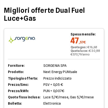
Migliori offerte Dual Fuel
Luce+Gas
Spesa mensile:
47
,57€
Quota gas:
:
€ 16,68
Quota luce:
:
€ 30,88
€ 570,79/anno
Fornitore:
SORGENIA SPA
Prodotto:
Next Energy PUNtuale
Tipologia offerta:
Prezzo indicizzato
Prezzo/Smc:
PSV + 0,05 €
Prezzo/kWh:
PUN + 0,007€
Quota fissa inclusa:
Luce 5,7€/mese, Gas 5,7€/mese
Bolletta:
Elettronica