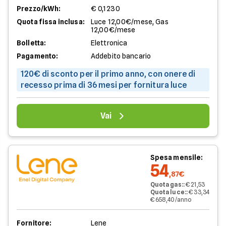
Prezzo/kWh:
€ 0,1230
Quota fissa inclusa:
Luce 12,00€/mese, Gas
12,00€/mese
Bolletta:
Elettronica
Pagamento:
Addebito bancario
120€ di sconto per il primo anno, con onere di
recesso prima di 36 mesi per fornitura luce
Vai
Spesa mensile:
54
,87€
Quota gas:
:
€ 21,53
Quota luce:
:
€ 33,34
€ 658,40/anno
Fornitore:
Lene