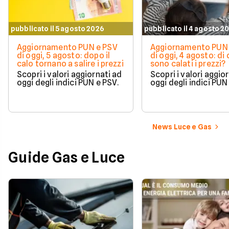
pubblicato il 5 agosto 2026
pubblicato il 4 agosto 2
Aggiornamento PUN e PSV
Aggiornamento PUN 
di oggi, 5 agosto: dopo il
di oggi, 4 agosto: di
calo tornano a salire i prezzi
sono calati i prezzi?
Scopri i valori aggiornati ad
Scopri i valori aggio
oggi degli indici PUN e PSV.
oggi degli indici PUN
News Luce e Gas
Guide Gas e Luce