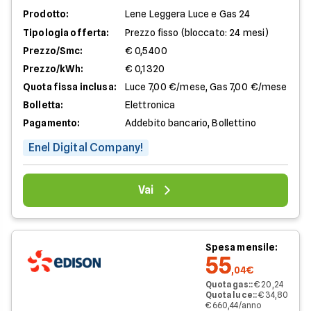
Prodotto:
Lene Leggera Luce e Gas 24
Tipologia offerta:
Prezzo fisso (bloccato: 24 mesi)
Prezzo/Smc:
€ 0,5400
Prezzo/kWh:
€ 0,1320
Quota fissa inclusa:
Luce 7,00 €/mese, Gas 7,00 €/mese
Bolletta:
Elettronica
Pagamento:
Addebito bancario, Bollettino
Enel Digital Company!
Vai
Spesa mensile:
55
,04€
Quota gas:
:
€ 20,24
Quota luce:
:
€ 34,80
€ 660,44/anno