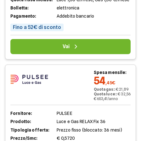
Bolletta:
elettronica
Pagamento:
Addebito bancario
Fino a 52€ di sconto
Vai
Spesa mensile:
54
,45€
Quota gas:
:
€ 21,89
Quota luce:
:
€ 32,56
€ 653,41/anno
Fornitore:
PULSEE
Prodotto:
Luce e Gas RELAX Fix 36
Tipologia offerta:
Prezzo fisso (bloccato: 36 mesi)
Prezzo/Smc:
€ 0,5720