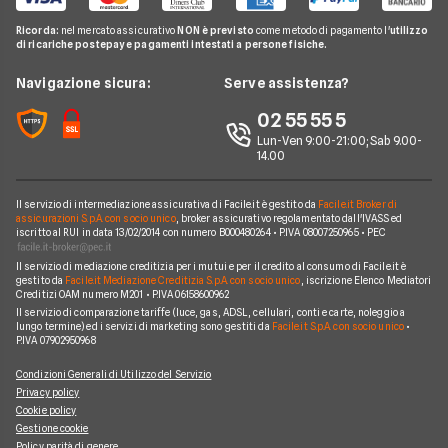
Miglior Fornitore Energia Elettrica
Noleggio Lungo Termine
Gas Natural
Domande Luce e Gas
Ricorda:
nel mercato assicurativo
NON è previsto
come metodo di pagamento l'
utilizzo
Miglior Fornitore Gas
News
A2A
di ricariche postepay e pagamenti intestati a persone fisiche.
Glossario Gas e Luce
Chi siamo
Edison
Navigazione sicura:
Serve assistenza?
Notizie Luce e Gas
Perché scegliere Facile.it
Iren
02 55 55 5
Argomenti in evidenza Gas e Luce
Contatti
Optima
Lun-Ven 9:00-21:00; Sab 9.00-
14.00
Mappa del sito
Engie
Sorgenia
Il servizio di intermediazione assicurativa di Facile.it è gestito da
Facile.it Broker di
assicurazioni S.p.A. con socio unico
, broker assicurativo regolamentato dall'IVASS ed
iscritto al RUI in data 13/02/2014 con numero B000480264 • P.IVA 08007250965 • PEC
Fornitori Energetici
Il servizio di mediazione creditizia per i mutui e per il credito al consumo di Facile.it è
gestito da
Facile.it Mediazione Creditizia S.p.A. con socio unico
, iscrizione Elenco Mediatori
Creditizi OAM numero M201 • P.IVA 06158600962
Il servizio di comparazione tariffe (luce, gas, ADSL, cellulari, conti e carte, noleggio a
lungo termine) ed i servizi di marketing sono gestiti da
Facile.it S.p.A. con socio unico
•
P.IVA 07902950968
Condizioni Generali di Utilizzo del Servizio
Privacy policy
Cookie policy
Gestione cookie
Policy parità di genere