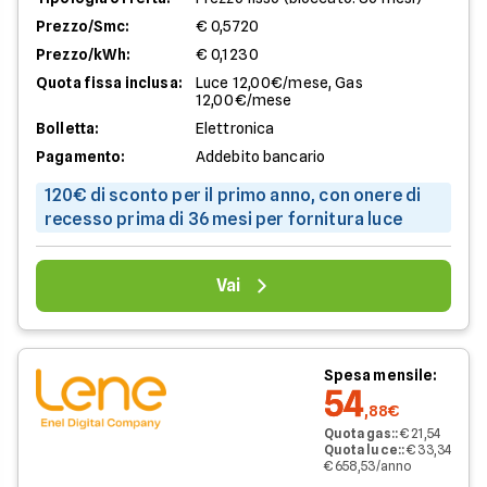
Prezzo/Smc:
€ 0,5720
Prezzo/kWh:
€ 0,1230
Quota fissa inclusa:
Luce 12,00€/mese, Gas
12,00€/mese
Bolletta:
Elettronica
Pagamento:
Addebito bancario
120€ di sconto per il primo anno, con onere di
recesso prima di 36 mesi per fornitura luce
Vai
Spesa mensile:
54
,88€
Quota gas:
:
€ 21,54
Quota luce:
:
€ 33,34
€ 658,53/anno