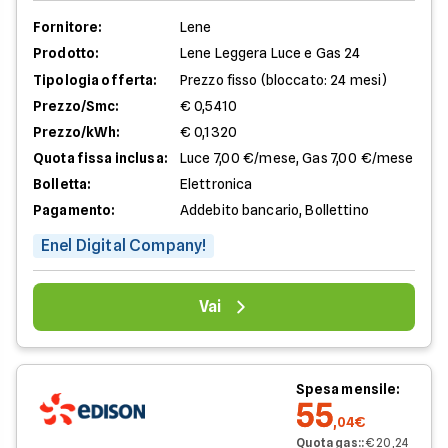
Fornitore:
Lene
Prodotto:
Lene Leggera Luce e Gas 24
Tipologia offerta:
Prezzo fisso (bloccato: 24 mesi)
Prezzo/Smc:
€ 0,5410
Prezzo/kWh:
€ 0,1320
Quota fissa inclusa:
Luce 7,00 €/mese, Gas 7,00 €/mese
Bolletta:
Elettronica
Pagamento:
Addebito bancario, Bollettino
Enel Digital Company!
Vai
Spesa mensile:
55
,04€
Quota gas:
:
€ 20,24