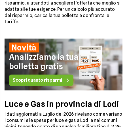
risparmio, aiutandoti a scegliere l’offerta che meglio si
adatta alle tue esigenze. Per un calcolo più accurato
del risparmio, carica la tua bolletta e confronta le
tariffe.
Novità
Analizziamo la tua
bolletta gratis
Scopri quanto risparmi
Luce e Gas in provincia di Lodi
I dati aggiornati a Luglio del 2026 rivelano come variano
i consumi e le spese per luce e gas a Lodi e nei comuni
vicini, tenendo conto di un nucleo familiare tipo di
2,26