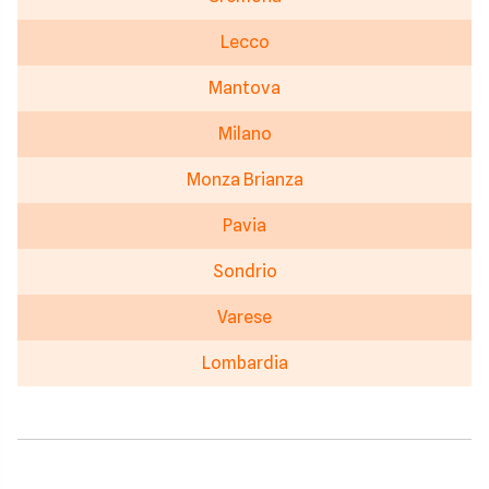
Lecco
Mantova
Milano
Monza Brianza
Pavia
Sondrio
Varese
Lombardia