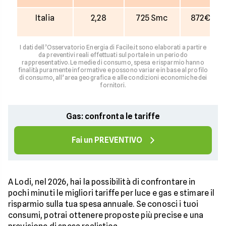
Italia
2,28
725 Smc
872€
I dati dell’Osservatorio Energia di Facile.it sono elaborati a partire
da preventivi reali effettuati sul portale in un periodo
rappresentativo. Le medie di consumo, spesa e risparmio hanno
finalità puramente informative e possono variare in base al profilo
di consumo, all’area geografica e alle condizioni economiche dei
fornitori.
Gas: confronta le tariffe
Fai un PREVENTIVO
A Lodi, nel 2026, hai la possibilità di confrontare in
pochi minuti le migliori tariffe per luce e gas e stimare il
risparmio sulla tua spesa annuale. Se conosci i tuoi
consumi, potrai ottenere proposte più precise e una