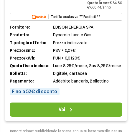
Quota luce:
:
€ 34,80
€ 660,44/anno
Tariffa esclusiva ** Facile.it **
Fornitore:
EDISON ENERGIA SPA
Prodotto:
Dynamic Luce e Gas
Tipologia offerta:
Prezzo indicizzato
Prezzo/Smc:
PSV + 0,07€
Prezzo/kWh:
PUN + 0,0120€
Quota fissa inclusa:
Luce 8,25€/mese, Gas 8,25€/mese
Bolletta:
Digitale, cartacea
Pagamento:
Addebito bancario, Bollettino
Fino a 52€ di sconto
Vai
Importi stimati suddividendo la spesa annua su base mensile, per un