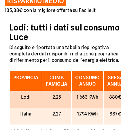
RISPARMIO MEDIO
185,88€ con la migliore offerta su Facile.it
Lodi: tutti i dati sul consumo
Luce
Di seguito è riportata una tabella riepilogativa
completa dei dati disponibili nella zona geografica
di riferimento per il consumo dell'energia elettrica.
PROVINCIA
COMP.
CONSUMO
SPESA
FAMIGLIA
ANNUO
ANNUA
Lodi
2,25
1.663 KWh
880€
Italia
2,27
1.794 KWh
887€