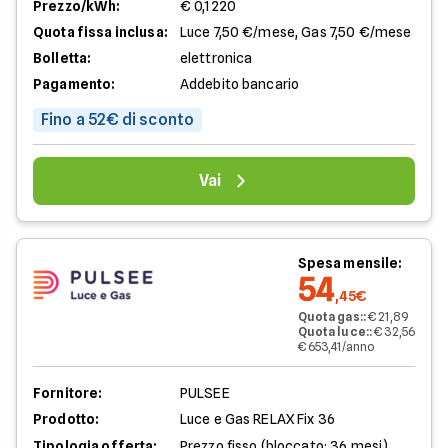
Prezzo/kWh:
€ 0,1220
Quota fissa inclusa:
Luce 7,50 €/mese, Gas 7,50 €/mese
Bolletta:
elettronica
Pagamento:
Addebito bancario
Fino a 52€ di sconto
Vai
Spesa mensile:
54
,45€
Quota gas:
:
€ 21,89
Quota luce:
:
€ 32,56
€ 653,41/anno
Fornitore:
PULSEE
Prodotto:
Luce e Gas RELAX Fix 36
Tipologia offerta:
Prezzo fisso (bloccato: 36 mesi)