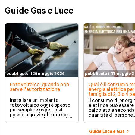
Guide Gas e Luce
pubblicato il 25 maggio 2026
pubblicato il 11 maggio 
Fotovoltaico: quando non
Qual è il consumo me
serve l’autorizzazione
energia elettrica per
famiglia di 2, 3 o 4 
Installare un impianto
Il consumo di energi
fotovoltaico oggi è spesso
elettrica può essere
più semplice rispetto al
calcolato a seconda
passato grazie alle norme
quantità di persone
che hanno ampliato i casi di
presenti all'interno d
edilizia libera.
determinato edifici
numerosi i fattori c
Guide Luce e Gas
influenzano questo 