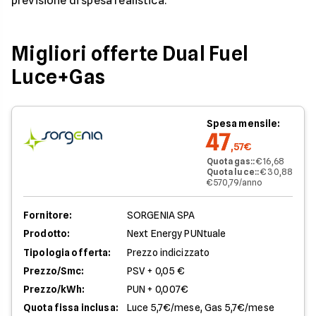
previsione di spesa realistica.
Migliori offerte Dual Fuel
Luce+Gas
Spesa mensile:
47
,57€
Quota gas:
:
€ 16,68
Quota luce:
:
€ 30,88
€ 570,79/anno
Fornitore:
SORGENIA SPA
Prodotto:
Next Energy PUNtuale
Tipologia offerta:
Prezzo indicizzato
Prezzo/Smc:
PSV + 0,05 €
Prezzo/kWh:
PUN + 0,007€
Quota fissa inclusa:
Luce 5,7€/mese, Gas 5,7€/mese