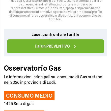
I dati dell’Osservatorio Energia di Facile.it sono elaborati a partire
da preventivi reali effettuati sul portale in un periodo
rappresentativo. Le medie di consumo, spesa e risparmio hanno
finalità puramente informative e possono variare in base al profilo
di consumo, all’area geografica e alle condizioni economiche dei
fornitori.
Luce: confronta le tariffe
Fai un PREVENTIVO
Osservatorio Gas
Le informazioni principali sul consumo di Gas metano
nel 2026 in provincia di Lodi.
CONSUMO MEDIO
1.425 Smc di gas