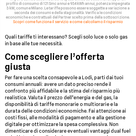
profilo di consumo di 121 Smc annui e 934 kWh annui, potenza impegnata
3 kW, comune Milano. Le tariffe possono essere soggette a variazione a
seconda dei consumi e della stagionalità. Verifica le condizioni
economiche e contrattuali del Partner scelto prima della sottoscrizione.
Scopri come funziona il servizio e come calcoliamo il risparmio
Quali tariffe ti interessano? Scegli solo luce o solo gas
in base alle tue necessità.
Come scegliere l’offerta
giusta
Per fare una scelta consapevole a Lodi, parti dai tuoi
consumi annuali: avere un dato preciso rende il
confronto più affidabile e la stima del risparmio più
realistica. Valuta il prezzo dell’energia e del gas, la
disponibilità di tariffe monorarie o multiorarie e la
durata delle condizioni economiche. Fai attenzione ai
costi fissi, alle modalità di pagamento e alla gestione
digitale per ottimizzare la spesa complessiva. Non
dimenticare di considerare eventuali vantaggi dual fuel