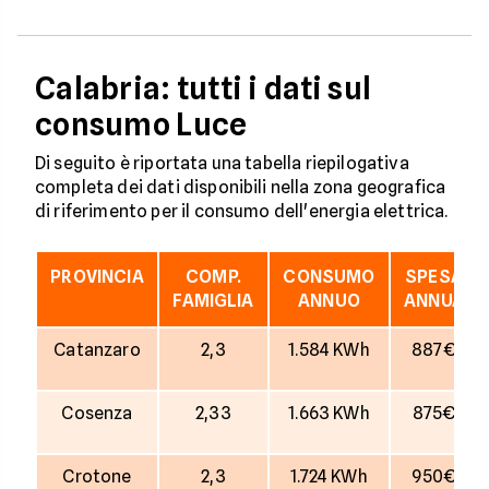
Calabria: tutti i dati sul
consumo Luce
Di seguito è riportata una tabella riepilogativa
completa dei dati disponibili nella zona geografica
di riferimento per il consumo dell'energia elettrica.
PROVINCIA
COMP.
CONSUMO
SPESA
FAMIGLIA
ANNUO
ANNUA
Catanzaro
2,3
1.584 KWh
887€
Cosenza
2,33
1.663 KWh
875€
Crotone
2,3
1.724 KWh
950€