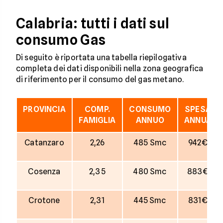
Calabria: tutti i dati sul
consumo Gas
Di seguito è riportata una tabella riepilogativa
completa dei dati disponibili nella zona geografica
di riferimento per il consumo del gas metano.
PROVINCIA
COMP.
CONSUMO
SPESA
FAMIGLIA
ANNUO
ANNUA
Catanzaro
2,26
485 Smc
942€
Cosenza
2,35
480 Smc
883€
Crotone
2,31
445 Smc
831€