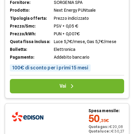
Fornitore:
SORGENIA SPA
Prodotto:
Next Energy PUNtuale
Tipologia offerta:
Prezzo indicizzato
Prezzo/Smc:
PSV + 0,05 €
Prezzo/kWh:
PUN + 0,007€
Quota fissa inclusa:
Luce 5,7€/mese, Gas 5,7€/mese
Bolletta:
Elettronica
Pagamento:
Addebito bancario
100€ di sconto per i primi 15 mesi
Vai
Spesa mensile:
50
,35€
Quota gas:
:
€ 20,08
Quota luce:
:
€ 30,27