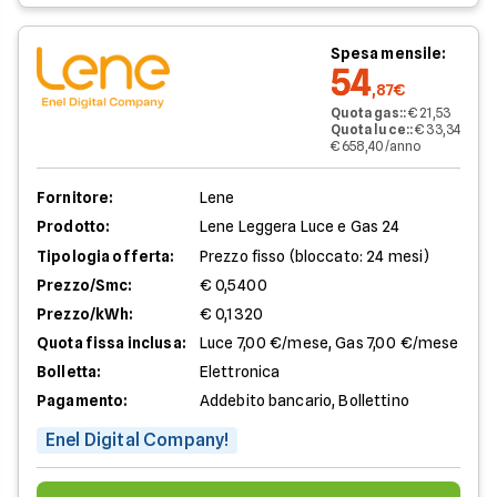
Spesa mensile:
54
,87€
Quota gas:
:
€ 21,53
Quota luce:
:
€ 33,34
€ 658,40/anno
Fornitore:
Lene
Prodotto:
Lene Leggera Luce e Gas 24
Tipologia offerta:
Prezzo fisso (bloccato: 24 mesi)
Prezzo/Smc:
€ 0,5400
Prezzo/kWh:
€ 0,1320
Quota fissa inclusa:
Luce 7,00 €/mese, Gas 7,00 €/mese
Bolletta:
Elettronica
Pagamento:
Addebito bancario, Bollettino
Enel Digital Company!