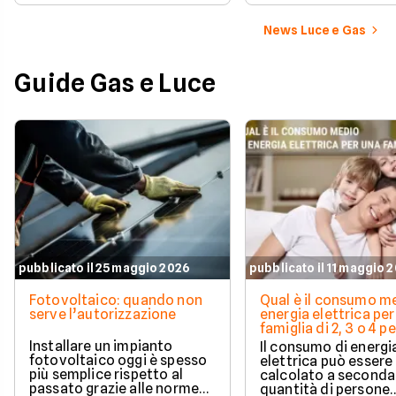
News Luce e Gas
Guide Gas e Luce
pubblicato il 25 maggio 2026
pubblicato il 11 maggio 
Fotovoltaico: quando non
Qual è il consumo me
serve l’autorizzazione
energia elettrica per
famiglia di 2, 3 o 4 
Installare un impianto
Il consumo di energi
fotovoltaico oggi è spesso
elettrica può essere
più semplice rispetto al
calcolato a seconda
passato grazie alle norme
quantità di persone