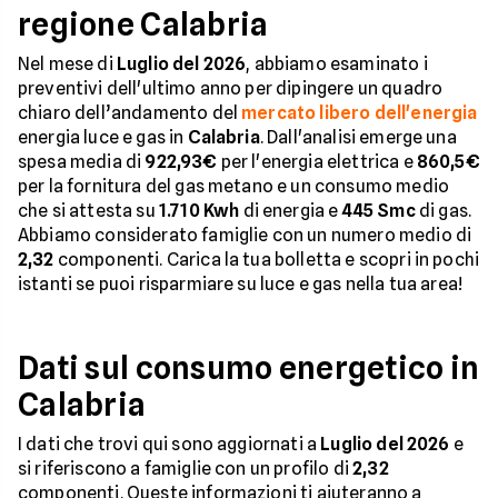
regione Calabria
Nel mese di
Luglio del 2026
, abbiamo esaminato i
preventivi dell'ultimo anno per dipingere un quadro
chiaro dell’andamento del
mercato libero dell'energia
energia luce e gas in
Calabria
. Dall'analisi emerge una
spesa media di
922,93€
per l'energia elettrica e
860,5€
per la fornitura del gas metano e un consumo medio
che si attesta su
1.710 Kwh
di energia e
445 Smc
di gas.
Abbiamo considerato famiglie con un numero medio di
2,32
componenti. Carica la tua bolletta e scopri in pochi
istanti se puoi risparmiare su luce e gas nella tua area!
Dati sul consumo energetico in
Calabria
I dati che trovi qui sono aggiornati a
Luglio del 2026
e
si riferiscono a famiglie con un profilo di
2,32
componenti. Queste informazioni ti aiuteranno a