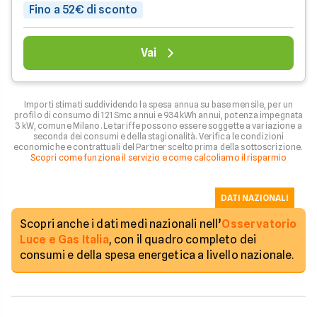
Fino a 52€ di sconto
Vai
Importi stimati suddividendo la spesa annua su base mensile, per un
profilo di consumo di 121 Smc annui e 934 kWh annui, potenza impegnata
3 kW, comune Milano. Le tariffe possono essere soggette a variazione a
seconda dei consumi e della stagionalità. Verifica le condizioni
economiche e contrattuali del Partner scelto prima della sottoscrizione.
Scopri come funziona il servizio e come calcoliamo il risparmio
DATI NAZIONALI
Scopri anche i dati medi nazionali nell’
Osservatorio
Luce e Gas Italia
, con il quadro completo dei
consumi e della spesa energetica a livello nazionale.