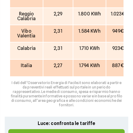
Reggio
2,29
1.800 KWh
1.023€
Calabria
Vibo
2,31
1.584 KWh
949€
Valentia
Calabria
2,31
1.710 KWh
923€
Italia
2,27
1.794 KWh
887€
I dati dell’Osservatorio Energia di Facile.it sono elaborati a partire
da preventivi reali effettuati sul portale in un periodo
rappresentativo. Le medie di consumo, spesa e risparmio hanno
finalità puramente informative e possono variare in base al profilo
di consumo, all’area geografica e alle condizioni economiche dei
fornitori.
Luce: confronta le tariffe