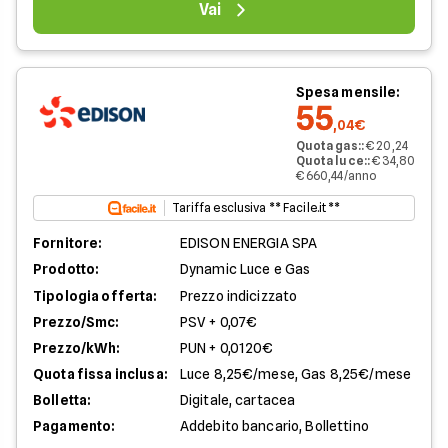
Vai
Spesa mensile:
55
,04€
Quota gas:
:
€ 20,24
Quota luce:
:
€ 34,80
€ 660,44/anno
Tariffa esclusiva ** Facile.it **
Fornitore:
EDISON ENERGIA SPA
Prodotto:
Dynamic Luce e Gas
Tipologia offerta:
Prezzo indicizzato
Prezzo/Smc:
PSV + 0,07€
Prezzo/kWh:
PUN + 0,0120€
Quota fissa inclusa:
Luce 8,25€/mese, Gas 8,25€/mese
Bolletta:
Digitale, cartacea
Pagamento:
Addebito bancario, Bollettino