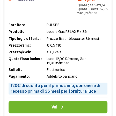
Quota gas:
:
€ 21,54
Quota luce:
:
€ 32,73
€ 651,24/anno
Fornitore:
PULSEE
Prodotto:
Luce e Gas RELAX Fix 36
Tipologia offerta:
Prezzo fisso (bloccato: 36 mesi)
Prezzo/Smc:
€ 0,5410
Prezzo/kWh:
€ 0,1249
Quota fissa inclusa:
Luce 12,00€/mese, Gas
12,00€/mese
Bolletta:
Elettronica
Pagamento:
Addebito bancario
120€ di sconto per il primo anno, con onere di
recesso prima di 36 mesi per fornitura luce
Vai