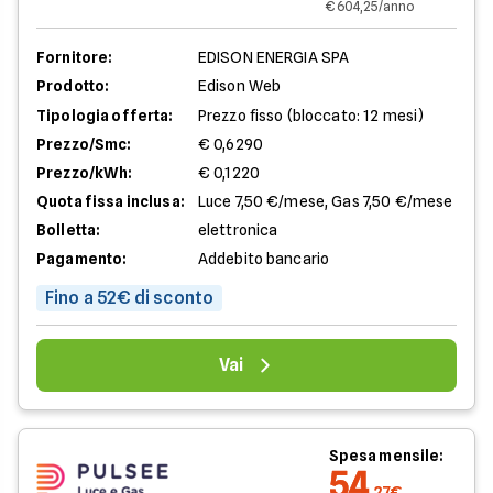
€ 604,25/anno
Fornitore:
EDISON ENERGIA SPA
Prodotto:
Edison Web
Tipologia offerta:
Prezzo fisso (bloccato: 12 mesi)
Prezzo/Smc:
€ 0,6290
Prezzo/kWh:
€ 0,1220
Quota fissa inclusa:
Luce 7,50 €/mese, Gas 7,50 €/mese
Bolletta:
elettronica
Pagamento:
Addebito bancario
Fino a 52€ di sconto
Vai
Spesa mensile:
54
,27€