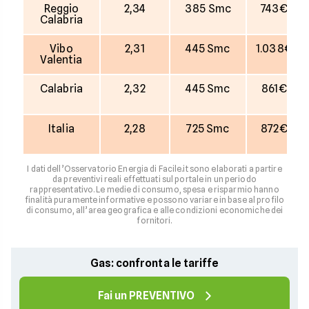
Reggio
2,34
385 Smc
743€
Calabria
Vibo
2,31
445 Smc
1.038€
Valentia
Calabria
2,32
445 Smc
861€
Italia
2,28
725 Smc
872€
I dati dell’Osservatorio Energia di Facile.it sono elaborati a partire
da preventivi reali effettuati sul portale in un periodo
rappresentativo. Le medie di consumo, spesa e risparmio hanno
finalità puramente informative e possono variare in base al profilo
di consumo, all’area geografica e alle condizioni economiche dei
fornitori.
Gas: confronta le tariffe
Fai un PREVENTIVO