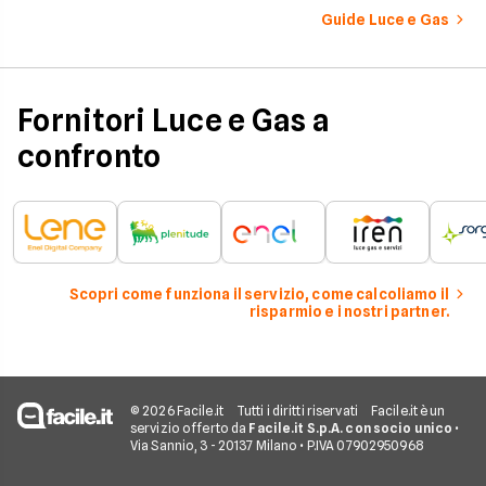
numerosi i fattori c
Guide Luce e Gas
influenzano questo 
occorre tenerli in
considerazione per
effettuare una stim
coerente.
Fornitori Luce e Gas a
confronto
Scopri come funziona il servizio, come calcoliamo il
risparmio e i nostri partner.
© 2026 Facile.it
Tutti i diritti riservati
Facile.it è un
servizio offerto da
Facile.it S.p.A. con socio unico
•
Via Sannio, 3 - 20137 Milano • P.IVA 07902950968