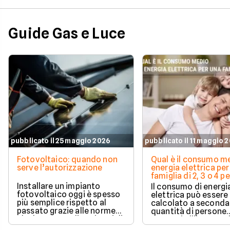
Guide Gas e Luce
pubblicato il 25 maggio 2026
pubblicato il 11 maggio 
Fotovoltaico: quando non
Qual è il consumo me
serve l’autorizzazione
energia elettrica per
famiglia di 2, 3 o 4 
Installare un impianto
Il consumo di energi
fotovoltaico oggi è spesso
elettrica può essere
più semplice rispetto al
calcolato a seconda
passato grazie alle norme
quantità di persone
che hanno ampliato i casi di
presenti all'interno d
edilizia libera.
determinato edifici