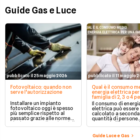
Guide Gas e Luce
pubblicato il 25 maggio 2026
pubblicato il 11 maggio 
Fotovoltaico: quando non
Qual è il consumo me
serve l’autorizzazione
energia elettrica per
famiglia di 2, 3 o 4 
Installare un impianto
Il consumo di energi
fotovoltaico oggi è spesso
elettrica può essere
più semplice rispetto al
calcolato a seconda
passato grazie alle norme
quantità di persone
che hanno ampliato i casi di
presenti all'interno d
edilizia libera.
determinato edifici
numerosi i fattori c
Guide Luce e Gas
influenzano questo 