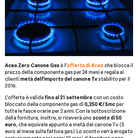
Acea Zero Canone Gas
è l'
offerta di Acea
che blocca il
prezzo della componente gas per 24 mesi e regala ai
clienti
metà dell'importo del canone Tv
stabilito per il
2016.
L'offerta è valida
fino al 21 settembre
con un costo
bloccato della componente gas di
0,250 €/Smc
per
tutte le fasce orarie per 2 anni. Con la sottoscrizione
della fornitura, inoltre, si riceverà uno
sconto di 50
euro
, che equivale appunto a metà del canone Tv (5
euro al mese sulla fattura gas). Lo sconto verrà erogato