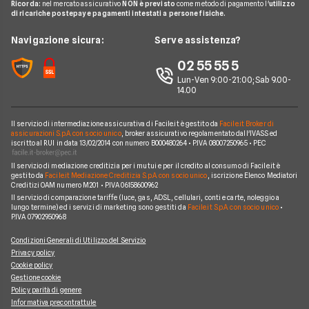
Ricorda:
nel mercato assicurativo
NON è previsto
come metodo di pagamento l'
utilizzo
Miglior Fornitore Gas
News
A2A
di ricariche postepay e pagamenti intestati a persone fisiche.
Glossario Gas e Luce
Chi siamo
Edison
Navigazione sicura:
Serve assistenza?
Notizie Luce e Gas
Perché scegliere Facile.it
Iren
02 55 55 5
Argomenti in evidenza Gas e Luce
Contatti
Optima
Lun-Ven 9:00-21:00; Sab 9.00-
14.00
Mappa del sito
Engie
Sorgenia
Il servizio di intermediazione assicurativa di Facile.it è gestito da
Facile.it Broker di
assicurazioni S.p.A. con socio unico
, broker assicurativo regolamentato dall'IVASS ed
iscritto al RUI in data 13/02/2014 con numero B000480264 • P.IVA 08007250965 • PEC
Fornitori Energetici
Il servizio di mediazione creditizia per i mutui e per il credito al consumo di Facile.it è
gestito da
Facile.it Mediazione Creditizia S.p.A. con socio unico
, iscrizione Elenco Mediatori
Creditizi OAM numero M201 • P.IVA 06158600962
Il servizio di comparazione tariffe (luce, gas, ADSL, cellulari, conti e carte, noleggio a
lungo termine) ed i servizi di marketing sono gestiti da
Facile.it S.p.A. con socio unico
•
P.IVA 07902950968
Condizioni Generali di Utilizzo del Servizio
Privacy policy
Cookie policy
Gestione cookie
Policy parità di genere
Informativa precontrattule