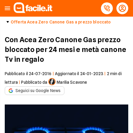
Offerta Acea Zero Canone Gas a prezzo bloccato
Con Acea Zero Canone Gas prezzo
bloccato per 24 mesi e metà canone
Tv in regalo
Pubblicato il
24-07-2016
|
Aggiornato il
24-01-2023
|
2
min di
lettura
|
Pubblicato da
Marilia Scavone
Seguici su Google News