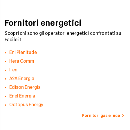
occorre tenerli in
considerazione per
effettuare una stim
coerente.
Fornitori energetici
Scopri chi sono gli operatori energetici confrontati su
Facile.it.
Eni Plenitude
Hera Comm
Iren
A2A Energia
Edison Energia
Enel Energia
Octopus Energy
Fornitori gas e luce