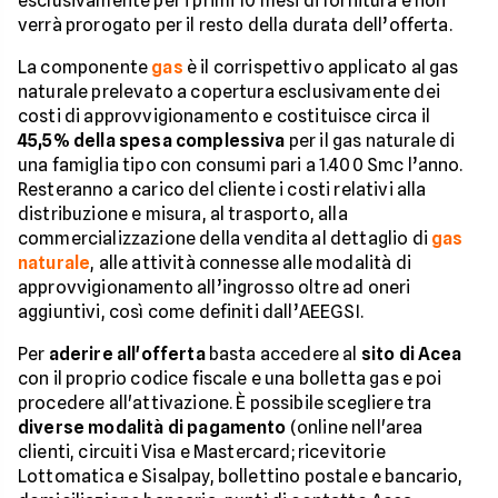
esclusivamente per i primi 10 mesi di fornitura e non
verrà prorogato per il resto della durata dell’offerta.
La componente
gas
è il corrispettivo applicato al gas
naturale prelevato a copertura esclusivamente dei
costi di approvvigionamento e costituisce circa il
45,5% della spesa complessiva
per il gas naturale di
una famiglia tipo con consumi pari a 1.400 Smc l’anno.
Resteranno a carico del cliente i costi relativi alla
distribuzione e misura, al trasporto, alla
commercializzazione della vendita al dettaglio di
gas
naturale
, alle attività connesse alle modalità di
approvvigionamento all’ingrosso oltre ad oneri
aggiuntivi, così come definiti dall’AEEGSI.
Per
aderire all'offerta
basta accedere al
sito di Acea
con il proprio codice fiscale e una bolletta gas e poi
procedere all'attivazione. È possibile scegliere tra
diverse modalità di pagamento
(online nell'area
clienti, circuiti Visa e Mastercard; ricevitorie
Lottomatica e Sisalpay, bollettino postale e bancario,