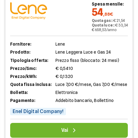
Spesa mensile:
54
,88€
Quota gas:
:
€ 21,54
Quota luce:
:
€ 33,34
€ 658,53/anno
Fornitore:
Lene
Prodotto:
Lene Leggera Luce e Gas 24
Tipologia offerta:
Prezzo fisso (bloccato: 24 mesi)
Prezzo/Smc:
€ 0,5410
Prezzo/kWh:
€ 0,1320
Quota fissa inclusa:
Luce 7,00 €/mese, Gas 7,00 €/mese
Bolletta:
Elettronica
Pagamento:
Addebito bancario, Bollettino
Enel Digital Company!
Vai