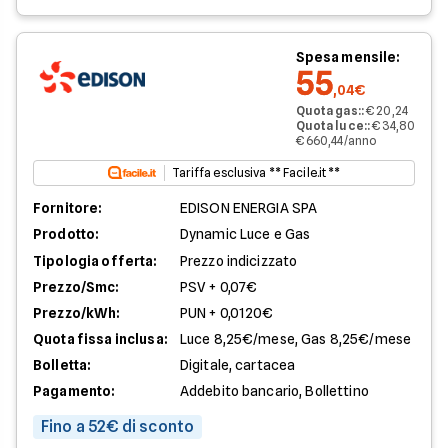
Spesa mensile:
55
,04€
Quota gas:
:
€ 20,24
Quota luce:
:
€ 34,80
€ 660,44/anno
Tariffa esclusiva ** Facile.it **
Fornitore:
EDISON ENERGIA SPA
Prodotto:
Dynamic Luce e Gas
Tipologia offerta:
Prezzo indicizzato
Prezzo/Smc:
PSV + 0,07€
Prezzo/kWh:
PUN + 0,0120€
Quota fissa inclusa:
Luce 8,25€/mese, Gas 8,25€/mese
Bolletta:
Digitale, cartacea
Pagamento:
Addebito bancario, Bollettino
Fino a 52€ di sconto