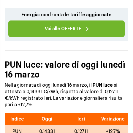
Energia: confronta le tariffe aggiornate
Vai alle OFFERTE
PUN luce: valore di oggi lunedì
16 marzo
Nella giornata di oggi lunedì 16 marzo, il
PUN luce
si
attesta a 0,14331 €/kWh, rispetto al valore di 0,12711
€/kWh registrato ieri. La variazione giornaliera risulta
pari a +12,7%
Indice
Oggi
Ieri
Variazione
PUN
0,14331
0,12711
+12,7%