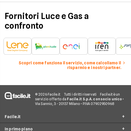
considerazione per
effettuare una stim
coerente.
Fornitori Luce e Gas a
confronto
Scopri come funziona il servizio, come calcoliamo il
risparmio e i nostri partner.
© 2026 Facile.it
Tutti i diritti riservati
Facile.it è un
servizio offerto da
Facile.it S.p.A. con socio unico
•
Via Sannio, 3 - 20137 Milano • P.IVA 07902950968
Facile.it
In primo piano