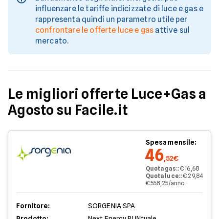
influenzare le tariffe indicizzate di luce e gas e
rappresenta quindi un parametro utile per
confrontare le offerte luce e gas
attive sul
mercato.
Le migliori offerte Luce+Gas a
Agosto su Facile.it
Spesa mensile:
46
,52€
Quota gas:
:
€ 16,68
Quota luce:
:
€ 29,84
€ 558,25/anno
Fornitore:
SORGENIA SPA
Prodotto:
Next Energy PUNtuale