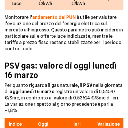
Luce
€/kWh
€/kWh
Monitorare l’
andamento del PUN
è utile per valutare
l’evoluzione del prezzo dell’energia elettrica sul
mercato all’ingrosso. Questo parametro può incidere in
particolare sulle offerte luce indicizzate, mentre le
tariffe a prezzo fisso restano stabilizzate per il periodo
contrattuale.
PSV gas: valore di oggi lunedì
16 marzo
Per quanto riguarda il gas naturale, il
PSV
nella giornata
di
oggi lunedì 16 marzo
registra un valore di 0,54597
€/Smc, in confronto al valore di 0,53624 €/Smc di ieri.
La variazione rispetto al giorno precedente è pari a
+1,8%
Indice
Oggi
Ieri
Variazione