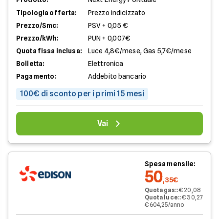
Tipologia offerta:
Prezzo indicizzato
Prezzo/Smc:
PSV + 0,05 €
Prezzo/kWh:
PUN + 0,007€
Quota fissa inclusa:
Luce 4,8€/mese, Gas 5,7€/mese
Bolletta:
Elettronica
Pagamento:
Addebito bancario
100€ di sconto per i primi 15 mesi
Vai
Spesa mensile:
50
,35€
Quota gas:
:
€ 20,08
Quota luce:
:
€ 30,27
€ 604,25/anno