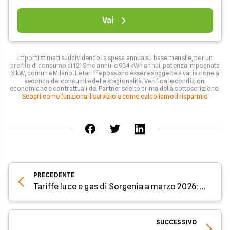
Vai
Importi stimati suddividendo la spesa annua su base mensile, per un
profilo di consumo di 121 Smc annui e 934 kWh annui, potenza impegnata
3 kW, comune Milano. Le tariffe possono essere soggette a variazione a
seconda dei consumi e della stagionalità. Verifica le condizioni
economiche e contrattuali del Partner scelto prima della sottoscrizione.
Scopri come funziona il servizio e come calcoliamo il risparmio
PRECEDENTE
Tariffe luce e gas di Sorgenia a marzo 2026: prezzo fisso e indicizzato
SUCCESSIVO