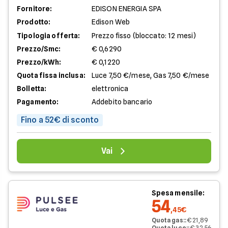
Fornitore:
EDISON ENERGIA SPA
Prodotto:
Edison Web
Tipologia offerta:
Prezzo fisso (bloccato: 12 mesi)
Prezzo/Smc:
€ 0,6290
Prezzo/kWh:
€ 0,1220
Quota fissa inclusa:
Luce 7,50 €/mese, Gas 7,50 €/mese
Bolletta:
elettronica
Pagamento:
Addebito bancario
Fino a 52€ di sconto
Vai
Spesa mensile:
54
,45€
Quota gas:
:
€ 21,89
Quota luce:
:
€ 32,56