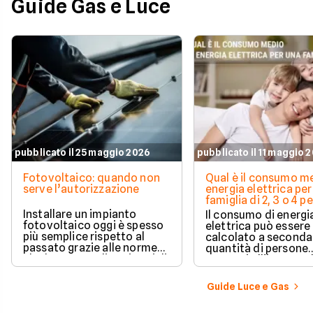
Guide Gas e Luce
pubblicato il 25 maggio 2026
pubblicato il 11 maggio 
Fotovoltaico: quando non
Qual è il consumo me
serve l’autorizzazione
energia elettrica per
famiglia di 2, 3 o 4 
Installare un impianto
Il consumo di energi
fotovoltaico oggi è spesso
elettrica può essere
più semplice rispetto al
calcolato a seconda
passato grazie alle norme
quantità di persone
che hanno ampliato i casi di
presenti all'interno d
edilizia libera.
determinato edifici
numerosi i fattori c
Guide Luce e Gas
influenzano questo 
occorre tenerli in