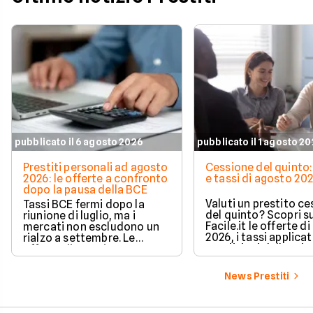
pubblicato il 6 agosto 2026
pubblicato il 1 agosto 2
Prestiti personali ad agosto
Cessione del quinto:
2026: le offerte a confronto
e tassi di agosto 20
dopo la pausa della BCE
Valuti un prestito c
Tassi BCE fermi dopo la
del quinto? Scopri s
riunione di luglio, ma i
Facile.it le offerte d
mercati non escludono un
2026, i tassi applicati
rialzo a settembre. Le
condizioni delle prin
offerte di prestito
soluzioni disponibili.
personale di agosto 2026 su
Facile.it a confronto.
News Prestiti