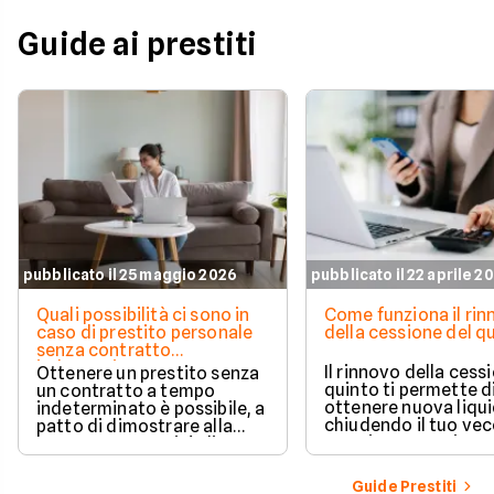
Guide ai prestiti
pubblicato il 25 maggio 2026
pubblicato il 22 aprile 2
Quali possibilità ci sono in
Come funziona il ri
caso di prestito personale
della cessione del q
senza contratto
indeterminato
Il rinnovo della cess
Ottenere un prestito senza
quinto ti permette d
un contratto a tempo
ottenere nuova liqui
indeterminato è possibile, a
chiudendo il tuo ve
patto di dimostrare alla
prestito per aprirne 
banca una capacità di
vantaggioso.
rimborso solida e costante.
Scopri quali sono i requisiti
Guide Prestiti