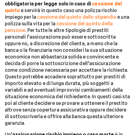
obbligatoria per legge solo in caso di
cessione del
quinto
e servirà in questo caso una polizza rischio
impiego per la
cessione del quinto dello stipendio
e una
polizza sulla vita per la
cessione del quinto della
pensione
. Per tutte le altre tipologie di prestiti
personali l’assicurazione può essere sottoscritta
oppure no, a discrezione del cliente, a meno che la
banca o la finanziaria non consideri la sua situazione
economica non abbastanza solida e convincente e
decida di porre la sottoscrizione dell’assicurazione
come condizione necessaria per accettare la richiesta.
Questo potrebbe accadere soprattutto per prestiti di
importo elevato e di lunga durata, più soggetti a
variabili e ad eventuali improvvisi cambiamenti della
situazione economica del richiedente. In questi casi sta
poi al cliente decidere se provare a ottenere il prestito
altrove senza copertura assicurativa oppure decidere
di sottoscriverla e offrire alla banca questa ulteriore
garanzia.
Un’
assicurazione rischio impiego o caso morte
è in