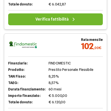
Totale dovuto:
€ 6.042,87
Verifica fattibilità
Rata mensile
102
,00€
Finanziaria:
FINDOMESTIC
Prodotto:
Prestito Personale Flessibile
TAN Fisso:
8,25%
TAEG:
8,57%
Durata finanziamento:
60 mesi
Importo finanziato:
€ 5.000,00
Totale dovuto:
€ 6.120,00