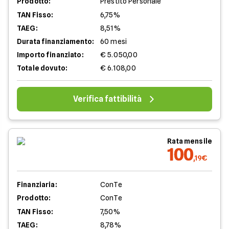
Prodotto:
Prestito Personale
TAN Fisso:
6,75%
TAEG:
8,51%
Durata finanziamento:
60 mesi
Importo finanziato:
€ 5.050,00
Totale dovuto:
€ 6.108,00
Verifica fattibilità
Rata mensile
100
,19€
Finanziaria:
ConTe
Prodotto:
ConTe
TAN Fisso:
7,50%
TAEG:
8,78%