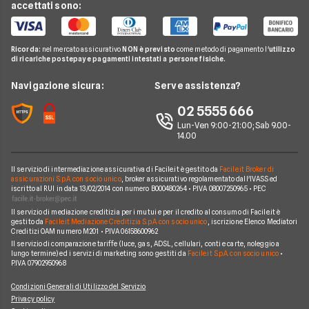
Prestiti Moto
accettati sono:
Prestito da 10000 euro
Agos
Telefonia Mobile
Guida Prestiti
Prestiti Casa
Piccoli Prestiti
Unicredit
Pay TV
FAQ Prestiti
Prestiti Arredamento
Ricorda:
nel mercato assicurativo
NON è previsto
come metodo di pagamento l'
utilizzo
Prestiti Veloci
Consel
di ricariche postepay e pagamenti intestati a persone fisiche.
Noleggio Lungo Termine
Glossario Prestiti
Consolidamento Debiti
Prestiti a Protestati
Intesa San Paolo
News
Navigazione sicura:
Serve assistenza?
Notizie Prestiti
Prestiti Imprese
Prestiti INPDAP
BNL
Chi siamo
02 5555 666
Argomenti in evidenza Prestiti
Prestiti Microcredito
Prestiti per giovani
Fineco
Lun-Ven 9:00-21:00; Sab 9.00-
Perché scegliere Facile.it
Calcolo rata prestito
Finanza Agevolata
14.00
Prestiti senza busta paga
ING
Contatti
Factoring
Prestiti per disoccupati
Poste Italiane
Il servizio di intermediazione assicurativa di Facile.it è gestito da
Facile.it Broker di
Mappa del sito
Migliori Prestiti
assicurazioni S.p.A. con socio unico
, broker assicurativo regolamentato dall'IVASS ed
iscritto al RUI in data 13/02/2014 con numero B000480264 • P.IVA 08007250965 • PEC
Banche e finanziarie
Prestito per ristrutturazione
Il servizio di mediazione creditizia per i mutui e per il credito al consumo di Facile.it è
gestito da
Facile.it Mediazione Creditizia S.p.A. con socio unico
, iscrizione Elenco Mediatori
Creditizi OAM numero M201 • P.IVA 06158600962
Il servizio di comparazione tariffe (luce, gas, ADSL, cellulari, conti e carte, noleggio a
lungo termine) ed i servizi di marketing sono gestiti da
Facile.it S.p.A. con socio unico
•
P.IVA 07902950968
Condizioni Generali di Utilizzo del Servizio
Privacy policy