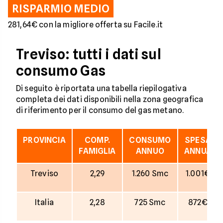
RISPARMIO MEDIO
281,64€ con la migliore offerta su Facile.it
Treviso: tutti i dati sul
consumo Gas
Di seguito è riportata una tabella riepilogativa
completa dei dati disponibili nella zona geografica
di riferimento per il consumo del gas metano.
PROVINCIA
COMP.
CONSUMO
SPESA
FAMIGLIA
ANNUO
ANNUA
Treviso
2,29
1.260 Smc
1.001€
Italia
2,28
725 Smc
872€