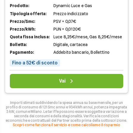
Prodotto:
Dynamic Luce e Gas
Tipologia offerta:
Prezzo indicizzato
Prezzo/Smc:
PSV + 0,07€
Prezzo/kWh:
PUN + 0,0120€
Quota fissa inclusa:
Luce 8,25€/mese, Gas 8,25€/mese
Bolletta:
Digitale, cartacea
Pagamento:
Addebito bancario, Bollettino
Fino a 52€ di sconto
Vai
Importi stimati suddividendo la spesa annua su base mensile, per un
profilo di consumo di 121 Smc annui e 934 kWh annui, potenza impegnata
3 kW, comune Milano. Le tariffe possono essere soggette a variazione a
seconda dei consumi e della stagionalità. Verifica le condizioni
economiche e contrattuali del Partner scelto prima della sottoscrizione.
Scopri come funziona il servizio e come calcoliamo il risparmio