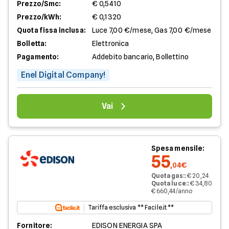
Prezzo/Smc:
€ 0,5410
Prezzo/kWh:
€ 0,1320
Quota fissa inclusa:
Luce 7,00 €/mese, Gas 7,00 €/mese
Bolletta:
Elettronica
Pagamento:
Addebito bancario, Bollettino
Enel Digital Company!
Vai
Spesa mensile:
55
,04€
Quota gas:
:
€ 20,24
Quota luce:
:
€ 34,80
€ 660,44/anno
Tariffa esclusiva ** Facile.it **
Fornitore:
EDISON ENERGIA SPA