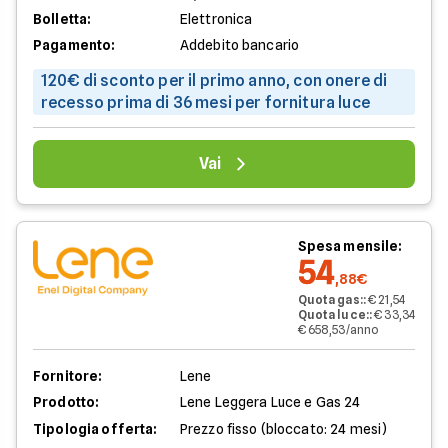
Bolletta:
Elettronica
Pagamento:
Addebito bancario
120€ di sconto per il primo anno, con onere di
recesso prima di 36 mesi per fornitura luce
Vai
Spesa mensile:
54
,88€
Quota gas:
:
€ 21,54
Quota luce:
:
€ 33,34
€ 658,53/anno
Fornitore:
Lene
Prodotto:
Lene Leggera Luce e Gas 24
Tipologia offerta:
Prezzo fisso (bloccato: 24 mesi)