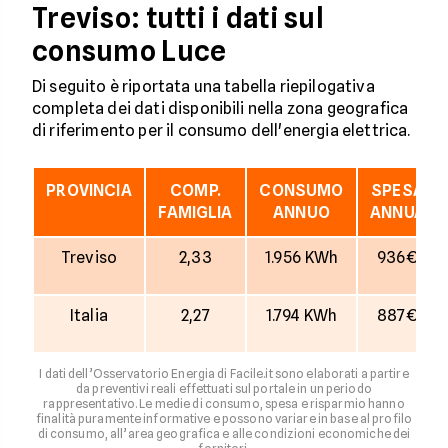
Treviso: tutti i dati sul
consumo Luce
Di seguito è riportata una tabella riepilogativa
completa dei dati disponibili nella zona geografica
di riferimento per il consumo dell'energia elettrica.
PROVINCIA
COMP.
CONSUMO
SPESA
FAMIGLIA
ANNUO
ANNUA
Treviso
2,33
1.956 KWh
936€
Italia
2,27
1.794 KWh
887€
I dati dell’Osservatorio Energia di Facile.it sono elaborati a partire
da preventivi reali effettuati sul portale in un periodo
rappresentativo. Le medie di consumo, spesa e risparmio hanno
finalità puramente informative e possono variare in base al profilo
di consumo, all’area geografica e alle condizioni economiche dei