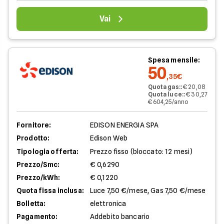
Vai
Spesa mensile:
50
,35€
Quota gas:
:
€ 20,08
Quota luce:
:
€ 30,27
€ 604,25/anno
Fornitore:
EDISON ENERGIA SPA
Prodotto:
Edison Web
Tipologia offerta:
Prezzo fisso (bloccato: 12 mesi)
Prezzo/Smc:
€ 0,6290
Prezzo/kWh:
€ 0,1220
Quota fissa inclusa:
Luce 7,50 €/mese, Gas 7,50 €/mese
Bolletta:
elettronica
Pagamento:
Addebito bancario