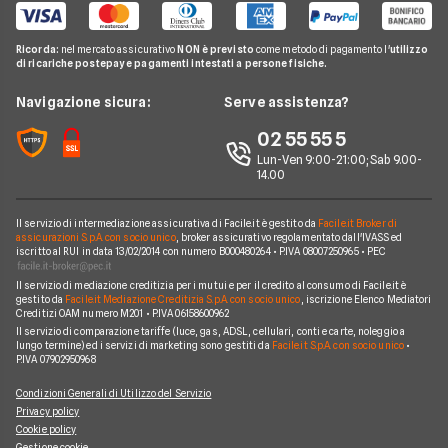
Migliori Offerte Gas
Guida Luce e Gas
Miglior Fornitore Energia Elettrica
Noleggio Lungo Termine
Gas Natural
Domande Luce e Gas
Ricorda:
nel mercato assicurativo
NON è previsto
come metodo di pagamento l'
utilizzo
Miglior Fornitore Gas
News
A2A
di ricariche postepay e pagamenti intestati a persone fisiche.
Glossario Gas e Luce
Chi siamo
Edison
Navigazione sicura:
Serve assistenza?
Notizie Luce e Gas
Perché scegliere Facile.it
Iren
02 55 55 5
Argomenti in evidenza Gas e Luce
Contatti
Optima
Lun-Ven 9:00-21:00; Sab 9.00-
14.00
Mappa del sito
Engie
Sorgenia
Il servizio di intermediazione assicurativa di Facile.it è gestito da
Facile.it Broker di
assicurazioni S.p.A. con socio unico
, broker assicurativo regolamentato dall'IVASS ed
iscritto al RUI in data 13/02/2014 con numero B000480264 • P.IVA 08007250965 • PEC
Fornitori Energetici
Il servizio di mediazione creditizia per i mutui e per il credito al consumo di Facile.it è
gestito da
Facile.it Mediazione Creditizia S.p.A. con socio unico
, iscrizione Elenco Mediatori
Creditizi OAM numero M201 • P.IVA 06158600962
Il servizio di comparazione tariffe (luce, gas, ADSL, cellulari, conti e carte, noleggio a
lungo termine) ed i servizi di marketing sono gestiti da
Facile.it S.p.A. con socio unico
•
P.IVA 07902950968
Condizioni Generali di Utilizzo del Servizio
Privacy policy
Cookie policy
Gestione cookie