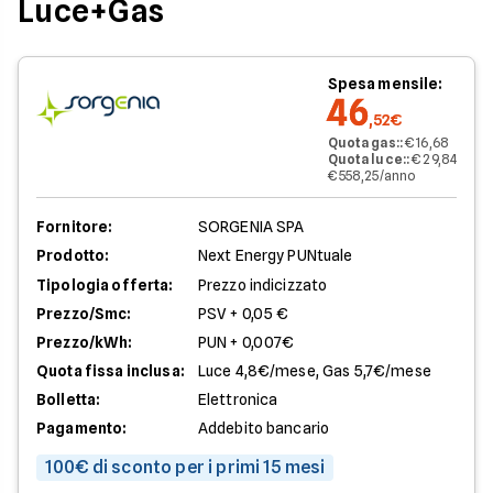
Luce+Gas
Spesa mensile:
46
,52€
Quota gas:
:
€ 16,68
Quota luce:
:
€ 29,84
€ 558,25/anno
Fornitore:
SORGENIA SPA
Prodotto:
Next Energy PUNtuale
Tipologia offerta:
Prezzo indicizzato
Prezzo/Smc:
PSV + 0,05 €
Prezzo/kWh:
PUN + 0,007€
Quota fissa inclusa:
Luce 4,8€/mese, Gas 5,7€/mese
Bolletta:
Elettronica
Pagamento:
Addebito bancario
100€ di sconto per i primi 15 mesi