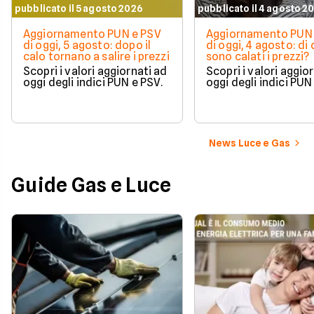
pubblicato il 5 agosto 2026
pubblicato il 4 agosto 2
Aggiornamento PUN e PSV
Aggiornamento PUN 
di oggi, 5 agosto: dopo il
di oggi, 4 agosto: di
calo tornano a salire i prezzi
sono calati i prezzi?
Scopri i valori aggiornati ad
Scopri i valori aggio
oggi degli indici PUN e PSV.
oggi degli indici PUN
News Luce e Gas
Guide Gas e Luce