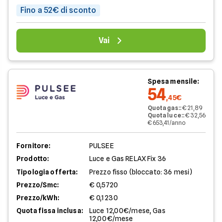
Fino a 52€ di sconto
Vai
Spesa mensile:
54
,45€
Quota gas:
:
€ 21,89
Quota luce:
:
€ 32,56
€ 653,41/anno
Fornitore:
PULSEE
Prodotto:
Luce e Gas RELAX Fix 36
Tipologia offerta:
Prezzo fisso (bloccato: 36 mesi)
Prezzo/Smc:
€ 0,5720
Prezzo/kWh:
€ 0,1230
Quota fissa inclusa:
Luce 12,00€/mese, Gas
12,00€/mese