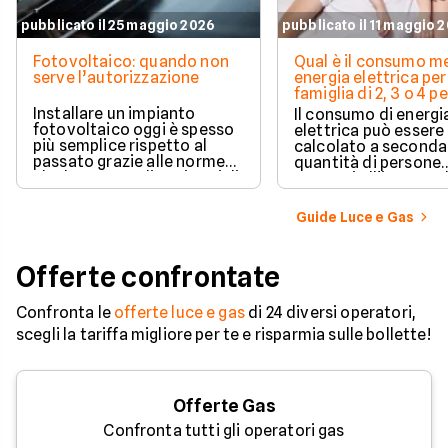
pubblicato il 25 maggio 2026
pubblicato il 11 maggio 
Fotovoltaico: quando non
Qual è il consumo me
serve l’autorizzazione
energia elettrica per
famiglia di 2, 3 o 4 
Installare un impianto
Il consumo di energi
fotovoltaico oggi è spesso
elettrica può essere
più semplice rispetto al
calcolato a seconda
passato grazie alle norme
quantità di persone
che hanno ampliato i casi di
presenti all'interno d
edilizia libera.
determinato edifici
numerosi i fattori c
Guide Luce e Gas
influenzano questo 
occorre tenerli in
considerazione per
Offerte confrontate
effettuare una stim
coerente.
Confronta le
offerte luce e gas
di 24 diversi operatori,
scegli la tariffa migliore per te e risparmia sulle bollette!
Offerte Gas
Confronta tutti gli operatori gas