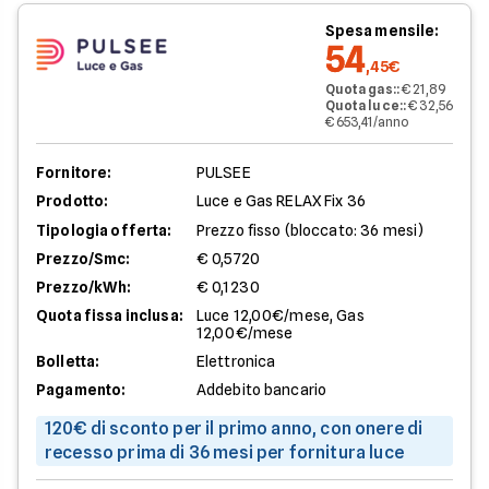
Spesa mensile:
54
,45€
Quota gas:
:
€ 21,89
Quota luce:
:
€ 32,56
€ 653,41/anno
Fornitore:
PULSEE
Prodotto:
Luce e Gas RELAX Fix 36
Tipologia offerta:
Prezzo fisso (bloccato: 36 mesi)
Prezzo/Smc:
€ 0,5720
Prezzo/kWh:
€ 0,1230
Quota fissa inclusa:
Luce 12,00€/mese, Gas
12,00€/mese
Bolletta:
Elettronica
Pagamento:
Addebito bancario
120€ di sconto per il primo anno, con onere di
recesso prima di 36 mesi per fornitura luce