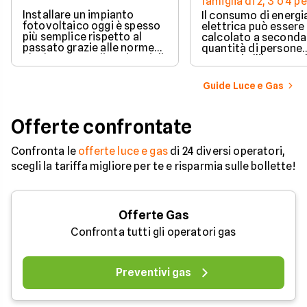
famiglia di 2, 3 o 4 
Installare un impianto
Il consumo di energi
fotovoltaico oggi è spesso
elettrica può essere
più semplice rispetto al
calcolato a seconda
passato grazie alle norme
quantità di persone
che hanno ampliato i casi di
presenti all'interno d
edilizia libera.
determinato edifici
numerosi i fattori c
Guide Luce e Gas
influenzano questo 
occorre tenerli in
considerazione per
Offerte confrontate
effettuare una stim
coerente.
Confronta le
offerte luce e gas
di 24 diversi operatori,
scegli la tariffa migliore per te e risparmia sulle bollette!
Offerte Gas
Confronta tutti gli operatori gas
Preventivi gas