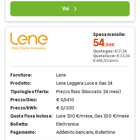
Vai
Spesa mensile:
54
,88€
Quota gas:
:
€ 21,54
Quota luce:
:
€ 33,34
€ 658,53/anno
Fornitore:
Lene
Prodotto:
Lene Leggera Luce e Gas 24
Tipologia offerta:
Prezzo fisso (bloccato: 24 mesi)
Prezzo/Smc:
€ 0,5410
Prezzo/kWh:
€ 0,1320
Quota fissa inclusa:
Luce 7,00 €/mese, Gas 7,00 €/mese
Bolletta:
Elettronica
Pagamento:
Addebito bancario, Bollettino