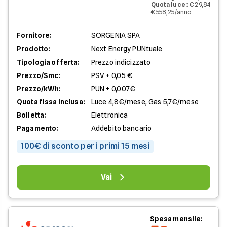
Quota luce:
:
€ 29,84
€ 558,25/anno
Fornitore:
SORGENIA SPA
Prodotto:
Next Energy PUNtuale
Tipologia offerta:
Prezzo indicizzato
Prezzo/Smc:
PSV + 0,05 €
Prezzo/kWh:
PUN + 0,007€
Quota fissa inclusa:
Luce 4,8€/mese, Gas 5,7€/mese
Bolletta:
Elettronica
Pagamento:
Addebito bancario
100€ di sconto per i primi 15 mesi
Vai
Spesa mensile: