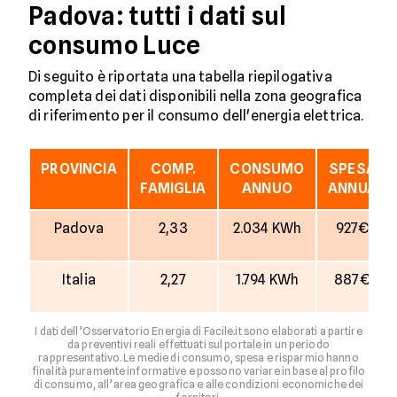
Padova: tutti i dati sul
consumo Luce
Di seguito è riportata una tabella riepilogativa
completa dei dati disponibili nella zona geografica
di riferimento per il consumo dell'energia elettrica.
PROVINCIA
COMP.
CONSUMO
SPESA
FAMIGLIA
ANNUO
ANNUA
Padova
2,33
2.034 KWh
927€
Italia
2,27
1.794 KWh
887€
I dati dell’Osservatorio Energia di Facile.it sono elaborati a partire
da preventivi reali effettuati sul portale in un periodo
rappresentativo. Le medie di consumo, spesa e risparmio hanno
finalità puramente informative e possono variare in base al profilo
di consumo, all’area geografica e alle condizioni economiche dei