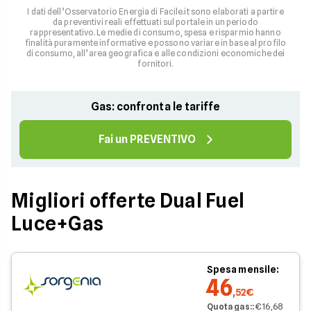
I dati dell’Osservatorio Energia di Facile.it sono elaborati a partire
da preventivi reali effettuati sul portale in un periodo
rappresentativo. Le medie di consumo, spesa e risparmio hanno
finalità puramente informative e possono variare in base al profilo
di consumo, all’area geografica e alle condizioni economiche dei
fornitori.
Gas: confronta le tariffe
Fai un PREVENTIVO
Migliori offerte Dual Fuel
Luce+Gas
Spesa mensile:
46
,52€
Quota gas:
:
€ 16,68