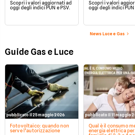
Scopri i valori aggiornati ad
Scopri i valori aggio
oggi degli indici PUN e PSV.
oggi degli indici PUN
News Luce e Gas
Guide Gas e Luce
pubblicato il 25 maggio 2026
pubblicato il 11 maggio 
Fotovoltaico: quando non
Qual è il consumo me
serve l’autorizzazione
energia elettrica per