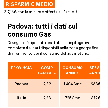
RISPARMIO MEDIO
317,16€ con la migliore offerta su Facile.it
Padova: tutti i dati sul
consumo Gas
Di seguito è riportata una tabella riepilogativa
completa dei dati disponibili nella zona geografica
di riferimento per il consumo del gas metano.
PROVINCIA
COMP.
CONSUMO
SPESA
FAMIGLIA
ANNUO
ANNUA
Padova
2,32
1.404 Smc
988€
Italia
2,28
725 Smc
872€