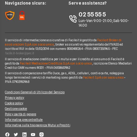
Edison
Navigazione sicura:
Serve assistenza?
Notizie Luce e Gas
Perché scegliere Facile.it
Iren
02 55 55 5
Argomenti in evidenza Gas e Luce
Contatti
Optima
Lun-Ven 9:00-21:00; Sab 9.00-
14.00
Mappa del sito
Engie
Sorgenia
Il servizio di intermediazione assicurativa di Facile.it è gestito da
Facile.it Broker di
assicurazioni S.p.A. con socio unico
, broker assicurativo regolamentato dall'IVASS ed
iscritto al RUI in data 13/02/2014 con numero B000480264 • P.IVA 08007250965 • PEC
Fornitori Energetici
Il servizio di mediazione creditizia per i mutui e per il credito al consumo di Facile.it è
gestito da
Facile.it Mediazione Creditizia S.p.A. con socio unico
, iscrizione Elenco Mediatori
Creditizi OAM numero M201 • P.IVA 06158600962
Il servizio di comparazione tariffe (luce, gas, ADSL, cellulari, conti e carte, noleggio a
lungo termine) ed i servizi di marketing sono gestiti da
Facile.it S.p.A. con socio unico
•
P.IVA 07902950968
Condizioni Generali di Utilizzo del Servizio
Privacy policy
Cookie policy
Gestione cookie
Policy parità di genere
Informativa precontrattule
Informativa sulla trasparenza Mutui e Prestiti