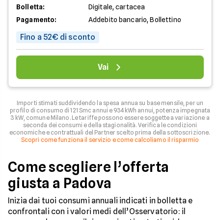
Bolletta:
Digitale, cartacea
Pagamento:
Addebito bancario, Bollettino
Fino a 52€ di sconto
Vai
Importi stimati suddividendo la spesa annua su base mensile, per un
profilo di consumo di 121 Smc annui e 934 kWh annui, potenza impegnata
3 kW, comune Milano. Le tariffe possono essere soggette a variazione a
seconda dei consumi e della stagionalità. Verifica le condizioni
economiche e contrattuali del Partner scelto prima della sottoscrizione.
Scopri come funziona il servizio e come calcoliamo il risparmio
Come scegliere l’offerta
giusta a Padova
Inizia dai tuoi consumi annuali indicati in bolletta e
confrontali con i valori medi dell’Osservatorio: il