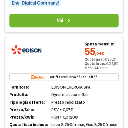
Enel Digital Company!
Vai
Spesa mensile:
55
,04€
Quota gas:
:
€ 20,24
Quota luce:
:
€ 34,80
€ 660,44/anno
Tariffa esclusiva ** Facile.it **
Fornitore:
EDISON ENERGIA SPA
Prodotto:
Dynamic Luce e Gas
Tipologia offerta:
Prezzo indicizzato
Prezzo/Smc:
PSV + 0,07€
Prezzo/kWh:
PUN + 0,0120€
Quota fissa inclusa:
Luce 8,25€/mese, Gas 8,25€/mese