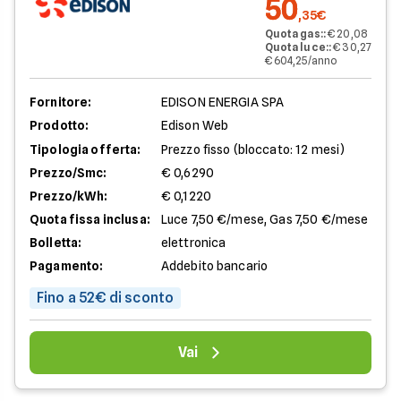
50
,35€
Quota gas:
:
€ 20,08
Quota luce:
:
€ 30,27
€ 604,25/anno
Fornitore:
EDISON ENERGIA SPA
Prodotto:
Edison Web
Tipologia offerta:
Prezzo fisso (bloccato: 12 mesi)
Prezzo/Smc:
€ 0,6290
Prezzo/kWh:
€ 0,1220
Quota fissa inclusa:
Luce 7,50 €/mese, Gas 7,50 €/mese
Bolletta:
elettronica
Pagamento:
Addebito bancario
Fino a 52€ di sconto
Vai