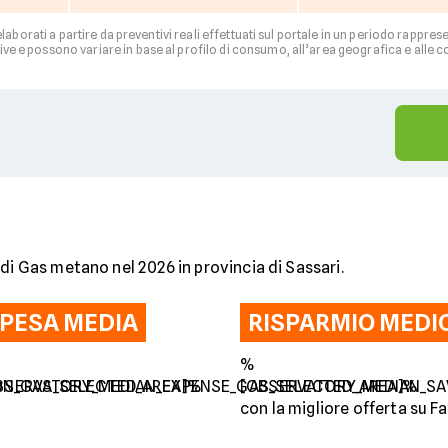
 elaborati a partire da preventivi reali effettuati sul portale in un periodo rapp
ve e possono variare in base al profilo di consumo, all’area geografica e alle c
di Gas metano nel 2026 in provincia di Sassari.
PESA MEDIA
RISPARMIO MEDI
%
ON_GAS_SELECTED_AREA]%
BSERVATORY_MEDIAN_EXPENSE_GAS_SELECTED_AREA]%
[OBSERVATORY_MEDIAN_SA
con la migliore offerta su Fac