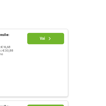
nsile:
Vai
:
€ 16,68
:
:
€ 30,88
nno