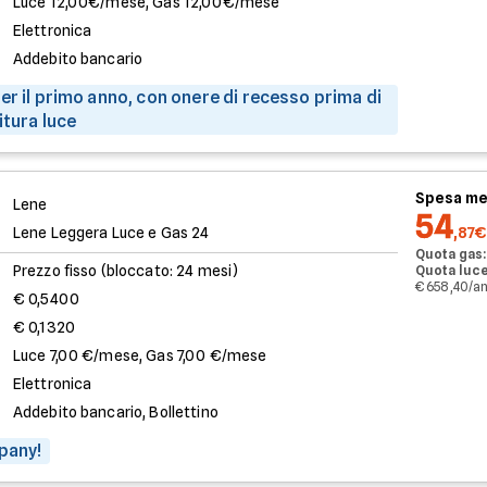
Luce 12,00€/mese, Gas 12,00€/mese
Elettronica
Addebito bancario
er il primo anno, con onere di recesso prima di
itura luce
Spesa me
Lene
54
Lene Leggera Luce e Gas 24
,87€
Quota gas:
Prezzo fisso (bloccato: 24 mesi)
Quota luce
€ 658,40/a
€ 0,5400
€ 0,1320
Luce 7,00 €/mese, Gas 7,00 €/mese
Elettronica
Addebito bancario, Bollettino
pany!