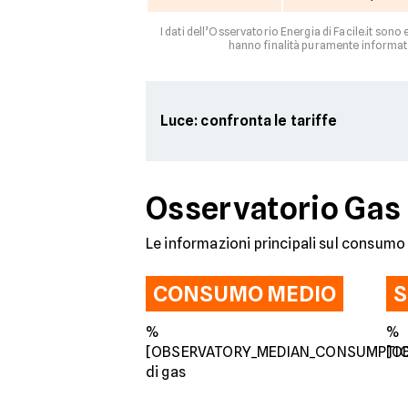
I dati dell’Osservatorio Energia di Facile.it sono
hanno finalità puramente informati
Luce: confronta le tariffe
Osservatorio Gas
Le informazioni principali sul consumo 
CONSUMO MEDIO
S
%
%
[OBSERVATORY_MEDIAN_CONSUMPTI
[O
di gas