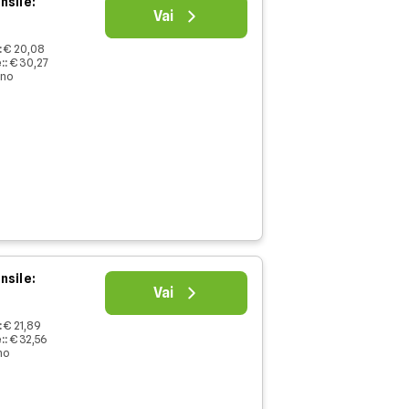
nsile:
Vai
:
€ 20,08
:
:
€ 30,27
nno
nsile:
Vai
:
€ 21,89
:
:
€ 32,56
no