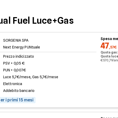
Dual Fuel Luce+Gas
Spesa me
SORGENIA SPA
47
Next Energy PUNtuale
,57€
Quota gas:
Prezzo indicizzato
Quota luce
€ 570,79/a
PSV + 0,05 €
PUN + 0,007€
Luce 5,7€/mese, Gas 5,7€/mese
Elettronica
Addebito bancario
er i primi 15 mesi