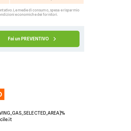
resentativo. Le medie di consumo, spesa e risparmio
ondizioni economiche dei fornitori.
Fai un PREVENTIVO
O
VING_GAS_SELECTED_AREA]%
ile.it