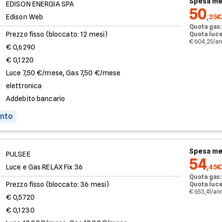
Spesa me
EDISON ENERGIA SPA
50
Edison Web
,35€
Quota gas:
Prezzo fisso (bloccato: 12 mesi)
Quota luce
€ 604,25/a
€ 0,6290
€ 0,1220
Luce 7,50 €/mese, Gas 7,50 €/mese
elettronica
Addebito bancario
onto
Spesa me
PULSEE
54
Luce e Gas RELAX Fix 36
,45€
Quota gas:
Prezzo fisso (bloccato: 36 mesi)
Quota luce
€ 653,41/an
€ 0,5720
€ 0,1230