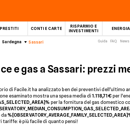
RISPARMIO E
PRESTITI
CONTI E CARTE
ENERGIA
INVESTIMENTI
Guida
FAQ
News
Sardegna
Sassari
ce e gas a Sassari: prezzi m
rio di Facile.it ha analizzato ben dei preventivi dell'ultimo an
ampione esaminato mostra una spesa media di
1.118,71€
per l'en
AS_SELECTED_AREA]%
per la fornitura del gas domestico 
SERVATORY_MEDIAN_CONSUMPTION_GAS_SELECTED_AR
e da
%[OBSERVATORY_AVERAGE_FAMILY_SELECTED_AREA]
 tariffe: è più facile di quanto pensi!