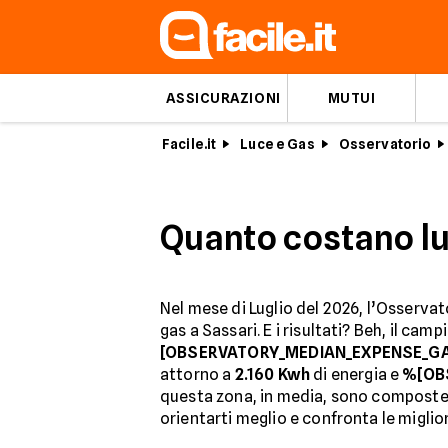
ASSICURAZIONI
MUTUI
Facile.it
Luce e Gas
Osservatorio
Quanto costano lu
Nel mese di Luglio del 2026, l’Osservato
gas a Sassari. E i risultati? Beh, il c
[OBSERVATORY_MEDIAN_EXPENSE_G
attorno a
2.160 Kwh
di energia e
%[OB
questa zona, in media, sono compost
orientarti meglio e confronta le migliori