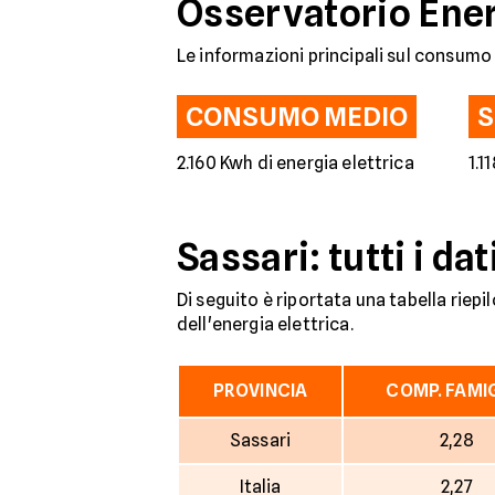
Osservatorio Ener
Le informazioni principali sul consumo d
CONSUMO MEDIO
S
2.160 Kwh di energia elettrica
1.1
Sassari: tutti i d
Di seguito è riportata una tabella riep
dell'energia elettrica.
PROVINCIA
COMP. FAMI
Sassari
2,28
Italia
2,27