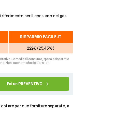
di riferimento per il consumo del gas
RISPARMIO FACILE.IT
222€ (25,45%)
resentativo. Le medie di consumo, spesa e risparmio
ondizioni economiche dei fornitori.
Fai un PREVENTIVO
 optare per due forniture separate, a