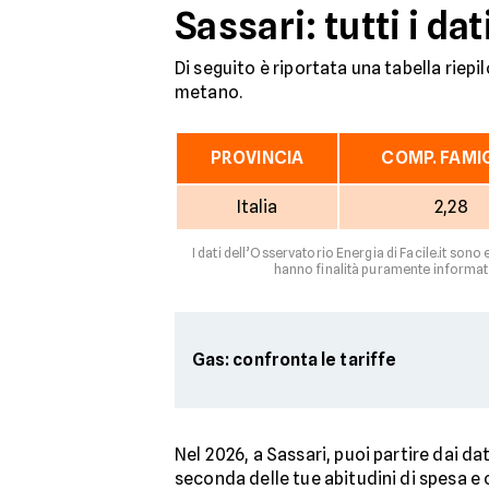
Sassari: tutti i d
Di seguito è riportata una tabella riep
metano.
PROVINCIA
COMP. FAMI
Italia
2,28
I dati dell’Osservatorio Energia di Facile.it sono
hanno finalità puramente informati
Gas: confronta le tariffe
Nel 2026, a Sassari, puoi partire dai d
seconda delle tue abitudini di spesa 