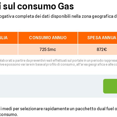
ati sul consumo Gas
ilogativa completa dei dati disponibili nella zona geografica 
GLIA
CONSUMO ANNUO
SPESA ANNUA
725 Smc
872€
 elaborati a partire da preventivi reali effettuati sul portale in un periodo rapp
ve e possono variare in base al profilo di consumo, all’area geografica e alle c
ati medi per selezionare rapidamente un pacchetto dual fuel o
e consumo.