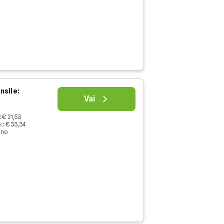
nsile:
Vai
:
€ 21,53
:
:
€ 33,34
nno