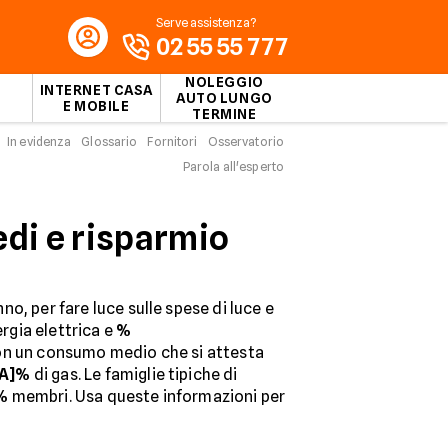
Serve assistenza?
02 55 55 777
NOLEGGIO
INTERNET CASA
AUTO LUNGO
E MOBILE
TERMINE
In evidenza
Glossario
Fornitori
Osservatorio
Parola all'esperto
edi e risparmio
no, per fare luce sulle spese di luce e
ergia elettrica e
%
con un consumo medio che si attesta
EA]%
di gas. Le famiglie tipiche di
%
membri. Usa queste informazioni per