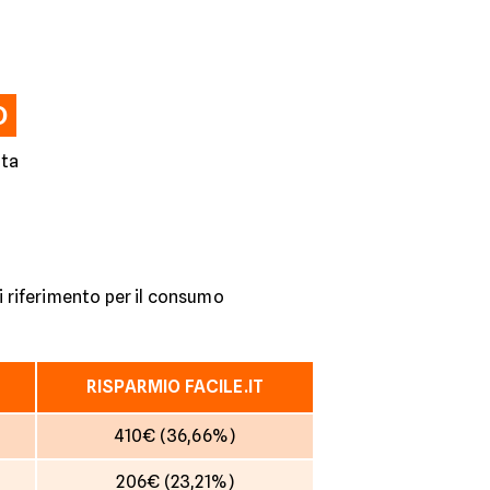
O
rta
di riferimento per il consumo
RISPARMIO FACILE.IT
410€ (36,66%)
206€ (23,21%)