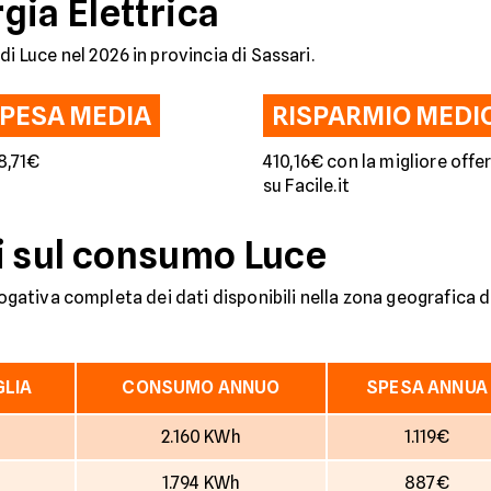
gia Elettrica
i Luce nel 2026 in provincia di Sassari.
PESA MEDIA
RISPARMIO MEDI
18,71€
410,16€ con la migliore offe
su Facile.it
ati sul consumo Luce
ilogativa completa dei dati disponibili nella zona geografica 
GLIA
CONSUMO ANNUO
SPESA ANNUA
2.160 KWh
1.119€
1.794 KWh
887€