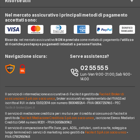
Risorse utili
Costo Kwh
Conti e Carte
Enel
Offerte Energia Partita Iva
Fasce Orarie Energia
Telefonia Mobile
Eni Plenitude
Nel mercato assicurativo i principali metodi di pagamento
Migliori Offerte Luce
Osservatorio Gas e Luce
accettati sono:
Cambio gestore energia
Pay TV
Acea
Migliori Offerte Gas
Guida Luce e Gas
Miglior Fornitore Energia Elettrica
Noleggio Lungo Termine
Gas Natural
Domande Luce e Gas
Ricorda:
nel mercato assicurativo
NON è previsto
come metodo di pagamento l'
utilizzo
Miglior Fornitore Gas
News
A2A
di ricariche postepay e pagamenti intestati a persone fisiche.
Glossario Gas e Luce
Chi siamo
Edison
Navigazione sicura:
Serve assistenza?
Notizie Luce e Gas
Perché scegliere Facile.it
Iren
02 55 55 5
Argomenti in evidenza Gas e Luce
Contatti
Optima
Lun-Ven 9:00-21:00; Sab 9.00-
14.00
Mappa del sito
Engie
Sorgenia
Il servizio di intermediazione assicurativa di Facile.it è gestito da
Facile.it Broker di
assicurazioni S.p.A. con socio unico
, broker assicurativo regolamentato dall'IVASS ed
iscritto al RUI in data 13/02/2014 con numero B000480264 • P.IVA 08007250965 • PEC
Fornitori Energetici
Il servizio di mediazione creditizia per i mutui e per il credito al consumo di Facile.it è
gestito da
Facile.it Mediazione Creditizia S.p.A. con socio unico
, iscrizione Elenco Mediatori
Creditizi OAM numero M201 • P.IVA 06158600962
Il servizio di comparazione tariffe (luce, gas, ADSL, cellulari, conti e carte, noleggio a
lungo termine) ed i servizi di marketing sono gestiti da
Facile.it S.p.A. con socio unico
•
P.IVA 07902950968