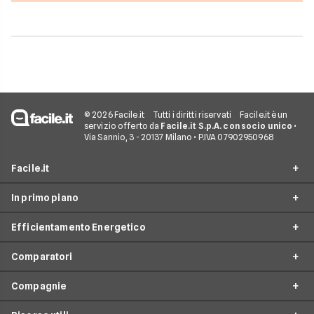
© 2026 Facile.it
Tutti i diritti riservati
Facile.it è un
servizio offerto da
Facile.it S.p.A. con socio unico
•
Via Sannio, 3 - 20137 Milano • P.IVA 07902950968
Facile.it
In primo piano
Assicurazioni
Efficientamento Energetico
Prestiti
Facile Energia
Mutui
Comparatori
Offerte Luce e Gas
Impianto fotovoltaico
Internet Casa
Offerte Energia Elettrica
Compagnie
Caldaia a condensazione
Costo Gas
Luce e Gas
Offerte Gas
Climatizzazione