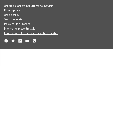
Condizioni Generali di Utilizzo del Servizio
Privacy policy
Cookie policy
Gestione cookie
Policy parità di genere
Informativa precontrattule
Informativa sulla trasparenza Mutui e Prestiti