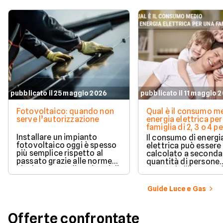
pubblicato il 25 maggio 2026
pubblicato il 11 maggio 
Fotovoltaico: quando non
Qual è il consumo me
serve l’autorizzazione
energia elettrica per
famiglia di 2, 3 o 4 
Installare un impianto
Il consumo di energi
fotovoltaico oggi è spesso
elettrica può essere
più semplice rispetto al
calcolato a seconda
passato grazie alle norme
quantità di persone
che hanno ampliato i casi di
presenti all'interno d
edilizia libera.
determinato edifici
numerosi i fattori c
Guide Luce e Gas
influenzano questo 
occorre tenerli in
considerazione per
Offerte confrontate
effettuare una stim