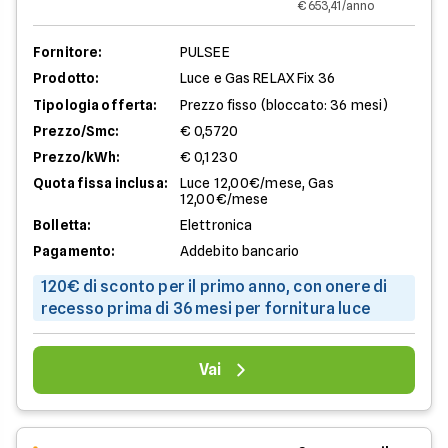
€ 653,41/anno
Fornitore:
PULSEE
Prodotto:
Luce e Gas RELAX Fix 36
Tipologia offerta:
Prezzo fisso (bloccato: 36 mesi)
Prezzo/Smc:
€ 0,5720
Prezzo/kWh:
€ 0,1230
Quota fissa inclusa:
Luce 12,00€/mese, Gas
12,00€/mese
Bolletta:
Elettronica
Pagamento:
Addebito bancario
120€ di sconto per il primo anno, con onere di
recesso prima di 36 mesi per fornitura luce
Vai