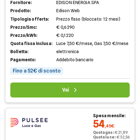
Fornitore:
EDISON ENERGIA SPA
Prodotto:
Edison Web
Tipologia offerta:
Prezzo fisso (bloccato: 12 mesi)
Prezzo/Smc:
€ 0,6290
Prezzo/kWh:
€ 0,1220
Quota fissa inclusa:
Luce 7,50 €/mese, Gas 7,50 €/mese
Bolletta:
elettronica
Pagamento:
Addebito bancario
Fino a 52€ di sconto
Vai
Spesa mensile:
54
,45€
Quota gas:
:
€ 21,89
Quota luce:
:
€ 32,56