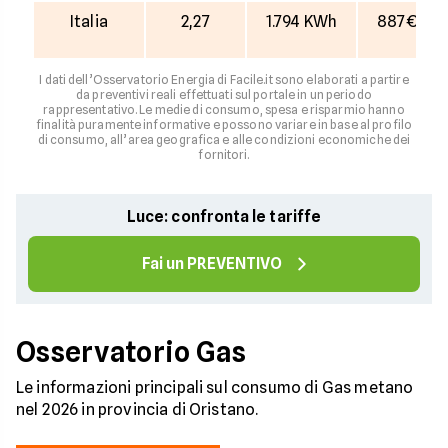
Italia
2,27
1.794 KWh
887€
I dati dell’Osservatorio Energia di Facile.it sono elaborati a partire
da preventivi reali effettuati sul portale in un periodo
rappresentativo. Le medie di consumo, spesa e risparmio hanno
finalità puramente informative e possono variare in base al profilo
di consumo, all’area geografica e alle condizioni economiche dei
fornitori.
Luce: confronta le tariffe
Fai un PREVENTIVO
Osservatorio Gas
Le informazioni principali sul consumo di Gas metano
nel 2026 in provincia di Oristano.