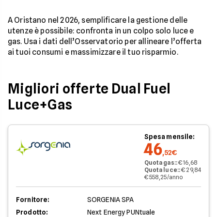
A Oristano nel 2026, semplificare la gestione delle
utenze è possibile: confronta in un colpo solo luce e
gas. Usa i dati dell’Osservatorio per allineare l’offerta
ai tuoi consumi e massimizzare il tuo risparmio.
Migliori offerte Dual Fuel
Luce+Gas
Spesa mensile:
46
,52€
Quota gas:
:
€ 16,68
Quota luce:
:
€ 29,84
€ 558,25/anno
Fornitore:
SORGENIA SPA
Prodotto:
Next Energy PUNtuale