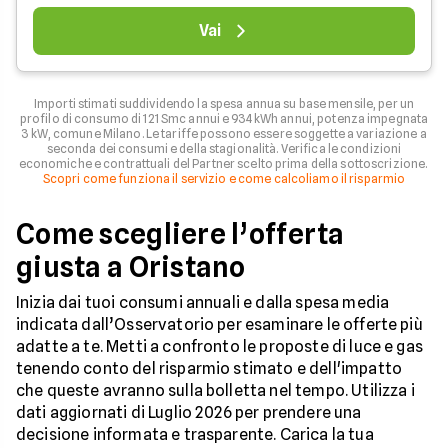
Vai
Importi stimati suddividendo la spesa annua su base mensile, per un
profilo di consumo di 121 Smc annui e 934 kWh annui, potenza impegnata
3 kW, comune Milano. Le tariffe possono essere soggette a variazione a
seconda dei consumi e della stagionalità. Verifica le condizioni
economiche e contrattuali del Partner scelto prima della sottoscrizione.
Scopri come funziona il servizio e come calcoliamo il risparmio
Come scegliere l’offerta
giusta a Oristano
Inizia dai tuoi consumi annuali e dalla spesa media
indicata dall’Osservatorio per esaminare le offerte più
adatte a te. Metti a confronto le proposte di luce e gas
tenendo conto del risparmio stimato e dell'impatto
che queste avranno sulla bolletta nel tempo. Utilizza i
dati aggiornati di Luglio 2026 per prendere una
decisione informata e trasparente. Carica la tua