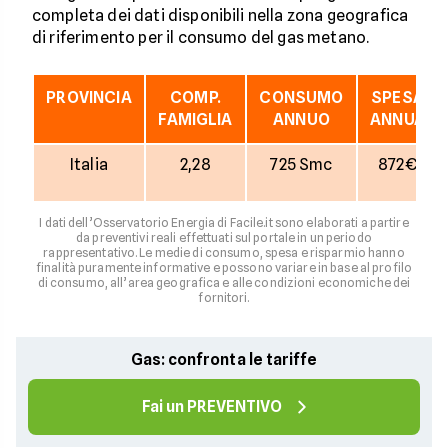
completa dei dati disponibili nella zona geografica
di riferimento per il consumo del gas metano.
PROVINCIA
COMP.
CONSUMO
SPESA
FAMIGLIA
ANNUO
ANNUA
Italia
2,28
725 Smc
872€
I dati dell’Osservatorio Energia di Facile.it sono elaborati a partire
da preventivi reali effettuati sul portale in un periodo
rappresentativo. Le medie di consumo, spesa e risparmio hanno
finalità puramente informative e possono variare in base al profilo
di consumo, all’area geografica e alle condizioni economiche dei
fornitori.
Gas: confronta le tariffe
Fai un PREVENTIVO