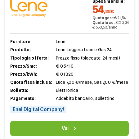
Spesa mensile:
54
,88€
Quota gas:
:
€ 21,54
Quota luce:
:
€ 33,34
€ 658,53/anno
Fornitore:
Lene
Prodotto:
Lene Leggera Luce e Gas 24
Tipologia offerta:
Prezzo fisso (bloccato: 24 mesi)
Prezzo/Smc:
€ 0,5410
Prezzo/kWh:
€ 0,1320
Quota fissa inclusa:
Luce 7,00 €/mese, Gas 7,00 €/mese
Bolletta:
Elettronica
Pagamento:
Addebito bancario, Bollettino
Enel Digital Company!
Vai