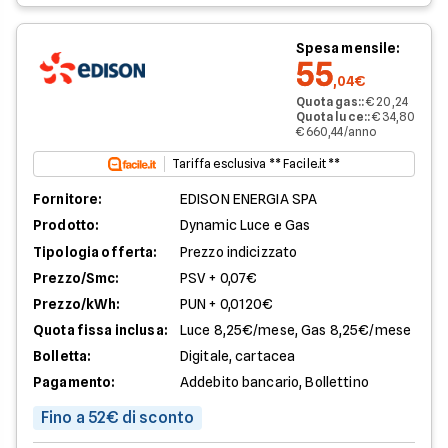
Spesa mensile:
55
,04€
Quota gas:
:
€ 20,24
Quota luce:
:
€ 34,80
€ 660,44/anno
Tariffa esclusiva ** Facile.it **
Fornitore:
EDISON ENERGIA SPA
Prodotto:
Dynamic Luce e Gas
Tipologia offerta:
Prezzo indicizzato
Prezzo/Smc:
PSV + 0,07€
Prezzo/kWh:
PUN + 0,0120€
Quota fissa inclusa:
Luce 8,25€/mese, Gas 8,25€/mese
Bolletta:
Digitale, cartacea
Pagamento:
Addebito bancario, Bollettino
Fino a 52€ di sconto