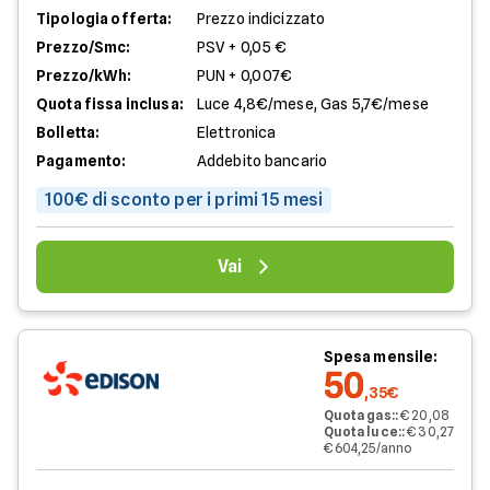
Tipologia offerta:
Prezzo indicizzato
Prezzo/Smc:
PSV + 0,05 €
Prezzo/kWh:
PUN + 0,007€
Quota fissa inclusa:
Luce 4,8€/mese, Gas 5,7€/mese
Bolletta:
Elettronica
Pagamento:
Addebito bancario
100€ di sconto per i primi 15 mesi
Vai
Spesa mensile:
50
,35€
Quota gas:
:
€ 20,08
Quota luce:
:
€ 30,27
€ 604,25/anno