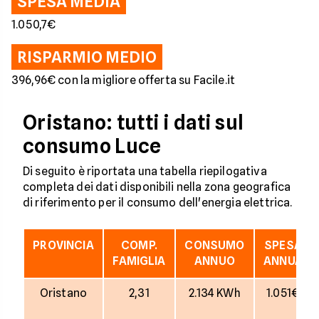
SPESA MEDIA
1.050,7€
RISPARMIO MEDIO
396,96€ con la migliore offerta su Facile.it
Oristano: tutti i dati sul
consumo Luce
Di seguito è riportata una tabella riepilogativa
completa dei dati disponibili nella zona geografica
di riferimento per il consumo dell'energia elettrica.
PROVINCIA
COMP.
CONSUMO
SPESA
FAMIGLIA
ANNUO
ANNUA
Oristano
2,31
2.134 KWh
1.051€