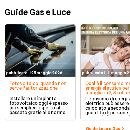
Guide Gas e Luce
pubblicato il 25 maggio 2026
pubblicato il 11 maggio 
Fotovoltaico: quando non
Qual è il consumo me
serve l’autorizzazione
energia elettrica per
famiglia di 2, 3 o 4 
Installare un impianto
Il consumo di energi
fotovoltaico oggi è spesso
elettrica può essere
più semplice rispetto al
calcolato a seconda
passato grazie alle norme
quantità di persone
che hanno ampliato i casi di
presenti all'interno d
edilizia libera.
determinato edifici
numerosi i fattori c
Guide Luce e Gas