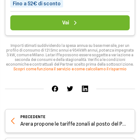
Fino a 52€ di sconto
Vai
Importi stimati suddividendo la spesa annua su base mensile, per un
profilo di consumo di 121 Smc annui e 934 kWh annui, potenza impegnata
3 kW, comune Milano. Le tariffe possono essere soggette a variazione a
seconda dei consumi e della stagionalità. Verifica le condizioni
economiche e contrattuali del Partner scelto prima della sottoscrizione.
Scopri come funziona il servizio e come calcoliamo il risparmio
PRECEDENTE
Arera propone le tariffe zonali al posto del PUN: cosa cambierà?