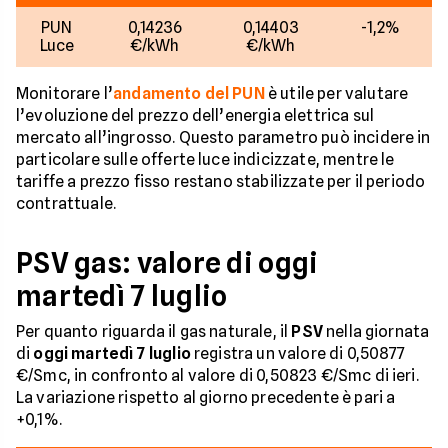
PUN
0,14236
0,14403
-1,2%
Luce
€/kWh
€/kWh
Monitorare l’
andamento del PUN
è utile per valutare
l’evoluzione del prezzo dell’energia elettrica sul
mercato all’ingrosso. Questo parametro può incidere in
particolare sulle offerte luce indicizzate, mentre le
tariffe a prezzo fisso restano stabilizzate per il periodo
contrattuale.
PSV gas: valore di oggi
martedì 7 luglio
Per quanto riguarda il gas naturale, il
PSV
nella giornata
di
oggi martedì 7 luglio
registra un valore di 0,50877
€/Smc, in confronto al valore di 0,50823 €/Smc di ieri.
La variazione rispetto al giorno precedente è pari a
+0,1%.