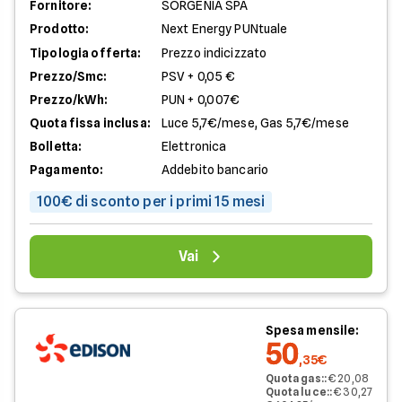
Fornitore:
SORGENIA SPA
Prodotto:
Next Energy PUNtuale
Tipologia offerta:
Prezzo indicizzato
Prezzo/Smc:
PSV + 0,05 €
Prezzo/kWh:
PUN + 0,007€
Quota fissa inclusa:
Luce 5,7€/mese, Gas 5,7€/mese
Bolletta:
Elettronica
Pagamento:
Addebito bancario
100€ di sconto per i primi 15 mesi
Vai
Spesa mensile:
50
,35€
Quota gas:
:
€ 20,08
Quota luce:
:
€ 30,27