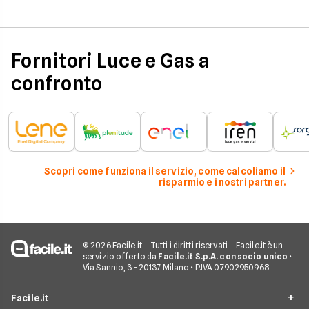
influenzano questo 
occorre tenerli in
considerazione per
effettuare una stim
coerente.
Fornitori Luce e Gas a
confronto
Scopri come funziona il servizio, come calcoliamo il
risparmio e i nostri partner.
© 2026 Facile.it
Tutti i diritti riservati
Facile.it è un
servizio offerto da
Facile.it S.p.A. con socio unico
•
Via Sannio, 3 - 20137 Milano • P.IVA 07902950968
Facile.it