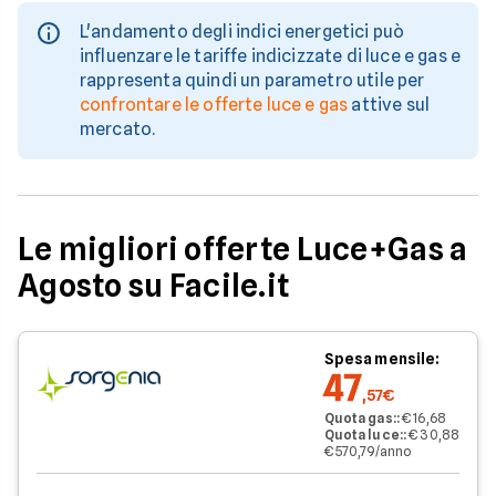
L'andamento degli indici energetici può
influenzare le tariffe indicizzate di luce e gas e
rappresenta quindi un parametro utile per
confrontare le offerte luce e gas
attive sul
mercato.
Le migliori offerte Luce+Gas a
Agosto su Facile.it
Spesa mensile:
47
,57€
Quota gas:
:
€ 16,68
Quota luce:
:
€ 30,88
€ 570,79/anno