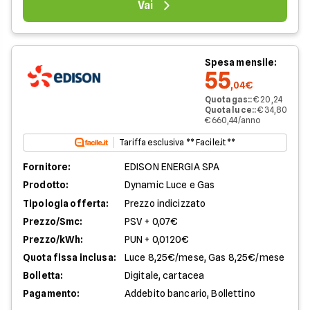
Vai
Spesa mensile:
55
,04€
Quota gas:
:
€ 20,24
Quota luce:
:
€ 34,80
€ 660,44/anno
Tariffa esclusiva ** Facile.it **
Fornitore:
EDISON ENERGIA SPA
Prodotto:
Dynamic Luce e Gas
Tipologia offerta:
Prezzo indicizzato
Prezzo/Smc:
PSV + 0,07€
Prezzo/kWh:
PUN + 0,0120€
Quota fissa inclusa:
Luce 8,25€/mese, Gas 8,25€/mese
Bolletta:
Digitale, cartacea
Pagamento:
Addebito bancario, Bollettino