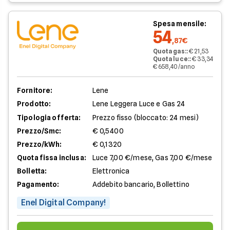
Spesa mensile:
54
,87€
Quota gas:
:
€ 21,53
Quota luce:
:
€ 33,34
€ 658,40/anno
Fornitore:
Lene
Prodotto:
Lene Leggera Luce e Gas 24
Tipologia offerta:
Prezzo fisso (bloccato: 24 mesi)
Prezzo/Smc:
€ 0,5400
Prezzo/kWh:
€ 0,1320
Quota fissa inclusa:
Luce 7,00 €/mese, Gas 7,00 €/mese
Bolletta:
Elettronica
Pagamento:
Addebito bancario, Bollettino
Enel Digital Company!