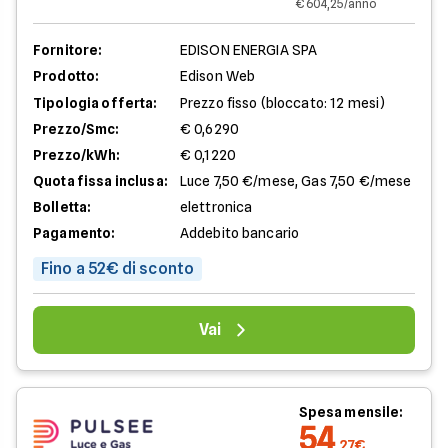
€ 604,25/anno
Fornitore:
EDISON ENERGIA SPA
Prodotto:
Edison Web
Tipologia offerta:
Prezzo fisso (bloccato: 12 mesi)
Prezzo/Smc:
€ 0,6290
Prezzo/kWh:
€ 0,1220
Quota fissa inclusa:
Luce 7,50 €/mese, Gas 7,50 €/mese
Bolletta:
elettronica
Pagamento:
Addebito bancario
Fino a 52€ di sconto
Vai
Spesa mensile:
54
,27€