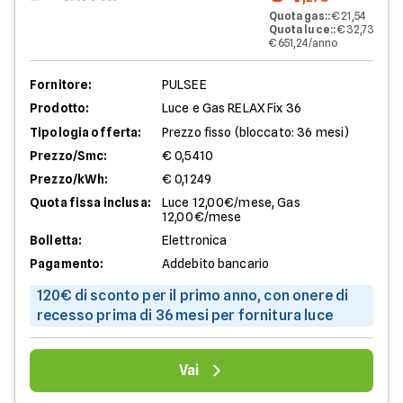
Quota gas:
:
€ 21,54
Quota luce:
:
€ 32,73
€ 651,24/anno
Fornitore:
PULSEE
Prodotto:
Luce e Gas RELAX Fix 36
Tipologia offerta:
Prezzo fisso (bloccato: 36 mesi)
Prezzo/Smc:
€ 0,5410
Prezzo/kWh:
€ 0,1249
Quota fissa inclusa:
Luce 12,00€/mese, Gas
12,00€/mese
Bolletta:
Elettronica
Pagamento:
Addebito bancario
120€ di sconto per il primo anno, con onere di
recesso prima di 36 mesi per fornitura luce
Vai