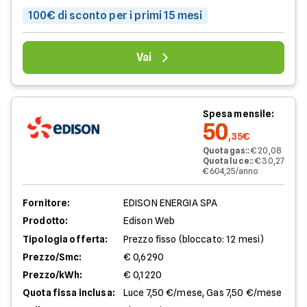
100€ di sconto per i primi 15 mesi
Vai
Spesa mensile:
50
,35€
Quota gas:
:
€ 20,08
Quota luce:
:
€ 30,27
€ 604,25/anno
Fornitore:
EDISON ENERGIA SPA
Prodotto:
Edison Web
Tipologia offerta:
Prezzo fisso (bloccato: 12 mesi)
Prezzo/Smc:
€ 0,6290
Prezzo/kWh:
€ 0,1220
Quota fissa inclusa:
Luce 7,50 €/mese, Gas 7,50 €/mese