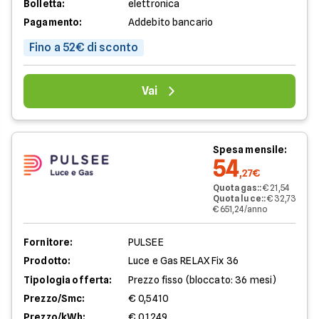
Bolletta:
elettronica
Pagamento:
Addebito bancario
Fino a 52€ di sconto
Vai
Spesa mensile:
54
,27€
Quota gas:
:
€ 21,54
Quota luce:
:
€ 32,73
€ 651,24/anno
Fornitore:
PULSEE
Prodotto:
Luce e Gas RELAX Fix 36
Tipologia offerta:
Prezzo fisso (bloccato: 36 mesi)
Prezzo/Smc:
€ 0,5410
Prezzo/kWh:
€ 0,1249