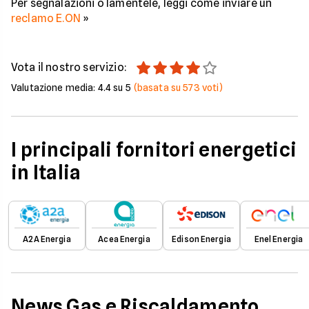
Per segnalazioni o lamentele, leggi come inviare un
reclamo E.ON
»
Vota il nostro servizio:
Valutazione media:
4.4
su 5
(basata su
573
voti)
I principali fornitori energetici
in Italia
A2A Energia
Acea Energia
Edison Energia
Enel Energia
News Gas e Riscaldamento