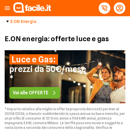
E.ON Energia
E.ON energia: offerte luce e gas
Luce e Gas:
prezzi da 50€/mese
*
Vai alle OFFERTE
* Importo relativo alla migliore offerta proposta dai nostri partner al
20/04/2026, ottenuto suddividendo la spesa annua su base mensile, per
un profilo di consumo di 121 Smc annui e 934 kWh annui, potenza
impegnata 3 kW, comune Milano. Le tariffe possono essere soggette a
variazione a seconda dei consumi e della stagionalità. Verifica le