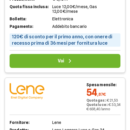
Quota fissa inclusa:
Luce 12,00€/mese, Gas
12,00€/mese
Bolletta:
Elettronica
Pagamento:
Addebito bancario
120€ di sconto per il primo anno, con onere di
recesso prima di 36 mesi per fornitura luce
Vai
Spesa mensile:
54
,87€
Quota gas:
:
€ 21,53
Quota luce:
:
€ 33,34
€ 658,40/anno
Fornitore:
Lene