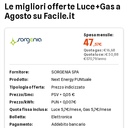
Le migliori offerte Luce+Gas a
Agosto su Facile.it
Spesa mensile:
47
,57€
Quota gas:
:
€ 16,68
Quota luce:
:
€ 30,88
€ 570,79/anno
Fornitore:
SORGENIA SPA
Prodotto:
Next Energy PUNtuale
Tipologia offerta:
Prezzo indicizzato
Prezzo/Smc:
PSV + 0,05 €
Prezzo/kWh:
PUN + 0,007€
Quota fissa inclusa:
Luce 5,7€/mese, Gas 5,7€/mese
Bolletta:
Elettronica
Pagamento:
Addebito bancario