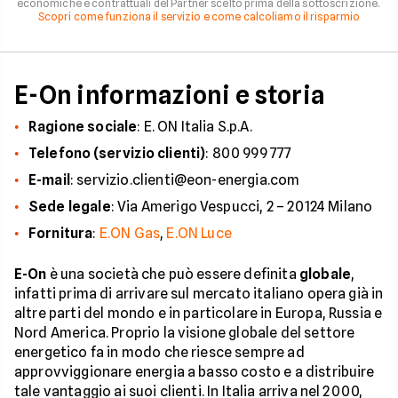
economiche e contrattuali del Partner scelto prima della sottoscrizione.
Scopri come funziona il servizio e come calcoliamo il risparmio
E-On informazioni e storia
Ragione sociale
: E. ON Italia S.p.A.
Telefono (servizio clienti)
: 800 999 777
E-mail
: servizio.clienti@eon-energia.com
Sede legale
: Via Amerigo Vespucci, 2 – 20124 Milano
Fornitura
:
E.ON Gas
,
E.ON Luce
E-On
è una società che può essere definita
globale
,
infatti prima di arrivare sul mercato italiano opera già in
altre parti del mondo e in particolare in Europa, Russia e
Nord America. Proprio la visione globale del settore
energetico fa in modo che riesce sempre ad
approvviggionare energia a basso costo e a distribuire
tale vantaggio ai suoi clienti. In Italia arriva nel 2000,