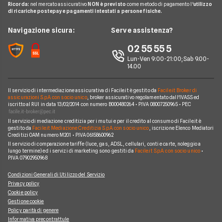
Domande Luce e Gas
Ricorda:
nel mercato assicurativo
NON è previsto
come metodo di pagamento l'
utilizzo
Miglior Fornitore Gas
News
A2A
di ricariche postepay e pagamenti intestati a persone fisiche.
Glossario Gas e Luce
Chi siamo
Edison
Navigazione sicura:
Serve assistenza?
Notizie Luce e Gas
Perché scegliere Facile.it
Iren
02 55 55 5
Argomenti in evidenza Gas e Luce
Contatti
Optima
Lun-Ven 9:00-21:00; Sab 9.00-
14.00
Mappa del sito
Engie
Sorgenia
Il servizio di intermediazione assicurativa di Facile.it è gestito da
Facile.it Broker di
assicurazioni S.p.A. con socio unico
, broker assicurativo regolamentato dall'IVASS ed
iscritto al RUI in data 13/02/2014 con numero B000480264 • P.IVA 08007250965 • PEC
Fornitori Energetici
Il servizio di mediazione creditizia per i mutui e per il credito al consumo di Facile.it è
gestito da
Facile.it Mediazione Creditizia S.p.A. con socio unico
, iscrizione Elenco Mediatori
Creditizi OAM numero M201 • P.IVA 06158600962
Il servizio di comparazione tariffe (luce, gas, ADSL, cellulari, conti e carte, noleggio a
lungo termine) ed i servizi di marketing sono gestiti da
Facile.it S.p.A. con socio unico
•
P.IVA 07902950968
Condizioni Generali di Utilizzo del Servizio
Privacy policy
Cookie policy
Gestione cookie
Policy parità di genere
Informativa precontrattule