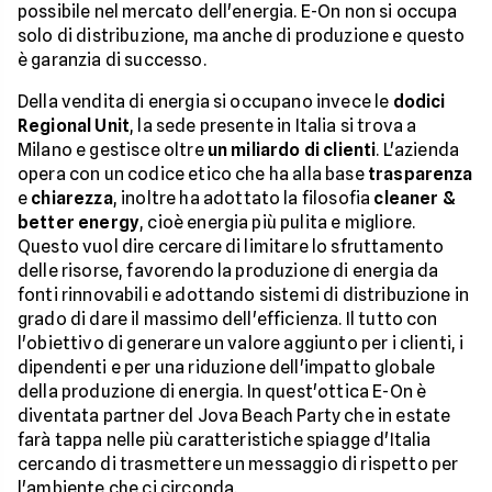
possibile nel mercato dell'energia. E-On non si occupa
solo di distribuzione, ma anche di produzione e questo
è garanzia di successo.
Della vendita di energia si occupano invece le
dodici
Regional Unit
, la sede presente in Italia si trova a
Milano e gestisce oltre
un miliardo di clienti
. L'azienda
opera con un codice etico che ha alla base
trasparenza
e
chiarezza
, inoltre ha adottato la filosofia
cleaner &
better energy
, cioè energia più pulita e migliore.
Questo vuol dire cercare di limitare lo sfruttamento
delle risorse, favorendo la produzione di energia da
fonti rinnovabili e adottando sistemi di distribuzione in
grado di dare il massimo dell'efficienza. Il tutto con
l'obiettivo di generare un valore aggiunto per i clienti, i
dipendenti e per una riduzione dell'impatto globale
della produzione di energia. In quest'ottica E-On è
diventata partner del Jova Beach Party che in estate
farà tappa nelle più caratteristiche spiagge d'Italia
cercando di trasmettere un messaggio di rispetto per
l'ambiente che ci circonda.