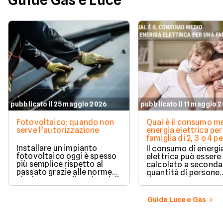
Guide Gas e Luce
pubblicato il 25 maggio 2026
pubblicato il 11 maggio 
Fotovoltaico: quando non
Qual è il consumo me
serve l’autorizzazione
energia elettrica per
famiglia di 2, 3 o 4 
Installare un impianto
Il consumo di energi
fotovoltaico oggi è spesso
elettrica può essere
più semplice rispetto al
calcolato a seconda
passato grazie alle norme
quantità di persone
che hanno ampliato i casi di
presenti all'interno d
edilizia libera.
determinato edifici
numerosi i fattori c
Guide Luce e Gas
influenzano questo 
occorre tenerli in
considerazione per