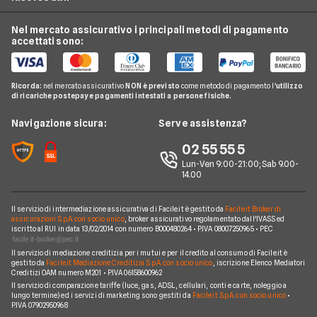
Enel
Offerte Energia Partita Iva
Fasce Orarie Energia
Telefonia Mobile
Eni Plenitude
Nel mercato assicurativo i principali metodi di pagamento
Migliori Offerte Luce
Osservatorio Gas e Luce
accettati sono:
Cambio gestore energia
Pay TV
Acea
Migliori Offerte Gas
Guida Luce e Gas
Miglior Fornitore Energia Elettrica
Noleggio Lungo Termine
Gas Natural
Domande Luce e Gas
Ricorda:
nel mercato assicurativo
NON è previsto
come metodo di pagamento l'
utilizzo
Miglior Fornitore Gas
News
A2A
di ricariche postepay e pagamenti intestati a persone fisiche.
Glossario Gas e Luce
Chi siamo
Edison
Navigazione sicura:
Serve assistenza?
Notizie Luce e Gas
Perché scegliere Facile.it
Iren
02 55 55 5
Argomenti in evidenza Gas e Luce
Contatti
Optima
Lun-Ven 9:00-21:00; Sab 9.00-
14.00
Mappa del sito
Engie
Sorgenia
Il servizio di intermediazione assicurativa di Facile.it è gestito da
Facile.it Broker di
assicurazioni S.p.A. con socio unico
, broker assicurativo regolamentato dall'IVASS ed
iscritto al RUI in data 13/02/2014 con numero B000480264 • P.IVA 08007250965 • PEC
Fornitori Energetici
Il servizio di mediazione creditizia per i mutui e per il credito al consumo di Facile.it è
gestito da
Facile.it Mediazione Creditizia S.p.A. con socio unico
, iscrizione Elenco Mediatori
Creditizi OAM numero M201 • P.IVA 06158600962
Il servizio di comparazione tariffe (luce, gas, ADSL, cellulari, conti e carte, noleggio a
lungo termine) ed i servizi di marketing sono gestiti da
Facile.it S.p.A. con socio unico
•
P.IVA 07902950968