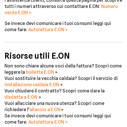
l'assistenza clienti, consulta questa pagina per scoprire
tutti i numeri attraverso cui contattare E.ON:
Numero
verde E.ON »
Se invece devi comunicare i tuoi consumi leggi qui
come fare:
Autolettura E.ON »
Risorse utili E.ON
Non sono chiare alcune voci della fattura? Scopri come
leggere la
bolletta E.ON
»
Vuoi sostituire la vecchia caldaia? Scopri il servizio di
installazione caldaia E.ON
»
Vuoi chiudere il contratto? Scopri come dare la
disdetta a E.ON
»
Vuoi allacciare una nuova utenza? Scopri come
richiedere l'
allaccio a E.ON
»
Se invece devi comunicare i tuoi consumi leggi qui
come fare:
Autolettura E.ON »