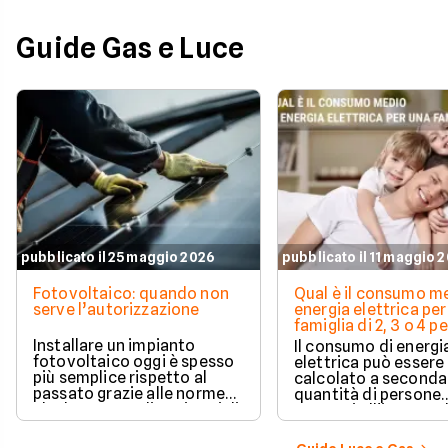
Guide Gas e Luce
pubblicato il 25 maggio 2026
pubblicato il 11 maggio 
Fotovoltaico: quando non
Qual è il consumo me
serve l’autorizzazione
energia elettrica per
famiglia di 2, 3 o 4 
Installare un impianto
Il consumo di energi
fotovoltaico oggi è spesso
elettrica può essere
più semplice rispetto al
calcolato a seconda
passato grazie alle norme
quantità di persone
che hanno ampliato i casi di
presenti all'interno d
edilizia libera.
determinato edifici
numerosi i fattori c