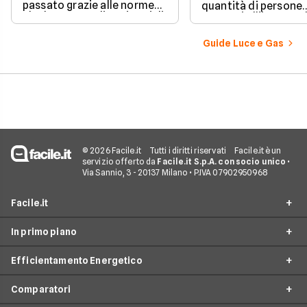
passato grazie alle norme
quantità di persone
che hanno ampliato i casi di
presenti all'interno d
edilizia libera.
determinato edifici
numerosi i fattori c
Guide Luce e Gas
influenzano questo 
occorre tenerli in
considerazione per
effettuare una stim
coerente.
© 2026 Facile.it
Tutti i diritti riservati
Facile.it è un
servizio offerto da
Facile.it S.p.A. con socio unico
•
Via Sannio, 3 - 20137 Milano • P.IVA 07902950968
Facile.it
In primo piano
Assicurazioni
Efficientamento Energetico
Prestiti
Facile Energia
Mutui
Comparatori
Offerte Luce e Gas
Impianto fotovoltaico
Internet Casa