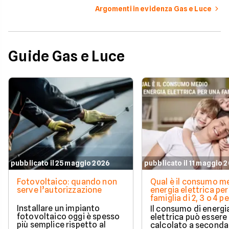
Argomenti in evidenza Gas e Luce
Guide Gas e Luce
pubblicato il 25 maggio 2026
pubblicato il 11 maggio 
Fotovoltaico: quando non
Qual è il consumo me
serve l’autorizzazione
energia elettrica per
famiglia di 2, 3 o 4 
Installare un impianto
Il consumo di energi
fotovoltaico oggi è spesso
elettrica può essere
più semplice rispetto al
calcolato a seconda