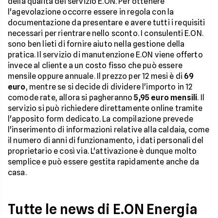
della qualità del servizio E.ON. Per ottenere
l'agevolazione occorre essere in regola con la
documentazione da presentare e avere tutti i requisiti
necessari per rientrare nello sconto. I consulenti E.ON.
sono ben lieti di fornire aiuto nella gestione della
pratica. Il servizio di manutenzione E.ON viene offerto
invece al cliente a un costo fisso che può essere
mensile oppure annuale. Il prezzo per 12 mesi è di
69
euro
, mentre se si decide di dividere l'importo in 12
comode rate, allora si pagheranno
5,95 euro mensili
. Il
servizio si può richiedere direttamente online tramite
l'apposito form dedicato. La compilazione prevede
l'inserimento di informazioni relative alla caldaia, come
il numero di anni di funzionamento, i dati personali del
proprietario e così via. L'attivazione è dunque molto
semplice e può essere gestita rapidamente anche da
casa.
Tutte le news di E.ON Energia