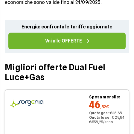
economiche sono valide fino al 24/09/2025.
Energia: confronta le tariffe aggiornate
Vai alle OFFERTE
Migliori offerte Dual Fuel
Luce+Gas
Spesa mensile:
46
,52€
Quota gas:
:
€ 16,68
Quota luce:
:
€ 29,84
€ 558,25/anno