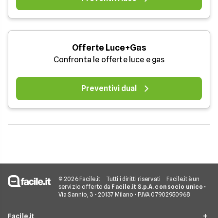
Offerte Luce+Gas
Confronta le offerte luce e gas
Preventivi dual
© 2026 Facile.it
Tutti i diritti riservati
Facile.it è un
servizio offerto da
Facile.it S.p.A. con socio unico
•
Via Sannio, 3 - 20137 Milano • P.IVA 07902950968
Facile.it