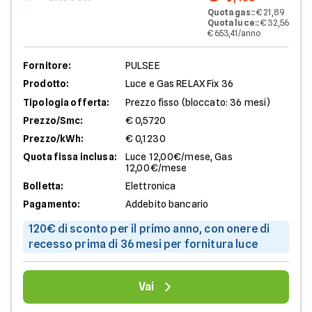
Quota gas:
:
€ 21,89
Quota luce:
:
€ 32,56
€ 653,41/anno
Fornitore:
PULSEE
Prodotto:
Luce e Gas RELAX Fix 36
Tipologia offerta:
Prezzo fisso (bloccato: 36 mesi)
Prezzo/Smc:
€ 0,5720
Prezzo/kWh:
€ 0,1230
Quota fissa inclusa:
Luce 12,00€/mese, Gas
12,00€/mese
Bolletta:
Elettronica
Pagamento:
Addebito bancario
120€ di sconto per il primo anno, con onere di
recesso prima di 36 mesi per fornitura luce
Vai