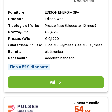
€ 604,25/anno
Fornitore:
EDISON ENERGIA SPA
Prodotto:
Edison Web
Tipologia offerta:
Prezzo fisso (bloccato: 12 mesi)
Prezzo/Smc:
€ 0,6290
Prezzo/kWh:
€ 0,1220
Quota fissa inclusa:
Luce 7,50 €/mese, Gas 7,50 €/mese
Bolletta:
elettronica
Pagamento:
Addebito bancario
Fino a 52€ di sconto
Vai
Spesa mensile:
54
,45€