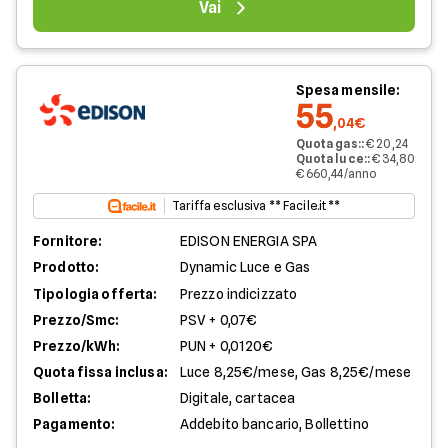
Vai
Spesa mensile:
55
,04€
Quota gas:
:
€ 20,24
Quota luce:
:
€ 34,80
€ 660,44/anno
Tariffa esclusiva ** Facile.it **
Fornitore:
EDISON ENERGIA SPA
Prodotto:
Dynamic Luce e Gas
Tipologia offerta:
Prezzo indicizzato
Prezzo/Smc:
PSV + 0,07€
Prezzo/kWh:
PUN + 0,0120€
Quota fissa inclusa:
Luce 8,25€/mese, Gas 8,25€/mese
Bolletta:
Digitale, cartacea
Pagamento:
Addebito bancario, Bollettino