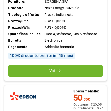
Fornitore:
SORGENIA SPA
Prodotto:
Next Energy PUNtuale
Tipologia offerta:
Prezzo indicizzato
Prezzo/Smc:
PSV + 0,05 €
Prezzo/kWh:
PUN + 0,007€
Quota fissa inclusa:
Luce 4,8€/mese, Gas 5,7€/mese
Bolletta:
Elettronica
Pagamento:
Addebito bancario
100€ di sconto per i primi 15 mesi
Vai
Spesa mensile:
50
,35€
Quota gas:
:
€ 20,08
Quota luce:
:
€ 30,27