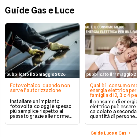
Guide Gas e Luce
pubblicato il 25 maggio 2026
pubblicato il 11 maggio 
Fotovoltaico: quando non
Qual è il consumo me
serve l’autorizzazione
energia elettrica per
famiglia di 2, 3 o 4 
Installare un impianto
Il consumo di energi
fotovoltaico oggi è spesso
elettrica può essere
più semplice rispetto al
calcolato a seconda
passato grazie alle norme
quantità di persone
che hanno ampliato i casi di
presenti all'interno d
edilizia libera.
determinato edifici
numerosi i fattori c
Guide Luce e Gas
influenzano questo 