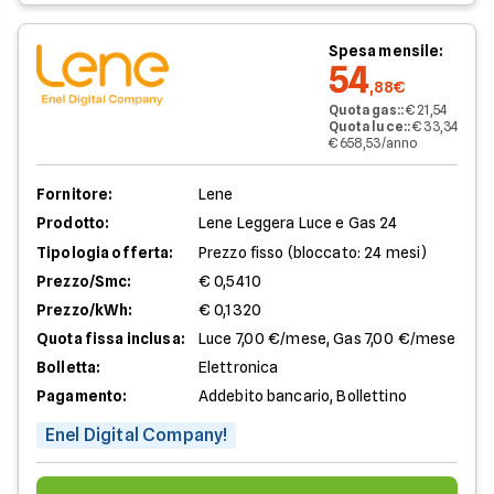
Spesa mensile:
54
,88€
Quota gas:
:
€ 21,54
Quota luce:
:
€ 33,34
€ 658,53/anno
Fornitore:
Lene
Prodotto:
Lene Leggera Luce e Gas 24
Tipologia offerta:
Prezzo fisso (bloccato: 24 mesi)
Prezzo/Smc:
€ 0,5410
Prezzo/kWh:
€ 0,1320
Quota fissa inclusa:
Luce 7,00 €/mese, Gas 7,00 €/mese
Bolletta:
Elettronica
Pagamento:
Addebito bancario, Bollettino
Enel Digital Company!