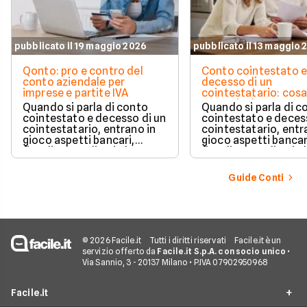
pubblicato il 19 maggio 2026
pubblicato il 13 maggio 
Qonto: pro e contro del
Conto cointestato 
conto aziendale per
decesso di un
imprese e partite IVA
cointestatario: cos
succede davvero tr
Quando si parla di conto
Quando si parla di c
blocchi, quote e
cointestato e decesso di un
cointestato e deces
successione
cointestatario, entrano in
cointestatario, entr
gioco aspetti bancari,
gioco aspetti bancar
fiscali ed ereditari che
fiscali ed ereditari c
spesso generano
spesso generano
confusione.
confusione.
Guide Conti
© 2026 Facile.it
Tutti i diritti riservati
Facile.it è un
servizio offerto da
Facile.it S.p.A. con socio unico
•
Via Sannio, 3 - 20137 Milano • P.IVA 07902950968
Facile.it