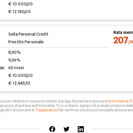
€ 10.000,00
€ 12.180,00
Rata mens
Sella Personal Credit
207
Prestito Personale
,1
8,90%
9,36%
to:
60 mesi
€ 10.000,00
€ 12.445,92
zioni relative a ciascun prodotto si prega di prendere visione di
Informativa Tr
aranzia di ipoteca sull'immobile. Ti ricordiamo sempre di prendere visione del
li altri documenti di
Trasparenza
. Per verificare la soluzione adatta alle tue esi