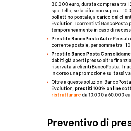
30.000 euro, durata compresa tra i 2
sportello, se la cifra non supera i 1
bollettino postale, a carico del clien
Evolution. I correntisti BancoPosta 
temporaneamente in caso di necessi
Prestito BancoPosta Auto
: Pensato
corrente postale, per somme tra i 10.
Prestito Banco Posta Consolidam
debiti già aperti presso altre finanz
riservata ai clienti BancoPosta. Il n
in corso una promozione sui tassi val
Oltre a queste soluzioni BancoPost
Evolution,
prestiti 100% on line
sott
ristrutturare
da 10.000 a 60.000 eu
Preventivo di pres