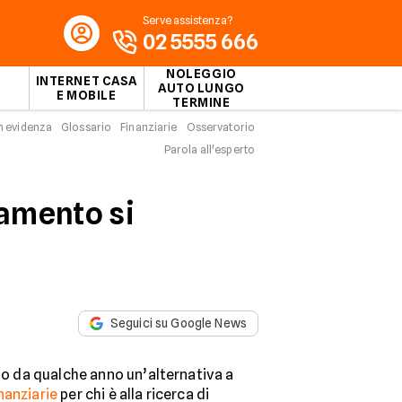
Serve assistenza?
02 5555 666
NOLEGGIO
INTERNET CASA
AUTO LUNGO
E MOBILE
TERMINE
n evidenza
Glossario
Finanziarie
Osservatorio
Parola all'esperto
iamento si
Seguici su Google News
o da qualche anno un’alternativa a
nanziarie
per chi è alla ricerca di