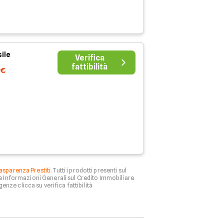
ile
Verifica
fattibilità
0€
asparenza Prestiti
. Tutti i prodotti presenti sul
le Informazioni Generali sul Credito Immobiliare
genze clicca su verifica fattibilità