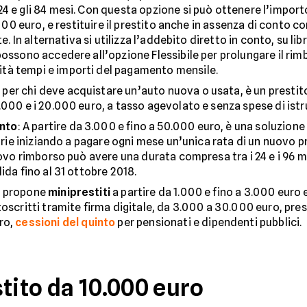
4 e gli 84 mesi. Con questa opzione si può ottenere l’importo
0.000 euro, e restituire il prestito anche in assenza di conto
te. In alternativa si utilizza l’addebito diretto in conto, su l
possono accedere all’opzione Flessibile per prolungare il rim
tà tempi e importi del pagamento mensile.
 per chi deve acquistare un’auto nuova o usata, è un prestito 
000 e i 20.000 euro, a tasso agevolato e senza spese di istru
ento
: A partire da 3.000 e fino a 50.000 euro, è una soluzio
iarie iniziando a pagare ogni mese un’unica rata di un nuovo p
uovo rimborso può avere una durata compresa tra i 24 e i 96 me
ida fino al 31 ottobre 2018.
a propone
miniprestiti
a partire da 1.000 e fino a 3.000 euro
oscritti tramite firma digitale, da 3.000 a 30.000 euro, pres
ro,
cessioni del quinto
per pensionati e dipendenti pubblici.
tito da 10.000 euro