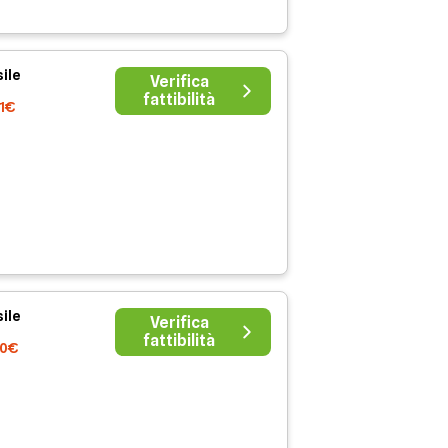
ile
Verifica
fattibilità
41€
ile
Verifica
fattibilità
00€