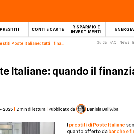
RISPARMIO E
PRESTITI
CONTI E CARTE
ENERGIA
INVESTIMENTI
Guida
FAQ
News
I
Prestiti Poste Italiane: tutti i finanziamenti
ste Italiane: quando il finanz
6-2025
|
2
min di lettura
|
Pubblicato da
Daniela Dall'Alba
I
prestiti di Poste Italiane
son
quanto offerto da
banche e fi