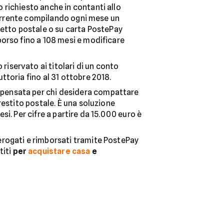
 richiesto anche in contanti allo
 corrente compilando ogni mese un
ibretto postale o su carta PostePay
borso fino a 108 mesi e modificare
riservato ai titolari di un conto
ttoria fino al 31 ottobre 2018.
ne pensata per chi desidera compattare
restito postale. È una soluzione
si. Per cifre a partire da 15.000 euro è
 erogati e rimborsati tramite PostePay
titi
per
acquistare casa
e