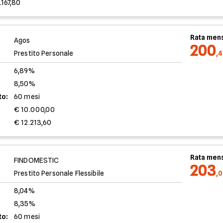
.167,80
Rata mens
Agos
200
Prestito Personale
,
6,89%
8,50%
to:
60 mesi
€ 10.000,00
€ 12.213,60
Rata mens
FINDOMESTIC
203
Prestito Personale Flessibile
,
8,04%
8,35%
to:
60 mesi