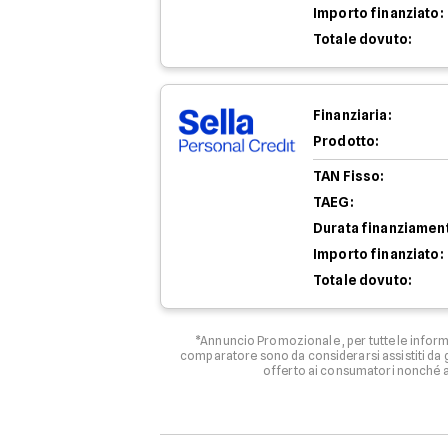
Importo finanziato:
Totale dovuto:
Finanziaria:
Prodotto:
TAN Fisso:
TAEG:
Durata finanziamen
Importo finanziato:
Totale dovuto:
*Annuncio Promozionale , per tutte le informa
comparatore sono da considerarsi assistiti da g
offerto ai consumatori nonché ag