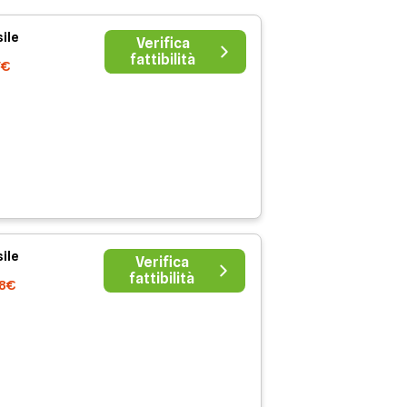
ile
Verifica
fattibilità
7€
ile
Verifica
fattibilità
38€