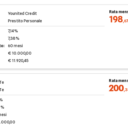
Rata mens
Younited Credit
198
Prestito Personale
,6
7,14%
7,38%
to:
60 mesi
€ 10.000,00
€ 11.920,45
Rata mens
Te
200
Te
,
0%
3%
mesi
0.000,00