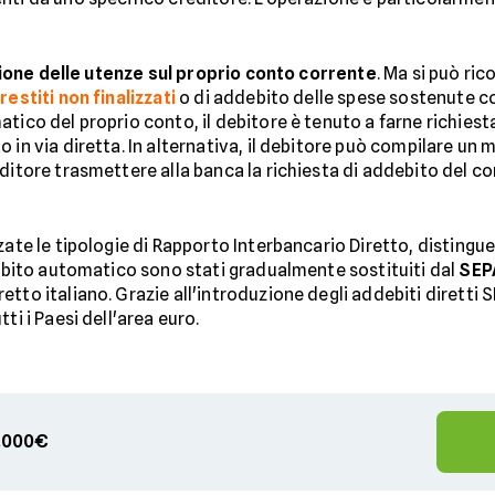
ione delle utenze sul proprio conto corrente
. Ma si può ri
restiti non finalizzati
o di addebito delle spese sostenute c
tico del proprio conto, il debitore è tenuto a farne richies
 in via diretta. In alternativa, il debitore può compilare un
ditore trasmettere alla banca la richiesta di addebito del co
ate le tipologie di Rapporto Interbancario Diretto, distinguen
ddebito automatico sono stati gradualmente sostituiti dal
SEP
tto italiano. Grazie all'introduzione degli addebiti diretti 
ti i Paesi dell'area euro.
00.000€