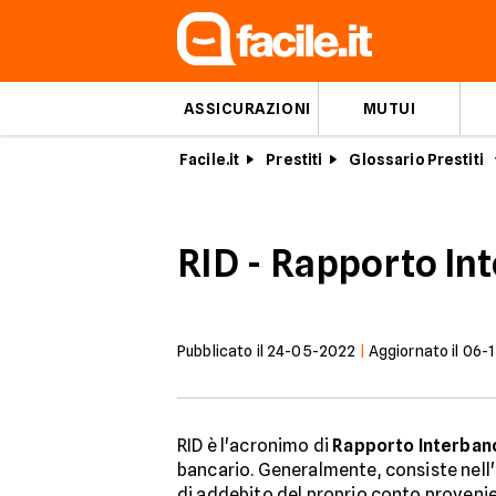
ASSICURAZIONI
MUTUI
Facile.it
Prestiti
Glossario Prestiti
RID - Rapporto In
Pubblicato il
24-05-2022
|
Aggiornato il
06-
RID è l'acronimo di
Rapporto Interbanc
bancario. Generalmente, consiste nell'
di addebito del proprio conto provenie