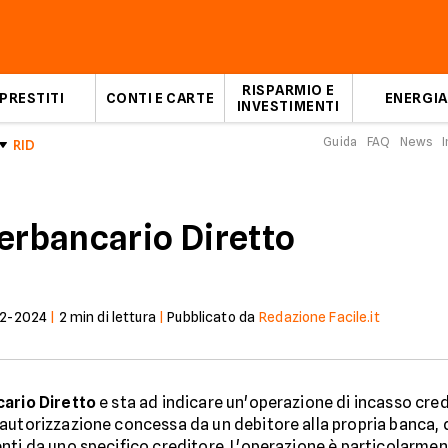
RISPARMIO E
PRESTITI
CONTI E CARTE
ENERGIA
INVESTIMENTI
Guida
FAQ
News
I
RID
terbancario Diretto
12-2024
|
2
min di lettura
|
Pubblicato da
Redazione Facile.it
ario Diretto
e sta ad indicare un'operazione di incasso credi
autorizzazione concessa da un debitore alla propria banca, d
nti da uno specifico creditore. L'operazione è particolarment