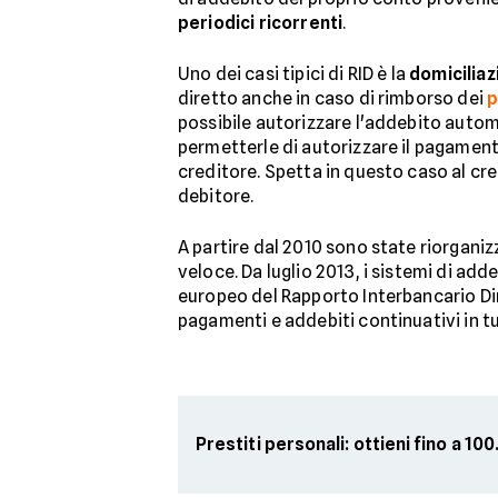
periodici ricorrenti
.
Uno dei casi tipici di RID è la
domiciliaz
diretto anche in caso di rimborso dei
p
possibile autorizzare l'addebito automa
permetterle di autorizzare il pagamento
creditore. Spetta in questo caso al cre
debitore.
A partire dal 2010 sono state riorganizz
veloce. Da luglio 2013, i sistemi di a
europeo del Rapporto Interbancario Dire
pagamenti e addebiti continuativi in tut
Prestiti personali: ottieni fino a 1