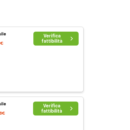
ile
Verifica
fattibilità
7€
ile
Verifica
fattibilità
38€