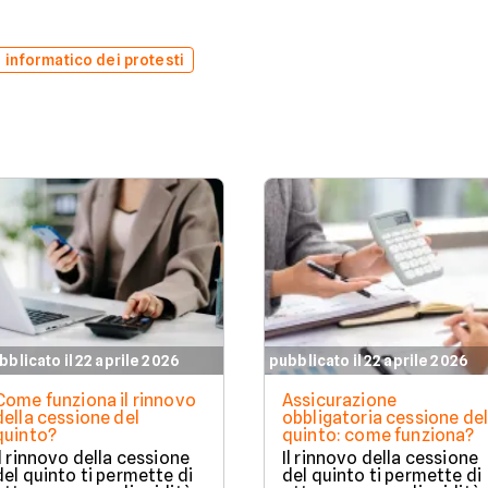
 informatico dei protesti
bblicato il 22 aprile 2026
pubblicato il 22 aprile 2026
Come funziona il rinnovo
Assicurazione
della cessione del
obbligatoria cessione del
quinto?
quinto: come funziona?
Il rinnovo della cessione
Il rinnovo della cessione
del quinto ti permette di
del quinto ti permette di