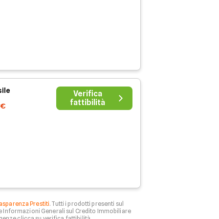
ile
Verifica
fattibilità
0€
asparenza Prestiti
. Tutti i prodotti presenti sul
le Informazioni Generali sul Credito Immobiliare
genze clicca su verifica fattibilità