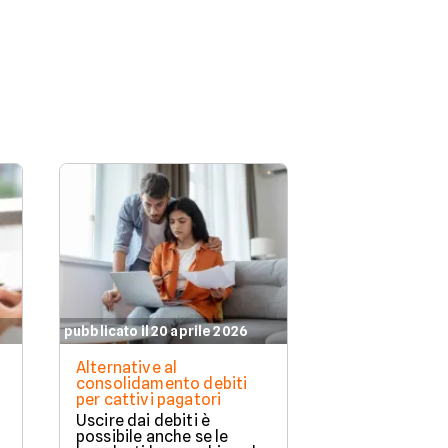
pubblicato il 20 aprile 2026
pubblicato il 18 
Alternative al
Finanziamento
consolidamento debiti
l'acquisto di 
per cattivi pagatori
meglio in con
o in finanziari
Uscire dai debiti è
Il finanziamen
possibile anche se le
una soluzione