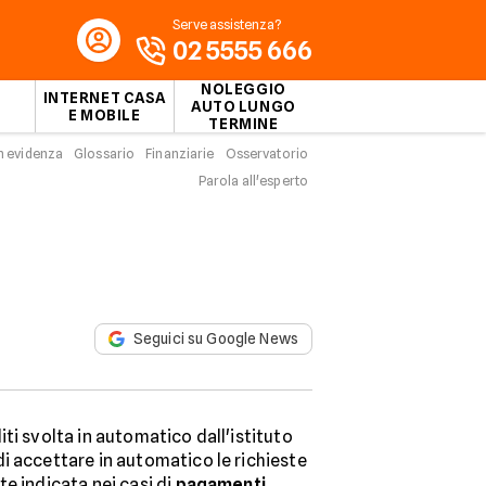
Serve assistenza?
02 5555 666
NOLEGGIO
INTERNET CASA
AUTO LUNGO
E MOBILE
TERMINE
n evidenza
Glossario
Finanziarie
Osservatorio
Parola all'esperto
Seguici su Google News
ti svolta in automatico dall'istituto
i accettare in automatico le richieste
e indicata nei casi di
pagamenti