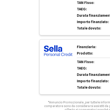
TAN Fisso:
TAEG:
Durata finanziamen
Importo finanziato:
Totale dovuto:
Finanziaria:
Prodotto:
TAN Fisso:
TAEG:
Durata finanziamen
Importo finanziato:
Totale dovuto:
*Annuncio Promozionale , per tutte le informa
comparatore sono da considerarsi assistiti da g
offerto ai consumatori nonché ag