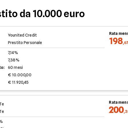
tito da 10.000 euro
Rata mens
Younited Credit
198
Prestito Personale
,6
7,14%
7,38%
to:
60 mesi
€ 10.000,00
€ 11.920,45
Rata mens
Te
200
Te
,
0%