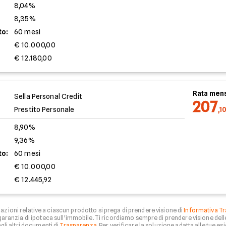
8,04%
8,35%
to:
60 mesi
€ 10.000,00
€ 12.180,00
Rata mens
Sella Personal Credit
207
Prestito Personale
,1
8,90%
9,36%
to:
60 mesi
€ 10.000,00
€ 12.445,92
zioni relative a ciascun prodotto si prega di prendere visione di
Informativa Tr
aranzia di ipoteca sull'immobile. Ti ricordiamo sempre di prendere visione del
li altri documenti di
Trasparenza
. Per verificare la soluzione adatta alle tue esi