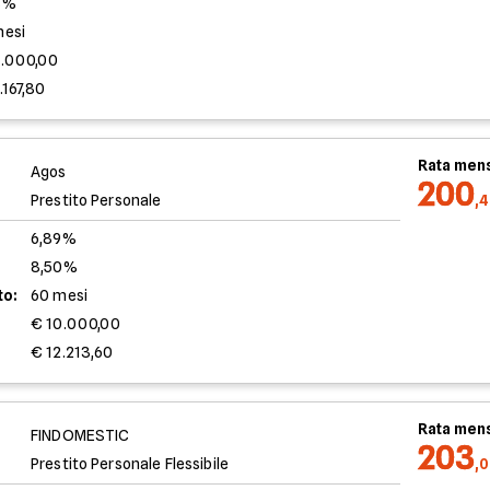
3%
mesi
0.000,00
.167,80
Rata mens
Agos
200
Prestito Personale
,
6,89%
8,50%
to:
60 mesi
€ 10.000,00
€ 12.213,60
Rata mens
FINDOMESTIC
203
Prestito Personale Flessibile
,