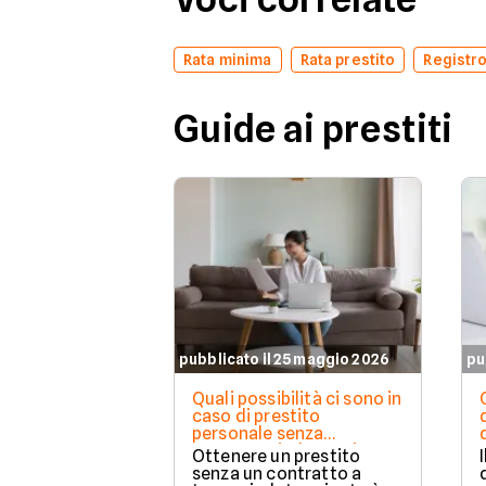
Rata minima
Rata prestito
Registro
Guide ai prestiti
pubblicato il 25 maggio 2026
pu
Quali possibilità ci sono in
caso di prestito
personale senza
contratto indeterminato
Ottenere un prestito
senza un contratto a