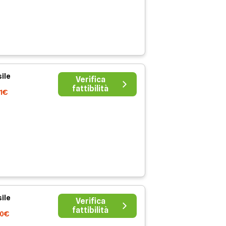
ile
Verifica
fattibilità
41€
ile
Verifica
fattibilità
00€