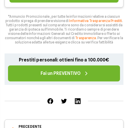
*Annuncio Promozionale , per tutte le informazioni relative a ciascun
prodotto si prega di prendere visione di
Informativa Trasparenza Prestiti
.
Tutti i prodotti presenti sul comparatore sono da considerarsi assistiti da
garanzia di ipoteca sull'immobile. Ti ricordiamo sempre di prendere
visione delle Informazioni Generali sul Credito Immobiliare offerto ai
consumatori nonché agli altri documenti di
Trasparenza
. Per verificare la
soluzione adatta alle tue esigenze clicca su verifica fattibilità
Prestiti personali: ottieni fino a 100.000€
Fai un PREVENTIVO
PRECEDENTE