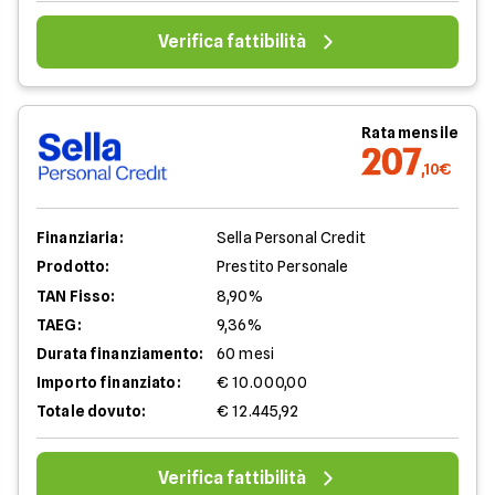
Verifica fattibilità
Rata mensile
207
,10€
Finanziaria:
Sella Personal Credit
Prodotto:
Prestito Personale
TAN Fisso:
8,90%
TAEG:
9,36%
Durata finanziamento:
60 mesi
Importo finanziato:
€ 10.000,00
Totale dovuto:
€ 12.445,92
Verifica fattibilità