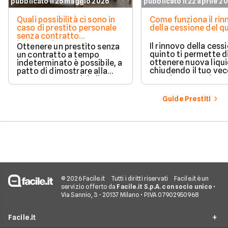
pubblicato il 25 maggio 2026
pubblicato il 22 aprile 2
Quali possibilità ci sono in
Come funziona il ri
caso di prestito personale
della cessione del q
senza contratto
indeterminato
Il rinnovo della cess
Ottenere un prestito senza
quinto ti permette d
un contratto a tempo
ottenere nuova liqui
indeterminato è possibile, a
chiudendo il tuo ve
patto di dimostrare alla
prestito per aprirne 
banca una capacità di
vantaggioso.
rimborso solida e costante.
Scopri quali sono i requisiti
Guide Prestiti
necessari, come le banche
valutano il tuo profilo e
quali strategie puoi
adottare per aumentare le
tue possibilità di successo.
© 2026 Facile.it
Tutti i diritti riservati
Facile.it è un
servizio offerto da
Facile.it S.p.A. con socio unico
•
Via Sannio, 3 - 20137 Milano • P.IVA 07902950968
Facile.it