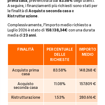
prima casa
, preventivata dal
83.58%
degli utenti.
A seguire, i finanziamenti più richiesti sono stati per
le finalità di
Acquisto seconda casa
e
Ristrutturazione
.
Complessivamente, l’importo medio richiesto a
Luglio 2026 è stato di
158.138,34€
con una durata
media di
23
anni
.
FINALITÀ
PERCENTUALE
IMPORTO
D
DELLE
MEDIO
RICHIESTE
Acquisto prima
83.58%
148.268 €
casa
Acquisto
11.08%
157.809 €
seconda casa
Ristrutturazione
1.53%
280.616 €