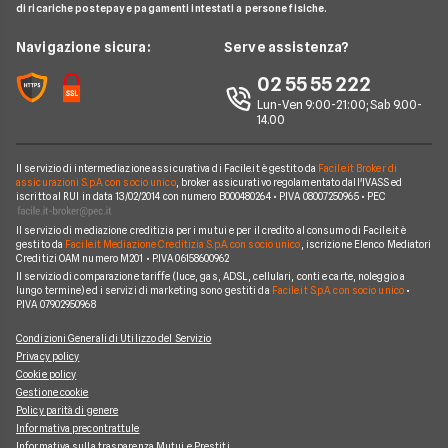
BNL
di ricariche postepay e pagamenti intestati a persone fisiche.
Noleggio Lungo Termine
Notizie Mutui
Assicurazione Mutuo
Mutui INPS/INPDAP
ING
News
Navigazione sicura:
Serve assistenza?
Argomenti in evidenza Mutui
Sostituzione Mutuo
Mutuo Giovani
Poste Italiane
Chi siamo
02 55 55 222
Calcolatore rata mutuo
Mutuo 100 per cento
Credit Agricole
Lun-Ven 9:00-21:00; Sab 9.00-
Perché scegliere Facile.it
14.00
Migliori Mutui Surroga
WeBank
Contatti
CheBanca!
Il servizio di intermediazione assicurativa di Facile.it è gestito da
Facile.it Broker di
Mappa del sito
assicurazioni S.p.A. con socio unico
, broker assicurativo regolamentato dall'IVASS ed
iscritto al RUI in data 13/02/2014 con numero B000480264 • P.IVA 08007250965 • PEC
Credem
Il servizio di mediazione creditizia per i mutui e per il credito al consumo di Facile.it è
Banche e finanziarie
gestito da
Facile.it Mediazione Creditizia S.p.A. con socio unico
, iscrizione Elenco Mediatori
Creditizi OAM numero M201 • P.IVA 06158600962
Il servizio di comparazione tariffe (luce, gas, ADSL, cellulari, conti e carte, noleggio a
lungo termine) ed i servizi di marketing sono gestiti da
Facile.it S.p.A. con socio unico
•
P.IVA 07902950968
Condizioni Generali di Utilizzo del Servizio
Privacy policy
Cookie policy
Gestione cookie
Policy parità di genere
Informativa precontrattule
Informativa sulla trasparenza Mutui e Prestiti