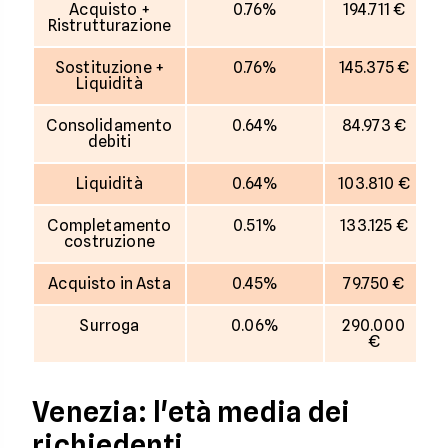
Acquisto +
0.76%
194.711 €
Ristrutturazione
Sostituzione +
0.76%
145.375 €
Liquidità
Consolidamento
0.64%
84.973 €
debiti
Liquidità
0.64%
103.810 €
Completamento
0.51%
133.125 €
costruzione
Acquisto in Asta
0.45%
79.750 €
Surroga
0.06%
290.000
€
Venezia: l'età media dei
richiedenti