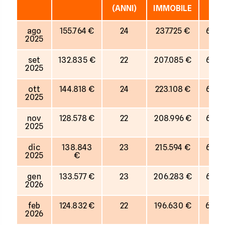
(ANNI)
IMMOBILE
ago
155.764 €
24
237.725 €
66%
2025
set
132.835 €
22
207.085 €
64%
2025
ott
144.818 €
24
223.108 €
65%
2025
nov
128.578 €
22
208.996 €
62%
2025
dic
138.843
23
215.594 €
64%
2025
€
gen
133.577 €
23
206.283 €
65%
2026
feb
124.832 €
22
196.630 €
63%
2026