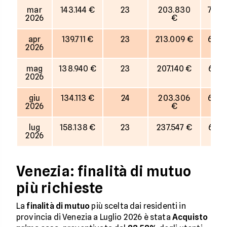
mar
143.144 €
23
203.830
70%
2026
€
apr
139.711 €
23
213.009 €
66%
2026
mag
138.940 €
23
207.140 €
67%
2026
giu
134.113 €
24
203.306
66%
2026
€
lug
158.138 €
23
237.547 €
67%
2026
Venezia: finalità di mutuo
più richieste
La
finalità di mutuo
più scelta dai residenti in
provincia di Venezia a Luglio 2026 è stata
Acquisto