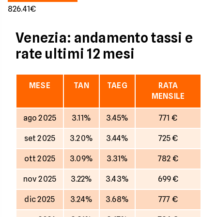
826.41€
Venezia: andamento tassi e
rate ultimi 12 mesi
MESE
TAN
TAEG
RATA
MENSILE
ago 2025
3.11%
3.45%
771 €
set 2025
3.20%
3.44%
725 €
ott 2025
3.09%
3.31%
782 €
nov 2025
3.22%
3.43%
699 €
dic 2025
3.24%
3.68%
777 €