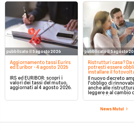
pubblicato il 5 agosto 2026
pubblicato il 5 agosto 2
Aggiornamento tassi Eurirs
Ristrutturi casa? Da 
ed Euribor - 4 agosto 2026
potresti essere obbl
installare il fotovolt
nuova norma che ri
IRS ed EURIBOR: scopri i
Il nuovo decreto amp
milioni di italiani
valori dei tassi del mutuo,
l'obbligo di rinnovabi
aggiornati al 4 agosto 2026.
anche alle ristruttur
leggere e al cambio 
ecco chi è coinvolto
cambia in pratica.
News Mutui