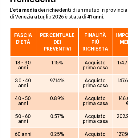
L'
età media
dei richiedenti di un mutuo in provincia
di Venezia a Luglio 2026 è stata di
41 anni
.
FASCIA
PERCENTUALE
FINALITÀ
IMPORT
D'ETÀ
DEI
PIÙ
MEDIO
PREVENTIVI
RICHIESTA
18 - 30
1.15%
Acquisto
174.778 €
anni
prima casa
30 - 40
97.14%
Acquisto
147.613 €
anni
prima casa
40 - 50
0.89%
Acquisto
146.000
anni
prima casa
€
50 - 60
0.57%
Acquisto
202.222 
anni
prima casa
60 anni
0.25%
Acquisto
127.500 