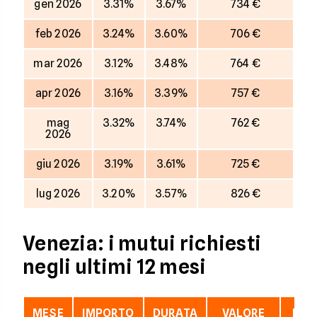
gen 2026
3.31%
3.67%
734 €
feb 2026
3.24%
3.60%
706 €
mar 2026
3.12%
3.48%
764 €
apr 2026
3.16%
3.39%
757 €
mag
3.32%
3.74%
762 €
2026
giu 2026
3.19%
3.61%
725 €
lug 2026
3.20%
3.57%
826 €
Venezia: i mutui richiesti
negli ultimi 12 mesi
MESE
IMPORTO
DURATA
VALORE
LTV