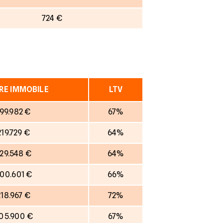
724 €
RE IMMOBILE
LTV
199.982 €
67%
219.729 €
64%
29.548 €
64%
00.601 €
66%
218.967 €
72%
05.900 €
67%