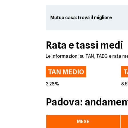
Mutuo casa: trova il migliore
Rata e tassi medi
Le informazioni su TAN, TAEG e rata me
TAN MEDIO
T
3.28%
3.
Padova: andamento
MESE