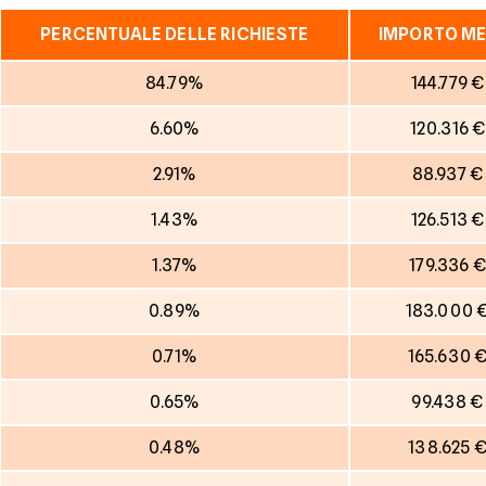
PERCENTUALE DELLE RICHIESTE
IMPORTO ME
84.79%
144.779 €
6.60%
120.316 €
2.91%
88.937 €
1.43%
126.513 €
1.37%
179.336 €
0.89%
183.000 
0.71%
165.630 
0.65%
99.438 €
0.48%
138.625 