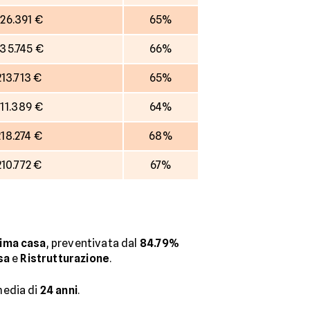
26.391 €
65%
35.745 €
66%
213.713 €
65%
11.389 €
64%
218.274 €
68%
210.772 €
67%
rima casa
, preventivata dal
84.79%
sa
e
Ristrutturazione
.
media di
24
anni
.