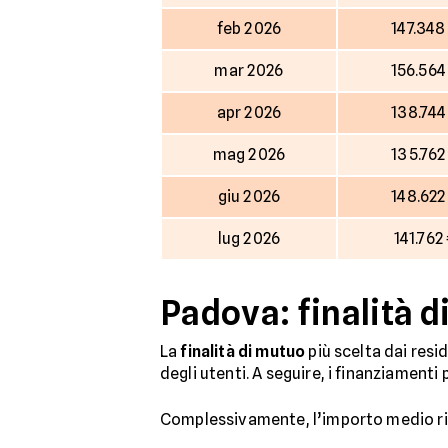
feb 2026
147.348
mar 2026
156.564
apr 2026
138.744
mag 2026
135.762
giu 2026
148.622
lug 2026
141.762
Padova: finalità d
La
finalità di mutuo
più scelta dai resi
degli utenti. A seguire, i finanziamenti p
Complessivamente, l’importo medio ric