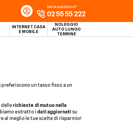
Serve assistenza?
02 55 55 222
NOLEGGIO
INTERNET CASA
AUTO LUNGO
E MOBILE
TERMINE
preferiscono un tasso fisso a un
 delle
richieste di mutuo nella
abbiamo estratto i
dati aggiornati
su
 al meglio le tue scelte di risparmio!