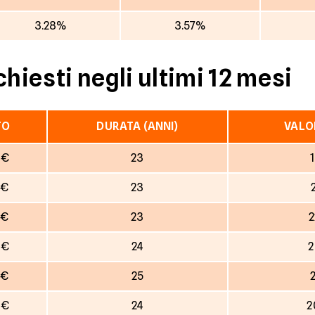
3.28%
3.57%
chiesti negli ultimi 12 mesi
TO
DURATA (ANNI)
VALO
 €
23
 €
23
 €
23
2
 €
24
2
 €
25
 €
24
2