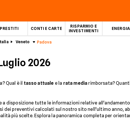
RISPARMIO E
PRESTITI
CONTI E CARTE
ENERGIA
INVESTIMENTI
talia
Veneto
Padova
Luglio 2026
a? Qual è il
tasso attuale
e la
rata media
rimborsata? Quanti 
 a disposizione tutte le informazioni relative all'andamento
isi dei preventivi calcolati sul nostro sito nell'ultimo anno, 
alità più scelte. Esplora la panoramica completa per orientare