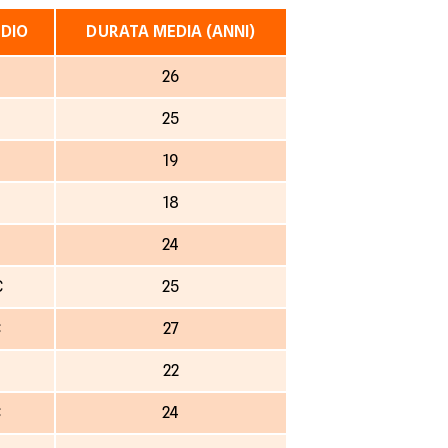
DIO
DURATA MEDIA (ANNI)
26
25
19
18
24
€
25
€
27
22
€
24