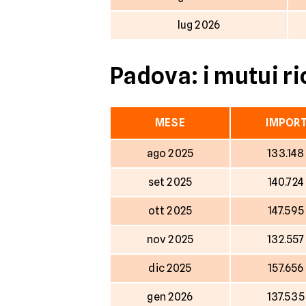
lug 2026
Padova: i mutui ri
MESE
IMPOR
ago 2025
133.148
set 2025
140.724
ott 2025
147.595
nov 2025
132.557
dic 2025
157.656
gen 2026
137.535