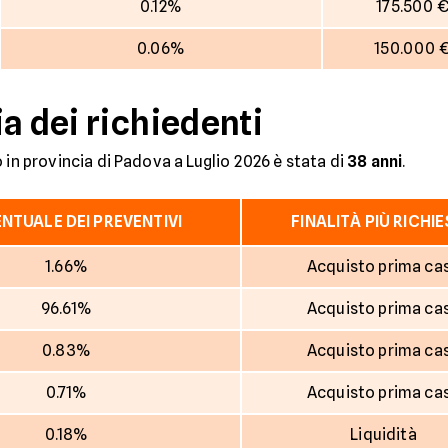
0.12%
175.500 
0.06%
150.000 
a dei richiedenti
 in provincia di Padova a Luglio 2026 è stata di
38 anni
.
NTUALE DEI PREVENTIVI
FINALITÀ PIÙ RICHI
1.66%
Acquisto prima ca
96.61%
Acquisto prima ca
0.83%
Acquisto prima ca
0.71%
Acquisto prima ca
0.18%
Liquidità