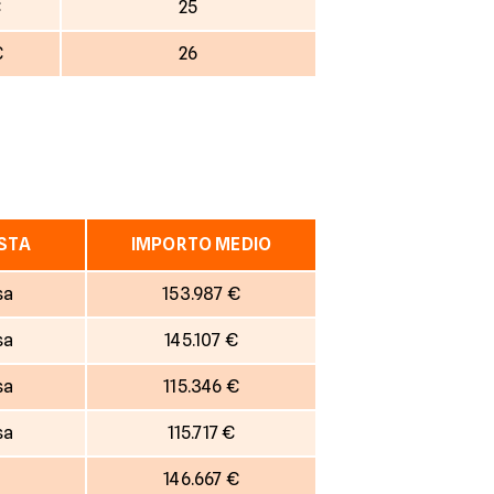
€
25
€
26
ESTA
IMPORTO MEDIO
sa
153.987 €
sa
145.107 €
sa
115.346 €
sa
115.717 €
146.667 €