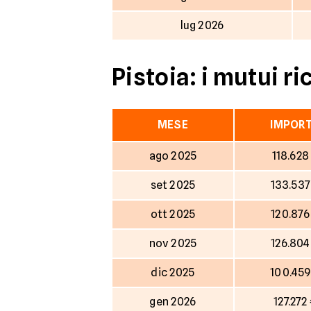
lug 2026
Pistoia: i mutui ri
MESE
IMPOR
ago 2025
118.628
set 2025
133.537
ott 2025
120.876
nov 2025
126.804
dic 2025
100.459
gen 2026
127.272