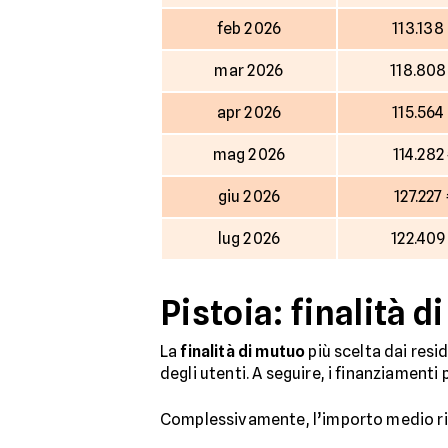
feb 2026
113.138
mar 2026
118.808
apr 2026
115.564
mag 2026
114.282
giu 2026
127.227
lug 2026
122.409
Pistoia: finalità d
La
finalità di mutuo
più scelta dai resid
degli utenti. A seguire, i finanziamenti p
Complessivamente, l’importo medio ric