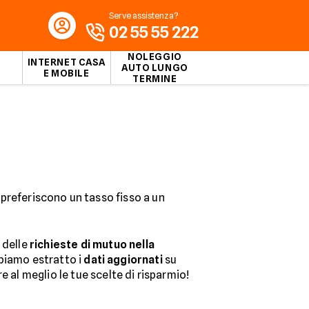
Serve assistenza?
02 55 55 222
NOLEGGIO
INTERNET CASA
AUTO LUNGO
E MOBILE
TERMINE
preferiscono un tasso fisso a un
 delle
richieste di mutuo nella
abbiamo estratto i
dati aggiornati
su
 al meglio le tue scelte di risparmio!