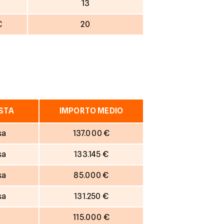
€
13
€
20
ESTA
IMPORTO MEDIO
sa
137.000 €
sa
133.145 €
sa
85.000 €
sa
131.250 €
115.000 €