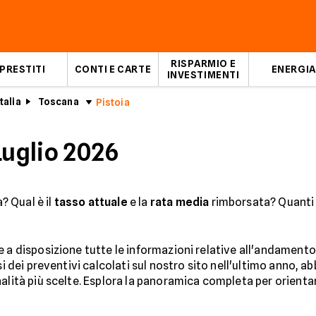
RISPARMIO E
PRESTITI
CONTI E CARTE
ENERGIA
INVESTIMENTI
talia
Toscana
Pistoia
Luglio 2026
a? Qual è il
tasso attuale
e la
rata media
rimborsata? Quanti 
 a disposizione tutte le informazioni relative all'andamento
isi dei preventivi calcolati sul nostro sito nell'ultimo anno, 
alità più scelte. Esplora la panoramica completa per orientare