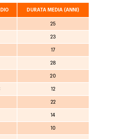
DIO
DURATA MEDIA (ANNI)
25
23
17
28
€
20
€
12
22
14
10