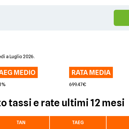
di a Luglio 2026.
AEG MEDIO
RATA MEDIA
51%
699.47€
 tassi e rate ultimi 12 mesi
TAN
TAEG