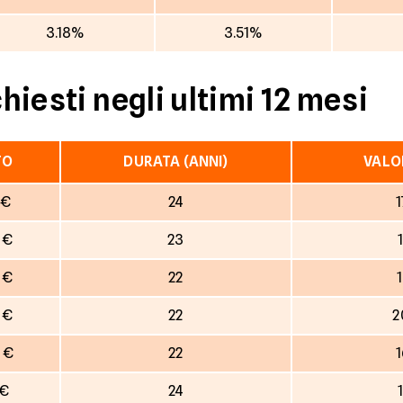
3.18%
3.51%
chiesti negli ultimi 12 mesi
TO
DURATA (ANNI)
VALO
 €
24
1
 €
23
 €
22
 €
22
2
 €
22
1
 €
24