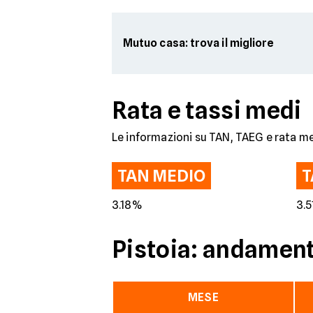
Mutuo casa: trova il migliore
Rata e tassi medi
Le informazioni su TAN, TAEG e rata me
TAN MEDIO
T
3.18%
3.
Pistoia: andamento
MESE