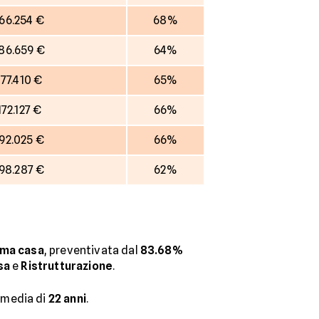
66.254 €
68%
86.659 €
64%
177.410 €
65%
172.127 €
66%
92.025 €
66%
98.287 €
62%
ima casa
, preventivata dal
83.68%
sa
e
Ristrutturazione
.
 media di
22
anni
.