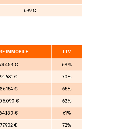
699 €
RE IMMOBILE
LTV
74.453 €
68%
191.631 €
70%
186.154 €
65%
05.090 €
62%
64.130 €
61%
177.902 €
72%