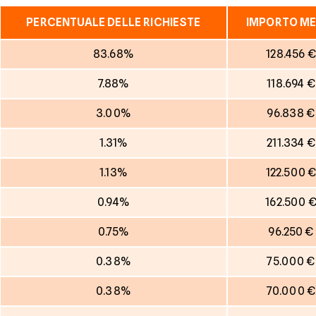
PERCENTUALE DELLE RICHIESTE
IMPORTO ME
83.68%
128.456 €
7.88%
118.694 €
3.00%
96.838 €
1.31%
211.334 €
1.13%
122.500 
0.94%
162.500 
0.75%
96.250 €
0.38%
75.000 €
0.38%
70.000 €