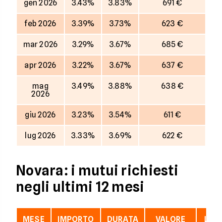
gen 2026
3.43%
3.83%
691 €
feb 2026
3.39%
3.73%
623 €
mar 2026
3.29%
3.67%
685 €
apr 2026
3.22%
3.67%
637 €
mag
3.49%
3.88%
638 €
2026
giu 2026
3.23%
3.54%
611 €
lug 2026
3.33%
3.69%
622 €
Novara: i mutui richiesti
negli ultimi 12 mesi
MESE
IMPORTO
DURATA
VALORE
LTV