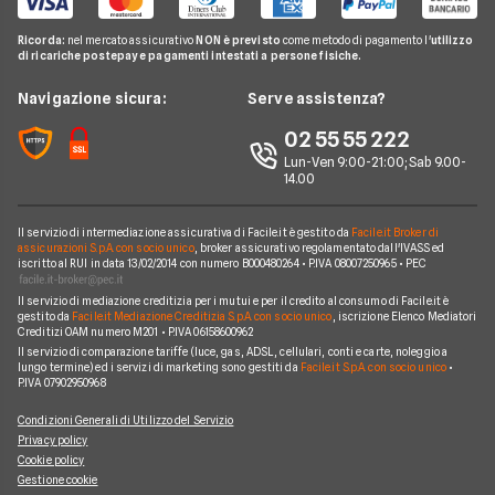
Mutuo a tasso misto
UBI Banca
Pay TV
Glossario Mutui
Mutui Asta
Ricorda:
nel mercato assicurativo
NON è previsto
come metodo di pagamento l'
utilizzo
Mutui Agevolati
BNL
di ricariche postepay e pagamenti intestati a persone fisiche.
Noleggio Lungo Termine
Notizie Mutui
Assicurazione Mutuo
Mutui INPS/INPDAP
ING
News
Navigazione sicura:
Serve assistenza?
Argomenti in evidenza Mutui
Sostituzione Mutuo
Mutuo Giovani
Poste Italiane
Chi siamo
02 55 55 222
Calcolatore rata mutuo
Mutuo 100 per cento
Credit Agricole
Lun-Ven 9:00-21:00; Sab 9.00-
Perché scegliere Facile.it
14.00
Migliori Mutui Surroga
WeBank
Contatti
CheBanca!
Il servizio di intermediazione assicurativa di Facile.it è gestito da
Facile.it Broker di
Mappa del sito
assicurazioni S.p.A. con socio unico
, broker assicurativo regolamentato dall'IVASS ed
iscritto al RUI in data 13/02/2014 con numero B000480264 • P.IVA 08007250965 • PEC
Credem
Il servizio di mediazione creditizia per i mutui e per il credito al consumo di Facile.it è
Banche e finanziarie
gestito da
Facile.it Mediazione Creditizia S.p.A. con socio unico
, iscrizione Elenco Mediatori
Creditizi OAM numero M201 • P.IVA 06158600962
Il servizio di comparazione tariffe (luce, gas, ADSL, cellulari, conti e carte, noleggio a
lungo termine) ed i servizi di marketing sono gestiti da
Facile.it S.p.A. con socio unico
•
P.IVA 07902950968
Condizioni Generali di Utilizzo del Servizio
Privacy policy
Cookie policy
Gestione cookie