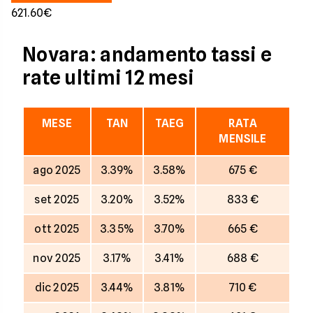
621.60€
Novara: andamento tassi e
rate ultimi 12 mesi
MESE
TAN
TAEG
RATA
MENSILE
ago 2025
3.39%
3.58%
675 €
set 2025
3.20%
3.52%
833 €
ott 2025
3.35%
3.70%
665 €
nov 2025
3.17%
3.41%
688 €
dic 2025
3.44%
3.81%
710 €