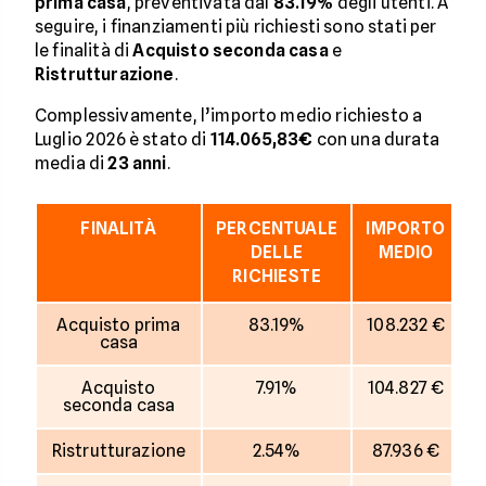
prima casa
, preventivata dal
83.19%
degli utenti. A
seguire, i finanziamenti più richiesti sono stati per
le finalità di
Acquisto seconda casa
e
Ristrutturazione
.
Complessivamente, l’importo medio richiesto a
Luglio 2026 è stato di
114.065,83€
con una durata
media di
23
anni
.
FINALITÀ
PERCENTUALE
IMPORTO
D
DELLE
MEDIO
RICHIESTE
Acquisto prima
83.19%
108.232 €
casa
Acquisto
7.91%
104.827 €
seconda casa
Ristrutturazione
2.54%
87.936 €