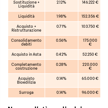
Sostituzione +
2.12%
146.222 €
Liquidità
Liquidità
1.98%
152.356 €
Acquisto +
0.71%
103.750 €
Ristrutturazione
Consolidamento
0.56%
175.000
debiti
€
Acquisto in Asta
0.42%
52.250 €
Completamento
0.28%
220.000
costruzione
€
Acquisto
0.14%
65.000 €
Bioedilizia
Surroga
0.14%
96.000 €