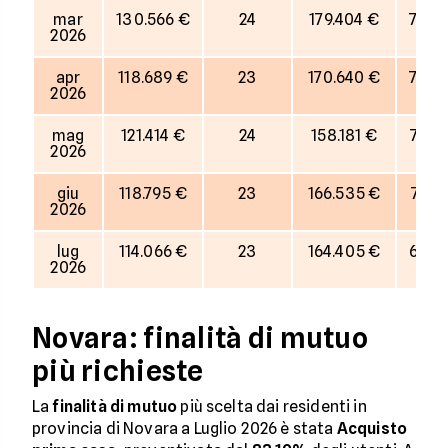
mar
130.566 €
24
179.404 €
73%
2026
apr
118.689 €
23
170.640 €
70%
2026
mag
121.414 €
24
158.181 €
77%
2026
giu
118.795 €
23
166.535 €
71%
2026
lug
114.066 €
23
164.405 €
69%
2026
Novara: finalità di mutuo
più richieste
La
finalità di mutuo
più scelta dai residenti in
provincia di Novara a Luglio 2026 è stata
Acquisto