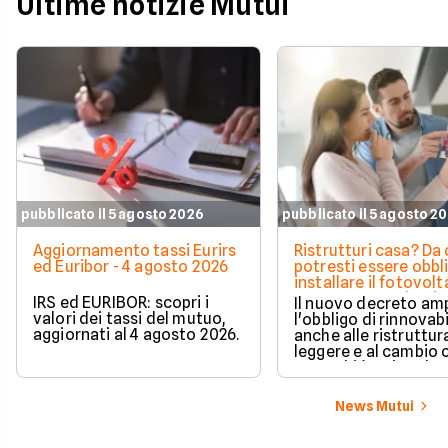
Ultime notizie Mutui
due rapporti richied
comunque maggior
attenzione operativ
pubblicato il 5 agosto 2026
pubblicato il 5 agosto 2
Aggiornamento tassi Eurirs
Ristrutturi casa? Da 
ed Euribor - 4 agosto 2026
potresti essere obbl
installare il fotovolt
nuova norma che ri
IRS ed EURIBOR: scopri i
Il nuovo decreto amp
milioni di italiani
valori dei tassi del mutuo,
l'obbligo di rinnovabi
aggiornati al 4 agosto 2026.
anche alle ristruttur
leggere e al cambio 
ecco chi è coinvolto
cambia in pratica.
News Mutui