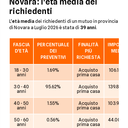
Novara: l'età media dei
richiedenti
L'
età media
dei richiedenti di un mutuo in provincia
di Novara a Luglio 2026 è stata di
39 anni
.
FASCIA
PERCENTUALE
FINALITÀ
IMPORT
D'ETÀ
DEI
PIÙ
MEDIO
PREVENTIVI
RICHIESTA
18 - 30
1.69%
Acquisto
106.167 €
anni
prima casa
30 - 40
95.62%
Acquisto
139.829 
anni
prima casa
40 - 50
1.55%
Acquisto
103.945 
anni
prima casa
50 - 60
0.56%
Acquisto
44.000 
anni
prima casa