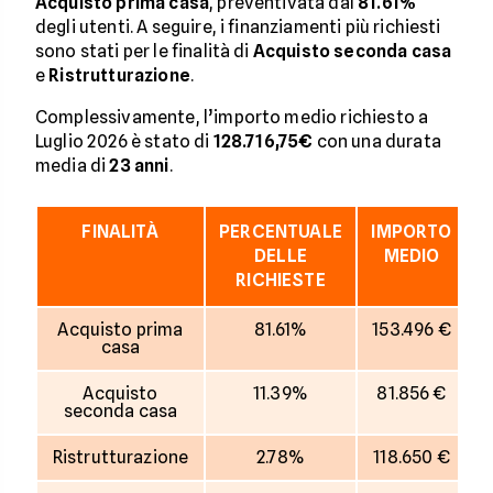
Acquisto prima casa
, preventivata dal
81.61%
degli utenti. A seguire, i finanziamenti più richiesti
sono stati per le finalità di
Acquisto seconda casa
e
Ristrutturazione
.
Complessivamente, l’importo medio richiesto a
Luglio 2026 è stato di
128.716,75€
con una durata
media di
23
anni
.
FINALITÀ
PERCENTUALE
IMPORTO
D
DELLE
MEDIO
RICHIESTE
Acquisto prima
81.61%
153.496 €
casa
Acquisto
11.39%
81.856 €
seconda casa
Ristrutturazione
2.78%
118.650 €