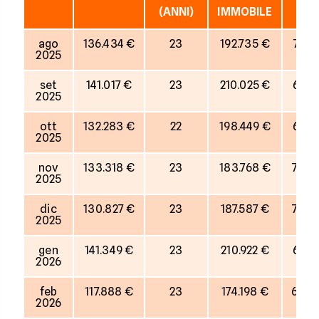
(ANNI)
IMMOBILE
ago
136.434 €
23
192.735 €
71%
2025
set
141.017 €
23
210.025 €
67%
2025
ott
132.283 €
22
198.449 €
67%
2025
nov
133.318 €
23
183.768 €
73%
2025
dic
130.827 €
23
187.587 €
70%
2025
gen
141.349 €
23
210.922 €
67%
2026
feb
117.888 €
23
174.198 €
68%
2026