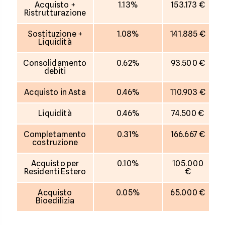
Acquisto +
1.13%
153.173 €
Ristrutturazione
Sostituzione +
1.08%
141.885 €
Liquidità
Consolidamento
0.62%
93.500 €
debiti
Acquisto in Asta
0.46%
110.903 €
Liquidità
0.46%
74.500 €
Completamento
0.31%
166.667 €
costruzione
Acquisto per
0.10%
105.000
Residenti Estero
€
Acquisto
0.05%
65.000 €
Bioedilizia