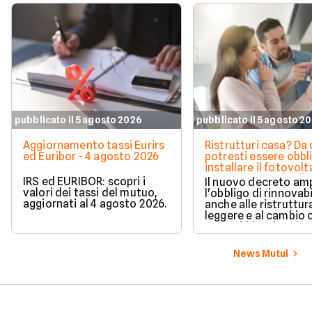
pubblicato il 5 agosto 2026
pubblicato il 5 agosto 2
Aggiornamento tassi Eurirs
Ristrutturi casa? Da 
ed Euribor - 4 agosto 2026
potresti essere obbl
installare il fotovolt
nuova norma che ri
IRS ed EURIBOR: scopri i
Il nuovo decreto amp
milioni di italiani
valori dei tassi del mutuo,
l'obbligo di rinnovabi
aggiornati al 4 agosto 2026.
anche alle ristruttur
leggere e al cambio 
ecco chi è coinvolto
cambia in pratica.
News Mutui