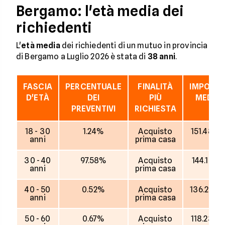
Bergamo: l'età media dei
richiedenti
L'
età media
dei richiedenti di un mutuo in provincia
di Bergamo a Luglio 2026 è stata di
38 anni
.
FASCIA
PERCENTUALE
FINALITÀ
IMPORT
D'ETÀ
DEI
PIÙ
MEDIO
PREVENTIVI
RICHIESTA
18 - 30
1.24%
Acquisto
151.489 
anni
prima casa
30 - 40
97.58%
Acquisto
144.131 €
anni
prima casa
40 - 50
0.52%
Acquisto
136.250 
anni
prima casa
50 - 60
0.67%
Acquisto
118.236 