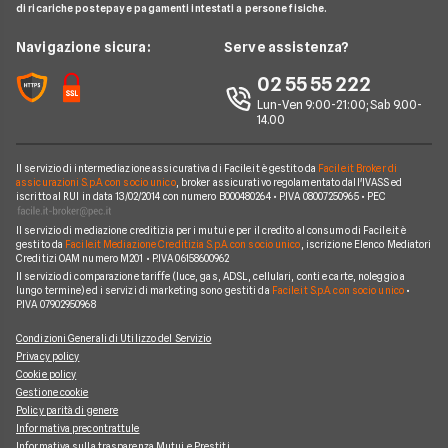
BNL
di ricariche postepay e pagamenti intestati a persone fisiche.
Noleggio Lungo Termine
Notizie Mutui
Assicurazione Mutuo
Mutui INPS/INPDAP
ING
News
Navigazione sicura:
Serve assistenza?
Argomenti in evidenza Mutui
Sostituzione Mutuo
Mutuo Giovani
Poste Italiane
Chi siamo
02 55 55 222
Calcolatore rata mutuo
Mutuo 100 per cento
Credit Agricole
Lun-Ven 9:00-21:00; Sab 9.00-
Perché scegliere Facile.it
14.00
Migliori Mutui Surroga
WeBank
Contatti
CheBanca!
Il servizio di intermediazione assicurativa di Facile.it è gestito da
Facile.it Broker di
Mappa del sito
assicurazioni S.p.A. con socio unico
, broker assicurativo regolamentato dall'IVASS ed
iscritto al RUI in data 13/02/2014 con numero B000480264 • P.IVA 08007250965 • PEC
Credem
Il servizio di mediazione creditizia per i mutui e per il credito al consumo di Facile.it è
Banche e finanziarie
gestito da
Facile.it Mediazione Creditizia S.p.A. con socio unico
, iscrizione Elenco Mediatori
Creditizi OAM numero M201 • P.IVA 06158600962
Il servizio di comparazione tariffe (luce, gas, ADSL, cellulari, conti e carte, noleggio a
lungo termine) ed i servizi di marketing sono gestiti da
Facile.it S.p.A. con socio unico
•
P.IVA 07902950968
Condizioni Generali di Utilizzo del Servizio
Privacy policy
Cookie policy
Gestione cookie
Policy parità di genere
Informativa precontrattule
Informativa sulla trasparenza Mutui e Prestiti