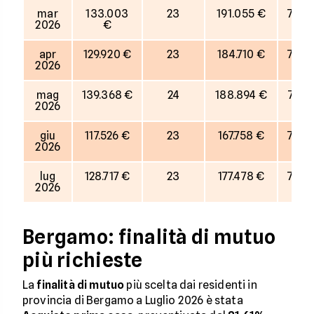
mar
133.003
23
191.055 €
70%
2026
€
apr
129.920 €
23
184.710 €
70%
2026
mag
139.368 €
24
188.894 €
74%
2026
giu
117.526 €
23
167.758 €
70%
2026
lug
128.717 €
23
177.478 €
73%
2026
Bergamo: finalità di mutuo
più richieste
La
finalità di mutuo
più scelta dai residenti in
provincia di Bergamo a Luglio 2026 è stata