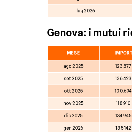
lug 2026
Genova: i mutui ri
MESE
IMPOR
ago 2025
123.877
set 2025
136.423
ott 2025
100.694
nov 2025
118.910
dic 2025
134.945
gen 2026
135.142