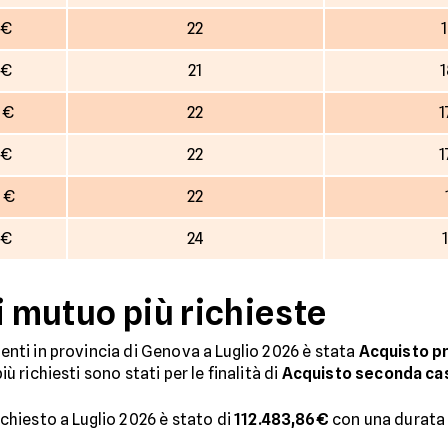
 €
22
 €
21
1
 €
22
1
 €
22
1
 €
22
 €
24
i mutuo più richieste
denti in provincia di Genova a Luglio 2026 è stata
Acquisto p
iù richiesti sono stati per le finalità di
Acquisto seconda ca
hiesto a Luglio 2026 è stato di
112.483,86€
con una durata