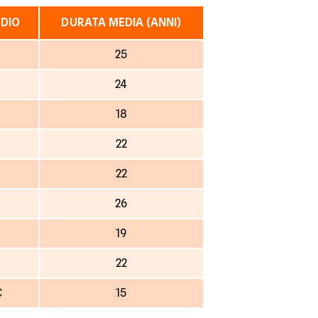
DIO
DURATA MEDIA (ANNI)
€
25
24
18
22
22
26
19
22
€
15