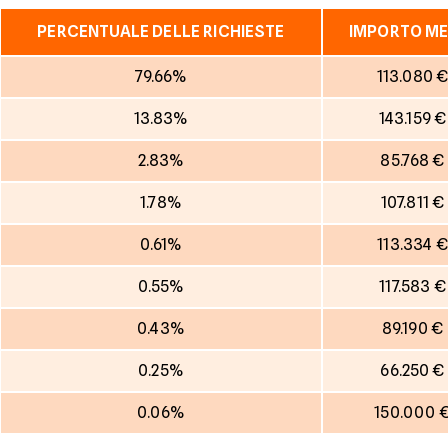
PERCENTUALE DELLE RICHIESTE
IMPORTO ME
79.66%
113.080 
13.83%
143.159 €
2.83%
85.768 €
1.78%
107.811 €
0.61%
113.334 €
0.55%
117.583 €
0.43%
89.190 €
0.25%
66.250 €
0.06%
150.000 