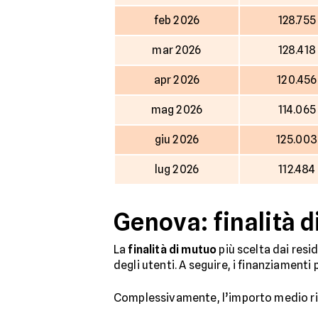
feb 2026
128.755
mar 2026
128.418
apr 2026
120.456
mag 2026
114.065
giu 2026
125.003
lug 2026
112.484
Genova: finalità d
La
finalità di mutuo
più scelta dai resi
degli utenti. A seguire, i finanziamenti p
Complessivamente, l’importo medio ric