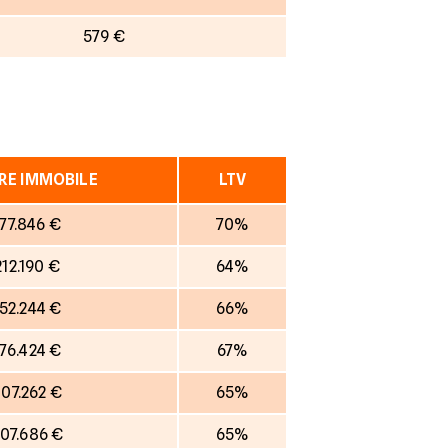
579 €
RE IMMOBILE
LTV
177.846 €
70%
212.190 €
64%
152.244 €
66%
176.424 €
67%
07.262 €
65%
07.686 €
65%