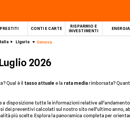
RISPARMIO E
PRESTITI
CONTI E CARTE
ENERGIA
INVESTIMENTI
talia
Liguria
Genova
Luglio 2026
a? Qual è il
tasso attuale
e la
rata media
rimborsata? Quanti
 a disposizione tutte le informazioni relative all'andamento
isi dei preventivi calcolati sul nostro sito nell'ultimo anno, 
alità più scelte. Esplora la panoramica completa per orientare