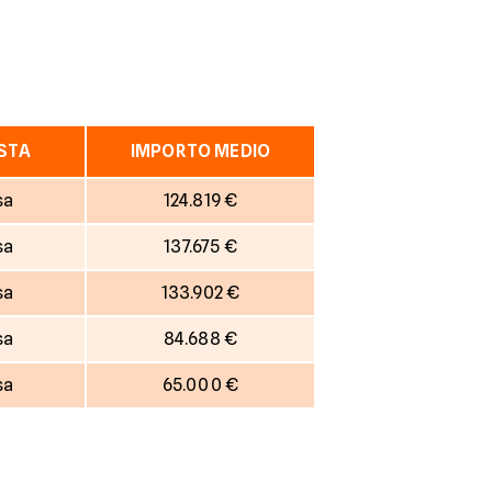
ESTA
IMPORTO MEDIO
sa
124.819 €
sa
137.675 €
sa
133.902 €
sa
84.688 €
sa
65.000 €