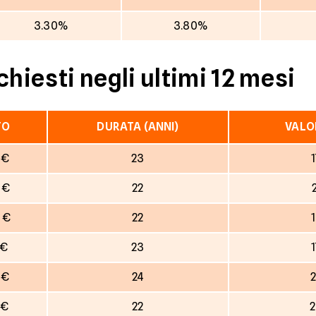
3.30%
3.80%
chiesti negli ultimi 12 mesi
TO
DURATA (ANNI)
VALO
 €
23
 €
22
 €
22
 €
23
 €
24
2
 €
22
2