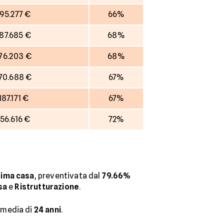
195.277 €
66%
87.685 €
68%
76.203 €
68%
70.688 €
67%
187.171 €
67%
156.616 €
72%
rima casa
, preventivata dal
79.66%
sa
e
Ristrutturazione
.
 media di
24
anni
.