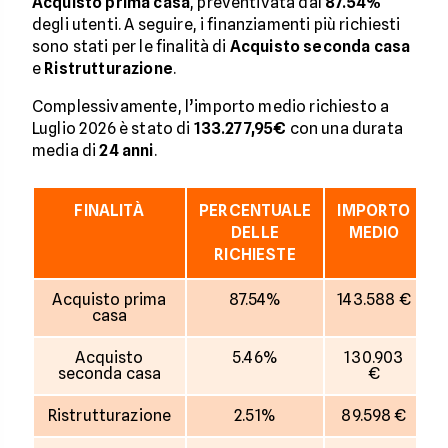
Acquisto prima casa
, preventivata dal
87.54%
degli utenti. A seguire, i finanziamenti più richiesti
sono stati per le finalità di
Acquisto seconda casa
e
Ristrutturazione
.
Complessivamente, l’importo medio richiesto a
Luglio 2026 è stato di
133.277,95€
con una durata
media di
24
anni
.
FINALITÀ
PERCENTUALE
IMPORTO
D
DELLE
MEDIO
RICHIESTE
Acquisto prima
87.54%
143.588 €
casa
Acquisto
5.46%
130.903
seconda casa
€
Ristrutturazione
2.51%
89.598 €