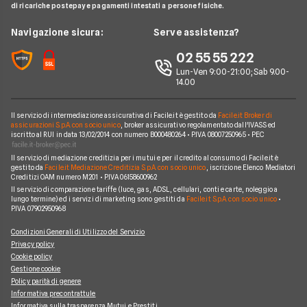
BNL
di ricariche postepay e pagamenti intestati a persone fisiche.
Noleggio Lungo Termine
Notizie Mutui
Assicurazione Mutuo
Mutui INPS/INPDAP
ING
News
Navigazione sicura:
Serve assistenza?
Argomenti in evidenza Mutui
Sostituzione Mutuo
Mutuo Giovani
Poste Italiane
Chi siamo
02 55 55 222
Calcolatore rata mutuo
Mutuo 100 per cento
Credit Agricole
Lun-Ven 9:00-21:00; Sab 9.00-
Perché scegliere Facile.it
14.00
Migliori Mutui Surroga
WeBank
Contatti
CheBanca!
Il servizio di intermediazione assicurativa di Facile.it è gestito da
Facile.it Broker di
Mappa del sito
assicurazioni S.p.A. con socio unico
, broker assicurativo regolamentato dall'IVASS ed
iscritto al RUI in data 13/02/2014 con numero B000480264 • P.IVA 08007250965 • PEC
Credem
Il servizio di mediazione creditizia per i mutui e per il credito al consumo di Facile.it è
Banche e finanziarie
gestito da
Facile.it Mediazione Creditizia S.p.A. con socio unico
, iscrizione Elenco Mediatori
Creditizi OAM numero M201 • P.IVA 06158600962
Il servizio di comparazione tariffe (luce, gas, ADSL, cellulari, conti e carte, noleggio a
lungo termine) ed i servizi di marketing sono gestiti da
Facile.it S.p.A. con socio unico
•
P.IVA 07902950968
Condizioni Generali di Utilizzo del Servizio
Privacy policy
Cookie policy
Gestione cookie
Policy parità di genere
Informativa precontrattule
Informativa sulla trasparenza Mutui e Prestiti