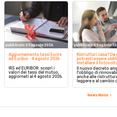
pubblicato il 5 agosto 2026
pubblicato il 5 agosto 2
Aggiornamento tassi Eurirs
Ristrutturi casa? Da 
ed Euribor - 4 agosto 2026
potresti essere obbl
installare il fotovolt
nuova norma che ri
IRS ed EURIBOR: scopri i
Il nuovo decreto amp
milioni di italiani
valori dei tassi del mutuo,
l'obbligo di rinnovabi
aggiornati al 4 agosto 2026.
anche alle ristruttur
leggere e al cambio 
ecco chi è coinvolto
cambia in pratica.
News Mutui