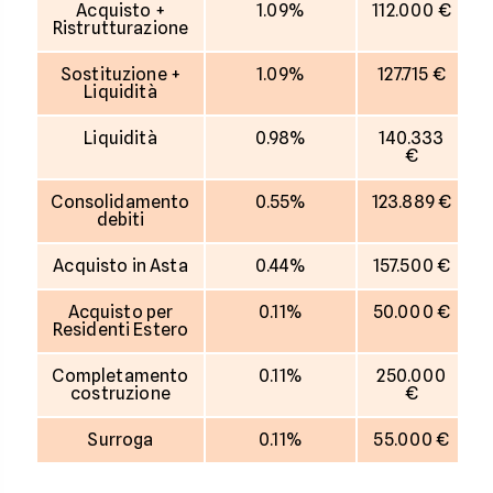
Acquisto +
1.09%
112.000 €
Ristrutturazione
Sostituzione +
1.09%
127.715 €
Liquidità
Liquidità
0.98%
140.333
€
Consolidamento
0.55%
123.889 €
debiti
Acquisto in Asta
0.44%
157.500 €
Acquisto per
0.11%
50.000 €
Residenti Estero
Completamento
0.11%
250.000
costruzione
€
Surroga
0.11%
55.000 €