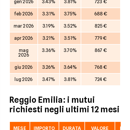
gen 2026
3.43%
3.81%
723 €
feb 2026
3.31%
3.75%
688 €
mar 2026
3.19%
3.52%
825 €
apr 2026
3.21%
3.51%
779 €
mag
3.36%
3.70%
867 €
2026
giu 2026
3.26%
3.64%
768 €
lug 2026
3.47%
3.81%
724 €
Reggio Emilia: i mutui
richiesti negli ultimi 12 mesi
MESE
IMPORTO
DURATA
VALORE
LTV