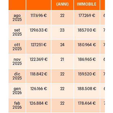
(ANNI)
IMMOBILE
ago
117.696 €
22
177.269 €
66%
2025
set
129.633 €
23
185.700 €
70%
2025
ott
127.251 €
24
180.964 €
70%
2025
nov
122.369 €
21
186.965 €
65%
2025
dic
118.842 €
22
159.520 €
75%
2025
gen
126.166 €
22
188.508 €
67%
2026
feb
126.884 €
22
178.464 €
71%
2026