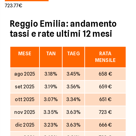
723.77€
Reggio Emilia: andamento
tassi e rate ultimi 12 mesi
MESE
TAN
TAEG
RATA
MENSILE
ago 2025
3.18%
3.45%
658 €
set 2025
3.19%
3.56%
659 €
ott 2025
3.07%
3.34%
651 €
nov 2025
3.35%
3.63%
723 €
dic 2025
3.23%
3.63%
666 €