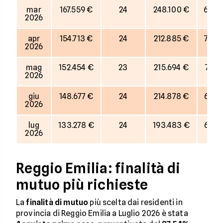
mar
167.559 €
24
248.100 €
68%
2026
apr
154.713 €
24
212.885 €
73%
2026
mag
152.454 €
23
215.694 €
71%
2026
giu
148.677 €
24
214.878 €
69%
2026
lug
133.278 €
24
193.483 €
69%
2026
Reggio Emilia: finalità di
mutuo più richieste
La
finalità di mutuo
più scelta dai residenti in
provincia di Reggio Emilia a Luglio 2026 è stata