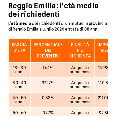
Reggio Emilia: l'età media
dei richiedenti
L'
età media
dei richiedenti di un mutuo in provincia
di Reggio Emilia a Luglio 2026 è stata di
38 anni
.
FASCIA
PERCENTUALE
FINALITÀ
IMPORT
D'ETÀ
DEI
PIÙ
MEDIO
PREVENTIVI
RICHIESTA
18 - 30
1.64%
Acquisto
149.909 
anni
prima casa
30 - 40
97.27%
Acquisto
140.876 
anni
prima casa
40 - 50
0.33%
Acquisto
211.000 
anni
prima casa
50 - 60
0.77%
Acquisto
92.857 €