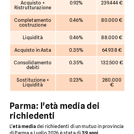
Acquisto +
0.92%
239.444 €
Ristrutturazione
Completamento
0.46%
80.000 €
costruzione
Liquidità
0.46%
88.000 €
Acquisto in Asta
0.35%
64.938 €
Consolidamento
0.35%
132.500 €
debiti
Sostituzione +
0.23%
280.000
Liquidità
€
Parma: l'età media dei
richiedenti
L'
età media
dei richiedenti di un mutuo in provincia
di Parma a Luglio 2026 è stata di
39 anni
.