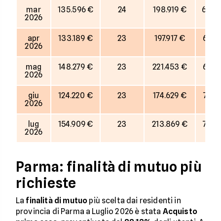
mar
135.596 €
24
198.919 €
68%
2026
apr
133.189 €
23
197.917 €
67%
2026
mag
148.279 €
23
221.453 €
67%
2026
giu
124.220 €
23
174.629 €
71%
2026
lug
154.909 €
23
213.869 €
72%
2026
Parma: finalità di mutuo più
richieste
La
finalità di mutuo
più scelta dai residenti in
provincia di Parma a Luglio 2026 è stata
Acquisto