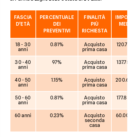
FASCIA
PERCENTUALE
FINALITÀ
IMPORT
D'ETÀ
DEI
PIÙ
MEDIO
PREVENTIVI
RICHIESTA
18 - 30
0.81%
Acquisto
120.714 €
anni
prima casa
30 - 40
97%
Acquisto
137.755 €
anni
prima casa
40 - 50
1.15%
Acquisto
200.617 
anni
prima casa
50 - 60
0.81%
Acquisto
177.857 €
anni
prima casa
60 anni
0.23%
Acquisto
60.000 
seconda
casa