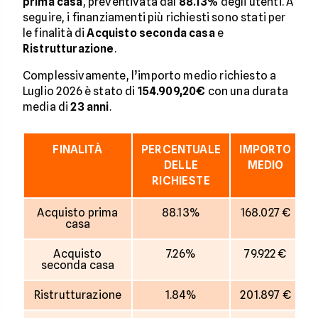
prima casa
, preventivata dal
88.13%
degli utenti. A
seguire, i finanziamenti più richiesti sono stati per
le finalità di
Acquisto seconda casa
e
Ristrutturazione
.
Complessivamente, l’importo medio richiesto a
Luglio 2026 è stato di
154.909,20€
con una durata
media di
23
anni
.
FINALITÀ
PERCENTUALE
IMPORTO
D
DELLE
MEDIO
RICHIESTE
Acquisto prima
88.13%
168.027 €
casa
Acquisto
7.26%
79.922 €
seconda casa
Ristrutturazione
1.84%
201.897 €