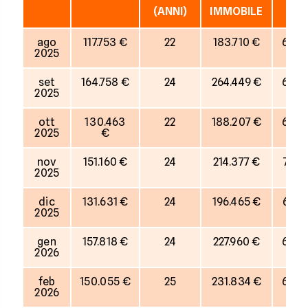
(ANNI)
IMMOBILE
ago
117.753 €
22
183.710 €
64%
2025
set
164.758 €
24
264.449 €
62%
2025
ott
130.463
22
188.207 €
69%
2025
€
nov
151.160 €
24
214.377 €
71%
2025
dic
131.631 €
24
196.465 €
67%
2025
gen
157.818 €
24
227.960 €
69%
2026
feb
150.055 €
25
231.834 €
65%
2026