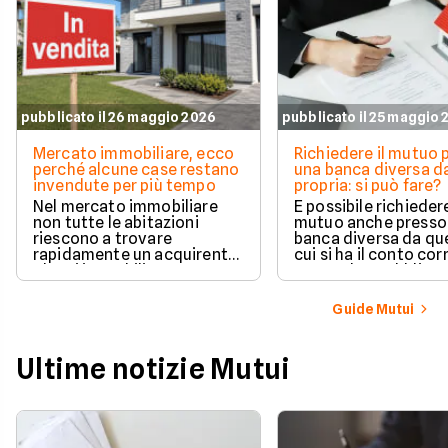
pubblicato il 26 maggio 2026
pubblicato il 25 maggio
Mercato immobiliare, ecco
Richiedere il mutuo 
perché alcune case restano
una banca diversa da
invendute per più tempo
propria: si può fare?
Nel mercato immobiliare
È possibile richieder
non tutte le abitazioni
mutuo anche presso
riescono a trovare
banca diversa da que
rapidamente un acquirente.
cui si ha il conto cor
Alcuni immobili vengono
senza alcun obbligo 
venduti in poche settimane,
trasferire il proprio
mentre altri restano online
rapporto bancario. L
Guide Mutui
per mesi nonostante ribassi
valutazione della ri
di prezzo e numerose visite.
avviene in modo a
e la gestione separa
Ultime notizie Mutui
due rapporti richied
comunque maggior
attenzione operativ