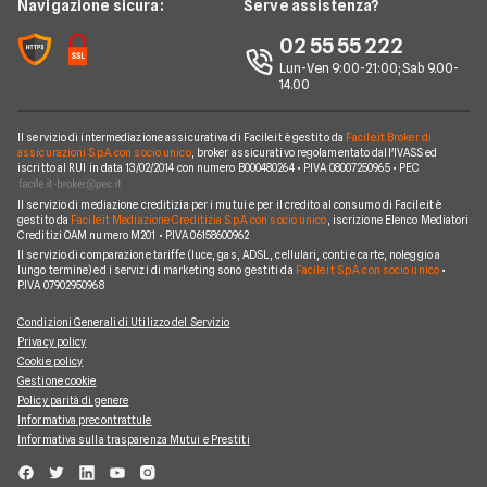
News
Navigazione sicura:
Serve assistenza?
Argomenti in evidenza Mutui
Sostituzione Mutuo
Mutuo Giovani
Poste Italiane
Chi siamo
02 55 55 222
Calcolatore rata mutuo
Mutuo 100 per cento
Credit Agricole
Lun-Ven 9:00-21:00; Sab 9.00-
Perché scegliere Facile.it
14.00
Migliori Mutui Surroga
WeBank
Contatti
CheBanca!
Il servizio di intermediazione assicurativa di Facile.it è gestito da
Facile.it Broker di
Mappa del sito
assicurazioni S.p.A. con socio unico
, broker assicurativo regolamentato dall'IVASS ed
iscritto al RUI in data 13/02/2014 con numero B000480264 • P.IVA 08007250965 • PEC
Credem
Il servizio di mediazione creditizia per i mutui e per il credito al consumo di Facile.it è
Banche e finanziarie
gestito da
Facile.it Mediazione Creditizia S.p.A. con socio unico
, iscrizione Elenco Mediatori
Creditizi OAM numero M201 • P.IVA 06158600962
Il servizio di comparazione tariffe (luce, gas, ADSL, cellulari, conti e carte, noleggio a
lungo termine) ed i servizi di marketing sono gestiti da
Facile.it S.p.A. con socio unico
•
P.IVA 07902950968
Condizioni Generali di Utilizzo del Servizio
Privacy policy
Cookie policy
Gestione cookie
Policy parità di genere
Informativa precontrattule
Informativa sulla trasparenza Mutui e Prestiti