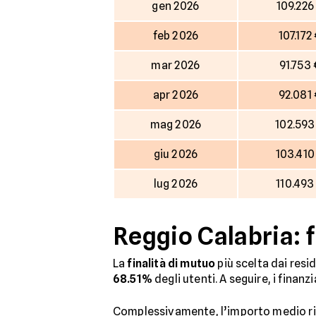
gen 2026
109.226
feb 2026
107.172
mar 2026
91.753
apr 2026
92.081
mag 2026
102.593
giu 2026
103.410
lug 2026
110.493
Reggio Calabria: f
La
finalità di mutuo
più scelta dai resi
68.51%
degli utenti. A seguire, i finanzi
Complessivamente, l’importo medio ric