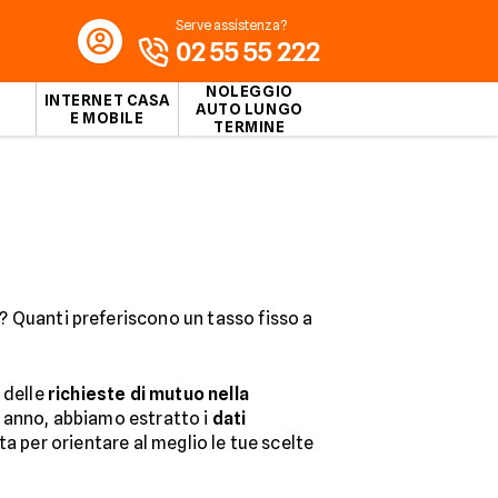
Serve assistenza?
02 55 55 222
NOLEGGIO
INTERNET CASA
AUTO LUNGO
E MOBILE
TERMINE
 Quanti preferiscono un tasso fisso a
 delle
richieste di mutuo nella
mo anno, abbiamo estratto i
dati
a per orientare al meglio le tue scelte