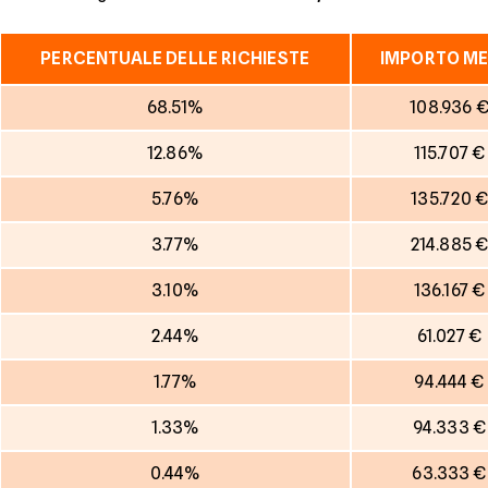
PERCENTUALE DELLE RICHIESTE
IMPORTO ME
68.51%
108.936 
12.86%
115.707 €
5.76%
135.720 
3.77%
214.885 
3.10%
136.167 €
2.44%
61.027 €
1.77%
94.444 €
1.33%
94.333 €
0.44%
63.333 €