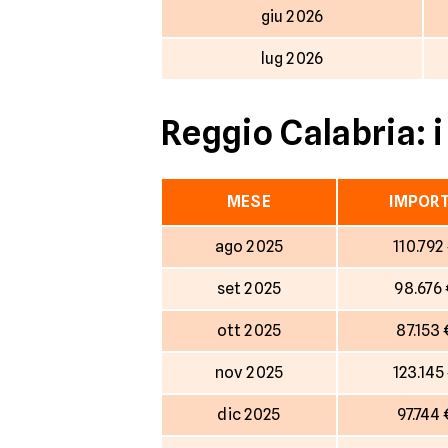
giu 2026
lug 2026
Reggio Calabria: i
MESE
IMPOR
ago 2025
110.792
set 2025
98.676
ott 2025
87.153
nov 2025
123.145
dic 2025
97.744 