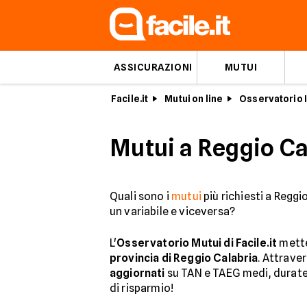
ASSICURAZIONI
MUTUI
Facile.it
Mutui on line
Osservatorio I
Mutui a Reggio Ca
Quali sono i
mutui
più richiesti a Reggi
un variabile e viceversa?
L'
Osservatorio Mutui di Facile.it
mette
provincia di Reggio Calabria
. Attraver
aggiornati
su TAN e TAEG medi, durate p
di risparmio!