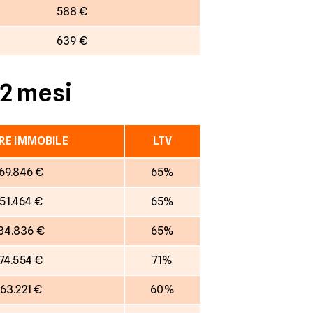
588 €
639 €
12 mesi
RE IMMOBILE
LTV
69.846 €
65%
151.464 €
65%
34.836 €
65%
174.554 €
71%
163.221 €
60%