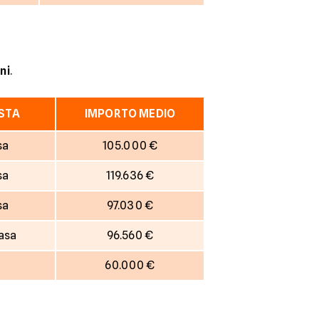
ni
.
ESTA
IMPORTO MEDIO
sa
105.000 €
sa
119.636 €
sa
97.030 €
asa
96.560 €
60.000 €