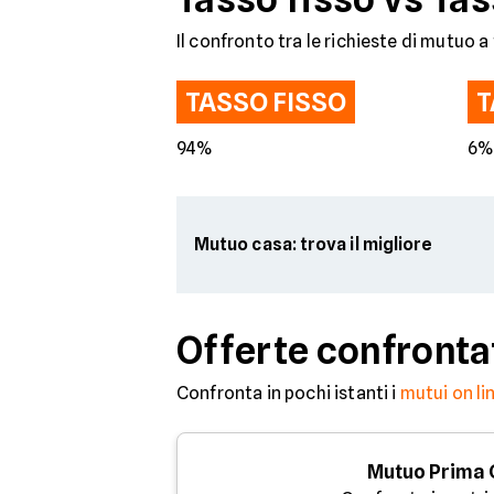
Il confronto tra le richieste di mutuo a 
TASSO FISSO
T
94%
6
Mutuo casa: trova il migliore
Offerte confronta
Confronta in pochi istanti i
mutui on li
Mutuo Prima