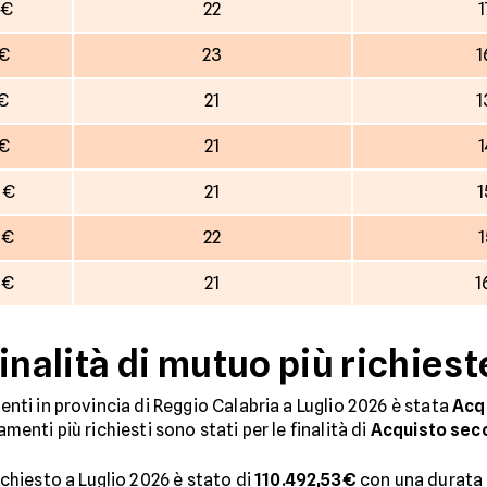
 €
22
1
 €
23
1
 €
21
1
 €
21
1
 €
21
1
 €
22
1
 €
21
1
inalità di mutuo più richiest
denti in provincia di Reggio Calabria a Luglio 2026 è stata
Acq
amenti più richiesti sono stati per le finalità di
Acquisto sec
hiesto a Luglio 2026 è stato di
110.492,53€
con una durata