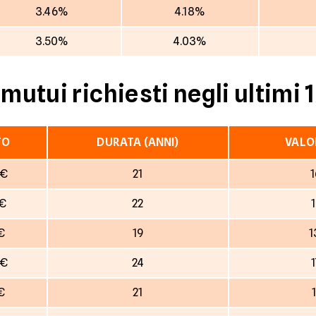
3.46%
4.18%
3.50%
4.03%
 mutui richiesti negli ultimi 
TO
DURATA (ANNI)
VALO
 €
21
1
 €
22
 €
19
1
 €
24
€
21