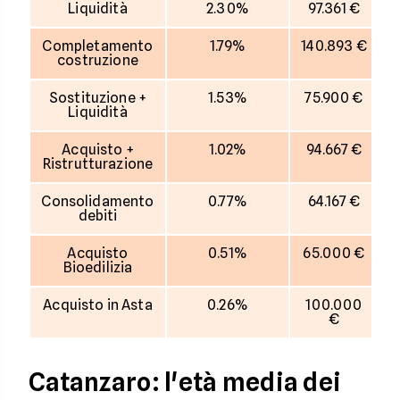
Liquidità
2.30%
97.361 €
Completamento
1.79%
140.893 €
costruzione
Sostituzione +
1.53%
75.900 €
Liquidità
Acquisto +
1.02%
94.667 €
Ristrutturazione
Consolidamento
0.77%
64.167 €
debiti
Acquisto
0.51%
65.000 €
Bioedilizia
Acquisto in Asta
0.26%
100.000
€
Catanzaro: l'età media dei