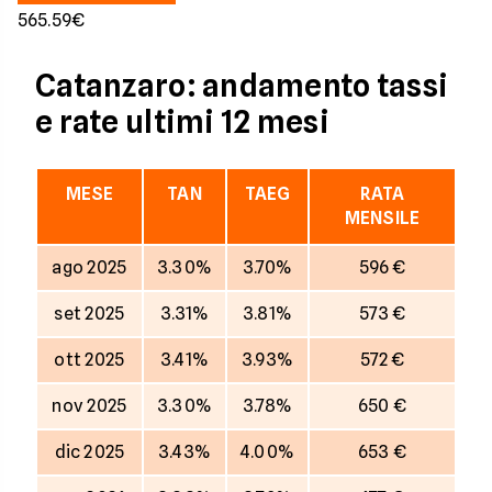
565.59€
Catanzaro: andamento tassi
e rate ultimi 12 mesi
MESE
TAN
TAEG
RATA
MENSILE
ago 2025
3.30%
3.70%
596 €
set 2025
3.31%
3.81%
573 €
ott 2025
3.41%
3.93%
572 €
nov 2025
3.30%
3.78%
650 €
dic 2025
3.43%
4.00%
653 €