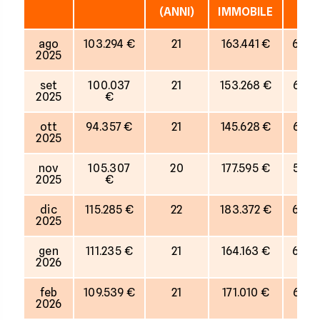
(ANNI)
IMMOBILE
ago
103.294 €
21
163.441 €
63%
2025
set
100.037
21
153.268 €
65%
2025
€
ott
94.357 €
21
145.628 €
65%
2025
nov
105.307
20
177.595 €
59%
2025
€
dic
115.285 €
22
183.372 €
63%
2025
gen
111.235 €
21
164.163 €
68%
2026
feb
109.539 €
21
171.010 €
64%
2026