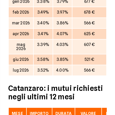
gen 2026
3.38%
3.79%
677 €
feb 2026
3.49%
3.97%
678 €
mar 2026
3.40%
3.86%
566 €
apr 2026
3.41%
4.07%
625 €
mag
3.39%
4.03%
607 €
2026
giu 2026
3.58%
3.85%
521 €
lug 2026
3.52%
4.00%
566 €
Catanzaro: i mutui richiesti
negli ultimi 12 mesi
MESE
IMPORTO
DURATA
VALORE
LTV