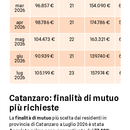
mar
96.857 €
21
154.090 €
63%
2026
apr
98.786 €
21
174.786 €
57%
2026
mag
104.473 €
22
163.321 €
64%
2026
giu
90.939 €
21
139.740 €
65%
2026
lug
105.199 €
23
157.974 €
67%
2026
Catanzaro: finalità di mutuo
più richieste
La
finalità di mutuo
più scelta dai residenti in
provincia di Catanzaro a Luglio 2026 è stata