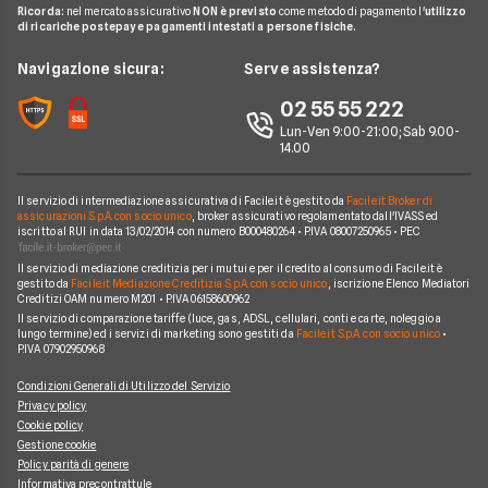
Glossario Mutui
Mutui Asta
Ricorda:
nel mercato assicurativo
NON è previsto
come metodo di pagamento l'
utilizzo
Mutui Agevolati
BNL
di ricariche postepay e pagamenti intestati a persone fisiche.
Noleggio Lungo Termine
Notizie Mutui
Assicurazione Mutuo
Mutui INPS/INPDAP
ING
News
Navigazione sicura:
Serve assistenza?
Argomenti in evidenza Mutui
Sostituzione Mutuo
Mutuo Giovani
Poste Italiane
Chi siamo
02 55 55 222
Calcolatore rata mutuo
Mutuo 100 per cento
Credit Agricole
Lun-Ven 9:00-21:00; Sab 9.00-
Perché scegliere Facile.it
14.00
Migliori Mutui Surroga
WeBank
Contatti
CheBanca!
Il servizio di intermediazione assicurativa di Facile.it è gestito da
Facile.it Broker di
Mappa del sito
assicurazioni S.p.A. con socio unico
, broker assicurativo regolamentato dall'IVASS ed
iscritto al RUI in data 13/02/2014 con numero B000480264 • P.IVA 08007250965 • PEC
Credem
Il servizio di mediazione creditizia per i mutui e per il credito al consumo di Facile.it è
Banche e finanziarie
gestito da
Facile.it Mediazione Creditizia S.p.A. con socio unico
, iscrizione Elenco Mediatori
Creditizi OAM numero M201 • P.IVA 06158600962
Il servizio di comparazione tariffe (luce, gas, ADSL, cellulari, conti e carte, noleggio a
lungo termine) ed i servizi di marketing sono gestiti da
Facile.it S.p.A. con socio unico
•
P.IVA 07902950968
Condizioni Generali di Utilizzo del Servizio
Privacy policy
Cookie policy
Gestione cookie
Policy parità di genere
Informativa precontrattule