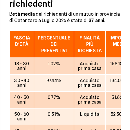
richiedenti
L'
età media
dei richiedenti di un mutuo in provincia
di Catanzaro a Luglio 2026 è stata di
37 anni
.
FASCIA
PERCENTUALE
FINALITÀ
IMPORT
D'ETÀ
DEI
PIÙ
MEDIO
PREVENTIVI
RICHIESTA
18 - 30
1.02%
Acquisto
168.188 
anni
prima casa
30 - 40
97.44%
Acquisto
134.023 
anni
prima casa
40 - 50
0.77%
Acquisto
51.667 €
anni
prima casa
50 - 60
0.51%
Liquidità
52.500 €
anni