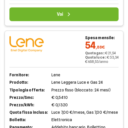
Vai
Spesa mensile:
54
,88€
Quota gas:
:
€ 21,54
Quota luce:
:
€ 33,34
€ 658,53/anno
Fornitore:
Lene
Prodotto:
Lene Leggera Luce e Gas 24
Tipologia offerta:
Prezzo fisso (bloccato: 24 mesi)
Prezzo/Smc:
€ 0,5410
Prezzo/kWh:
€ 0,1320
Quota fissa inclusa:
Luce 7,00 €/mese, Gas 7,00 €/mese
Bolletta:
Elettronica
Pagamento:
Addebito bancario, Bollettino