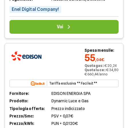
Enel Digital Company!
Vai
Spesa mensile:
55
,04€
Quota gas:
:
€ 20,24
Quota luce:
:
€ 34,80
€ 660,44/anno
Tariffa esclusiva ** Facile.it **
Fornitore:
EDISON ENERGIA SPA
Prodotto:
Dynamic Luce e Gas
Tipologia offerta:
Prezzo indicizzato
Prezzo/Smc:
PSV + 0,07€
Prezzo/kWh:
PUN + 0,0120€