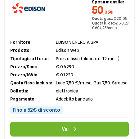
Spesa mensile:
50
,35€
Quota gas:
:
€ 20,08
Quota luce:
:
€ 30,27
€ 604,25/anno
Fornitore:
EDISON ENERGIA SPA
Prodotto:
Edison Web
Tipologia offerta:
Prezzo fisso (bloccato: 12 mesi)
Prezzo/Smc:
€ 0,6290
Prezzo/kWh:
€ 0,1220
Quota fissa inclusa:
Luce 7,50 €/mese, Gas 7,50 €/mese
Bolletta:
elettronica
Pagamento:
Addebito bancario
Fino a 52€ di sconto
Vai