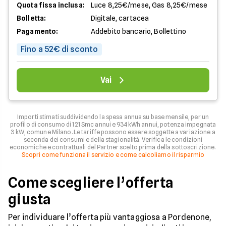
Quota fissa inclusa:
Luce 8,25€/mese, Gas 8,25€/mese
Bolletta:
Digitale, cartacea
Pagamento:
Addebito bancario, Bollettino
Fino a 52€ di sconto
Vai
Importi stimati suddividendo la spesa annua su base mensile, per un
profilo di consumo di 121 Smc annui e 934 kWh annui, potenza impegnata
3 kW, comune Milano. Le tariffe possono essere soggette a variazione a
seconda dei consumi e della stagionalità. Verifica le condizioni
economiche e contrattuali del Partner scelto prima della sottoscrizione.
Scopri come funziona il servizio e come calcoliamo il risparmio
Come scegliere l’offerta
giusta
Per individuare l’offerta più vantaggiosa a Pordenone,