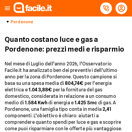
Pordenone
Quanto costano luce e gas a
Pordenone: prezzi medi e risparmio
Nel mese di Luglio dell’anno 2026, l’Osservatorio
Facile.it ha analizzato ben dei preventivi dell'ultimo
anno per la zona di Pordenone. Questo campione si
basa su una spesa media di
804,74€
per l'energia
elettrica e
1.043,88€
per la fornitura del gas
domestico, considerata in relazione a un consumo
medio di
1.584 Kwh
di energia e
1.425 Smc
di gas. A
Pordenone, una famiglia tipo conta in media
2,41
componenti. L’obiettivo è chiaro: aiutarti a
comprendere quanto spendi per luce e gas e scoprire
come puoi risparmiare con le offerte più vantaggiose.