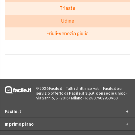
Trieste
Udine
Friuli-venezia giulia
© 2026 Facile.it
Tutti i diritti riservati
Facile.it è un
servizio offerto da
Facile.it S.p.A. con socio unico
•
Via Sannio, 3 - 20137 Milano • P.IVA 07902950968
Facile.it
In primo piano
Assicurazioni