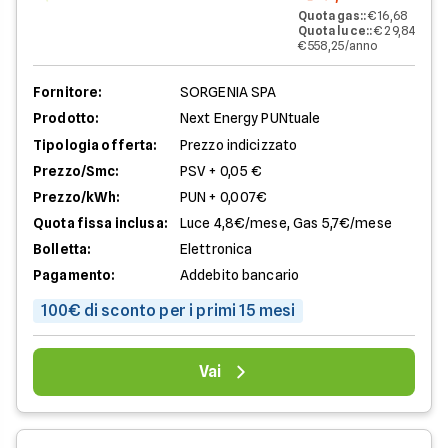
Quota gas:
:
€ 16,68
Quota luce:
:
€ 29,84
€ 558,25/anno
Fornitore:
SORGENIA SPA
Prodotto:
Next Energy PUNtuale
Tipologia offerta:
Prezzo indicizzato
Prezzo/Smc:
PSV + 0,05 €
Prezzo/kWh:
PUN + 0,007€
Quota fissa inclusa:
Luce 4,8€/mese, Gas 5,7€/mese
Bolletta:
Elettronica
Pagamento:
Addebito bancario
100€ di sconto per i primi 15 mesi
Vai