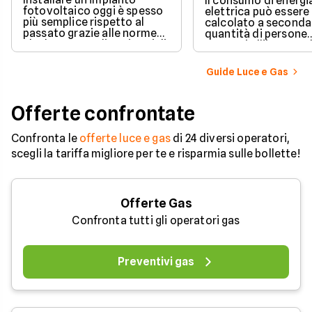
Il consumo di energi
fotovoltaico oggi è spesso
elettrica può essere
più semplice rispetto al
calcolato a seconda
passato grazie alle norme
quantità di persone
che hanno ampliato i casi di
presenti all'interno d
edilizia libera.
determinato edifici
numerosi i fattori c
Guide Luce e Gas
influenzano questo 
occorre tenerli in
considerazione per
Offerte confrontate
effettuare una stim
coerente.
Confronta le
offerte luce e gas
di 24 diversi operatori,
scegli la tariffa migliore per te e risparmia sulle bollette!
Offerte Gas
Confronta tutti gli operatori gas
Preventivi gas