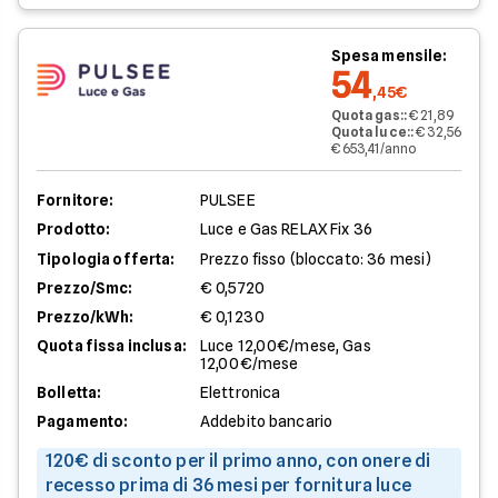
Spesa mensile:
54
,45€
Quota gas:
:
€ 21,89
Quota luce:
:
€ 32,56
€ 653,41/anno
Fornitore:
PULSEE
Prodotto:
Luce e Gas RELAX Fix 36
Tipologia offerta:
Prezzo fisso (bloccato: 36 mesi)
Prezzo/Smc:
€ 0,5720
Prezzo/kWh:
€ 0,1230
Quota fissa inclusa:
Luce 12,00€/mese, Gas
12,00€/mese
Bolletta:
Elettronica
Pagamento:
Addebito bancario
120€ di sconto per il primo anno, con onere di
recesso prima di 36 mesi per fornitura luce