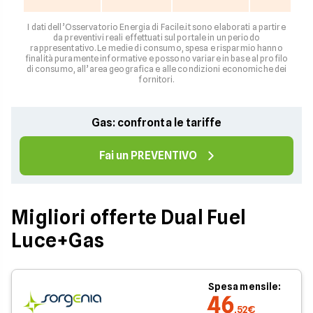
I dati dell’Osservatorio Energia di Facile.it sono elaborati a partire
da preventivi reali effettuati sul portale in un periodo
rappresentativo. Le medie di consumo, spesa e risparmio hanno
finalità puramente informative e possono variare in base al profilo
di consumo, all’area geografica e alle condizioni economiche dei
fornitori.
Gas: confronta le tariffe
Fai un PREVENTIVO
Migliori offerte Dual Fuel
Luce+Gas
Spesa mensile:
46
,52€