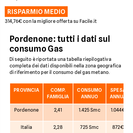
RISPARMIO MEDIO
314,76€ con la migliore offerta su Facile.it
Pordenone: tutti i dati sul
consumo Gas
Di seguito è riportata una tabella riepilogativa
completa dei dati disponibili nella zona geografica
di riferimento per il consumo del gas metano.
PROVINCIA
COMP.
CONSUMO
SPESA
FAMIGLIA
ANNUO
ANNUA
Pordenone
2,41
1.425 Smc
1.044€
Italia
2,28
725 Smc
872€