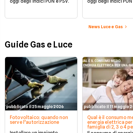
oggi degli indici PUN e PSV.
oggi degli indici PUN
News Luce e Gas
Guide Gas e Luce
pubblicato il 25 maggio 2026
pubblicato il 11 maggio 
Fotovoltaico: quando non
Qual è il consumo me
serve l’autorizzazione
energia elettrica per
famiglia di 2, 3 o 4 
Installare un impianto