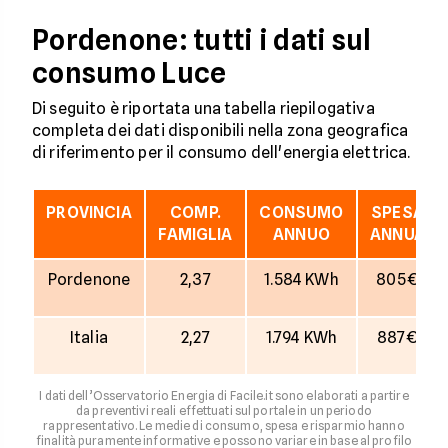
Pordenone: tutti i dati sul
consumo Luce
Di seguito è riportata una tabella riepilogativa
completa dei dati disponibili nella zona geografica
di riferimento per il consumo dell'energia elettrica.
PROVINCIA
COMP.
CONSUMO
SPESA
FAMIGLIA
ANNUO
ANNUA
Pordenone
2,37
1.584 KWh
805€
Italia
2,27
1.794 KWh
887€
I dati dell’Osservatorio Energia di Facile.it sono elaborati a partire
da preventivi reali effettuati sul portale in un periodo
rappresentativo. Le medie di consumo, spesa e risparmio hanno
finalità puramente informative e possono variare in base al profilo