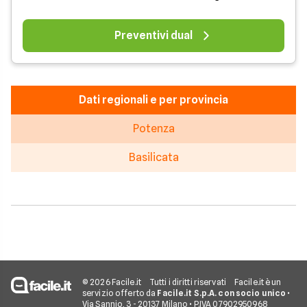
Preventivi dual
Dati regionali e per provincia
Potenza
Basilicata
© 2026 Facile.it
Tutti i diritti riservati
Facile.it è un
servizio offerto da
Facile.it S.p.A. con socio unico
•
Via Sannio, 3 - 20137 Milano • P.IVA 07902950968