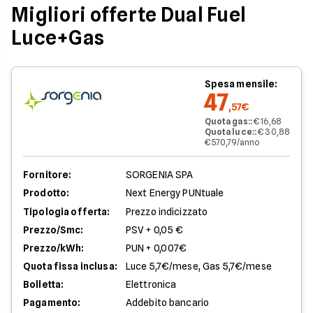
Migliori offerte Dual Fuel
Luce+Gas
Spesa mensile:
47
,57€
Quota gas:
:
€ 16,68
Quota luce:
:
€ 30,88
€ 570,79/anno
Fornitore:
SORGENIA SPA
Prodotto:
Next Energy PUNtuale
Tipologia offerta:
Prezzo indicizzato
Prezzo/Smc:
PSV + 0,05 €
Prezzo/kWh:
PUN + 0,007€
Quota fissa inclusa:
Luce 5,7€/mese, Gas 5,7€/mese
Bolletta:
Elettronica
Pagamento:
Addebito bancario