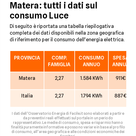
Matera: tutti i dati sul
consumo Luce
Di seguito è riportata una tabella riepilogativa
completa dei dati disponibili nella zona geografica
di riferimento per il consumo dell'energia elettrica.
PROVINCIA
COMP.
CONSUMO
SPESA
FAMIGLIA
ANNUO
ANNUA
Matera
2,27
1.584 KWh
911€
Italia
2,27
1.794 KWh
887€
I dati dell’Osservatorio Energia di Facile.it sono elaborati a partire
da preventivi reali effettuati sul portale in un periodo
rappresentativo. Le medie di consumo, spesa e risparmio hanno
finalità puramente informative e possono variare in base al profilo
di consumo, all’area geografica e alle condizioni economiche dei