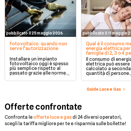
pubblicato il 25 maggio 2026
pubblicato il 11 maggio 
Fotovoltaico: quando non
Qual è il consumo me
serve l’autorizzazione
energia elettrica per
famiglia di 2, 3 o 4 
Installare un impianto
Il consumo di energi
fotovoltaico oggi è spesso
elettrica può essere
più semplice rispetto al
calcolato a seconda
passato grazie alle norme
quantità di persone
che hanno ampliato i casi di
presenti all'interno d
edilizia libera.
determinato edifici
numerosi i fattori c
Guide Luce e Gas
influenzano questo 
occorre tenerli in
considerazione per
Offerte confrontate
effettuare una stim
coerente.
Confronta le
offerte luce e gas
di 24 diversi operatori,
scegli la tariffa migliore per te e risparmia sulle bollette!