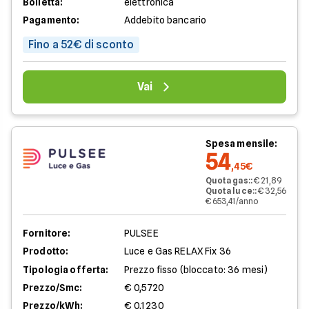
Bolletta:
elettronica
Pagamento:
Addebito bancario
Fino a 52€ di sconto
Vai
Spesa mensile:
54
,45€
Quota gas:
:
€ 21,89
Quota luce:
:
€ 32,56
€ 653,41/anno
Fornitore:
PULSEE
Prodotto:
Luce e Gas RELAX Fix 36
Tipologia offerta:
Prezzo fisso (bloccato: 36 mesi)
Prezzo/Smc:
€ 0,5720
Prezzo/kWh:
€ 0,1230