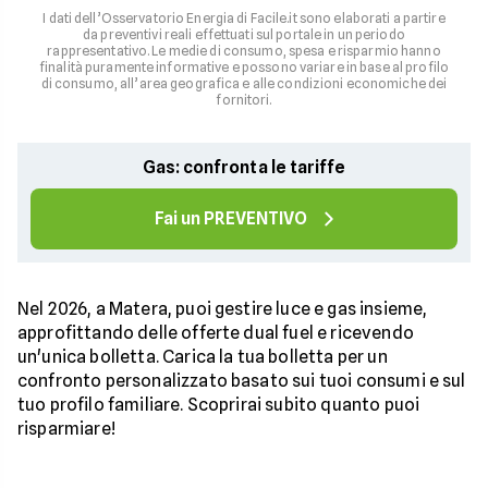
I dati dell’Osservatorio Energia di Facile.it sono elaborati a partire
da preventivi reali effettuati sul portale in un periodo
rappresentativo. Le medie di consumo, spesa e risparmio hanno
finalità puramente informative e possono variare in base al profilo
di consumo, all’area geografica e alle condizioni economiche dei
fornitori.
Gas: confronta le tariffe
Fai un PREVENTIVO
Nel 2026, a Matera, puoi gestire luce e gas insieme,
approfittando delle offerte dual fuel e ricevendo
un'unica bolletta. Carica la tua bolletta per un
confronto personalizzato basato sui tuoi consumi e sul
tuo profilo familiare. Scoprirai subito quanto puoi
risparmiare!