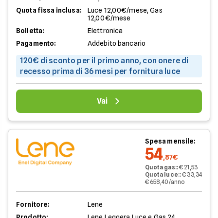
Quota fissa inclusa:
Luce 12,00€/mese, Gas
12,00€/mese
Bolletta:
Elettronica
Pagamento:
Addebito bancario
120€ di sconto per il primo anno, con onere di
recesso prima di 36 mesi per fornitura luce
Vai
Spesa mensile:
54
,87€
Quota gas:
:
€ 21,53
Quota luce:
:
€ 33,34
€ 658,40/anno
Fornitore:
Lene
Prodotto:
Lene Leggera Luce e Gas 24