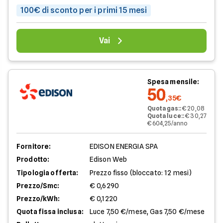
100€ di sconto per i primi 15 mesi
Vai
Spesa mensile:
50
,35€
Quota gas:
:
€ 20,08
Quota luce:
:
€ 30,27
€ 604,25/anno
Fornitore:
EDISON ENERGIA SPA
Prodotto:
Edison Web
Tipologia offerta:
Prezzo fisso (bloccato: 12 mesi)
Prezzo/Smc:
€ 0,6290
Prezzo/kWh:
€ 0,1220
Quota fissa inclusa:
Luce 7,50 €/mese, Gas 7,50 €/mese