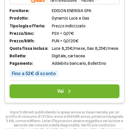
Tariffa esclusiva ** Facile.it **
Fornitore:
EDISON ENERGIA SPA
Prodotto:
Dynamic Luce e Gas
Tipologia offerta:
Prezzo indicizzato
Prezzo/Smc:
PSV + 0,07€
Prezzo/kWh:
PUN + 0,0120€
Quota fissa inclusa:
Luce 8,25€/mese, Gas 8,25€/mese
Bolletta:
Digitale, cartacea
Pagamento:
Addebito bancario, Bollettino
Fino a 52€ di sconto
Vai
Importi stimati suddividendo la spesa annua su base mensile, per un
profilo di consumo di 121 Smc annui e 934 kWh annui, potenza impegnata
3 kW, comune Milano. Le tariffe possono essere soggette a variazione a
seconda dei consumi e della stagionalità. Verifica le condizioni