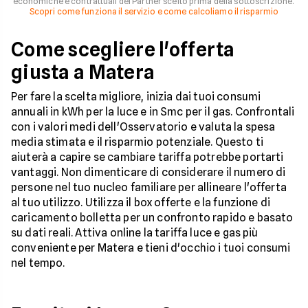
economiche e contrattuali del Partner scelto prima della sottoscrizione.
Scopri come funziona il servizio e come calcoliamo il risparmio
Come scegliere l'offerta
giusta a Matera
Per fare la scelta migliore, inizia dai tuoi consumi
annuali in kWh per la luce e in Smc per il gas. Confrontali
con i valori medi dell'Osservatorio e valuta la spesa
media stimata e il risparmio potenziale. Questo ti
aiuterà a capire se cambiare tariffa potrebbe portarti
vantaggi. Non dimenticare di considerare il numero di
persone nel tuo nucleo familiare per allineare l'offerta
al tuo utilizzo. Utilizza il box offerte e la funzione di
caricamento bolletta per un confronto rapido e basato
su dati reali. Attiva online la tariffa luce e gas più
conveniente per Matera e tieni d'occhio i tuoi consumi
nel tempo.