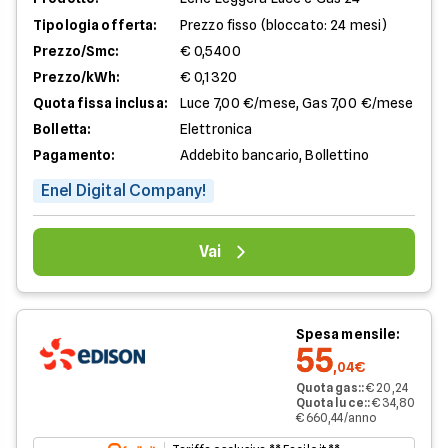
Tipologia offerta:
Prezzo fisso (bloccato: 24 mesi)
Prezzo/Smc:
€ 0,5400
Prezzo/kWh:
€ 0,1320
Quota fissa inclusa:
Luce 7,00 €/mese, Gas 7,00 €/mese
Bolletta:
Elettronica
Pagamento:
Addebito bancario, Bollettino
Enel Digital Company!
Vai
Spesa mensile:
55
,04€
Quota gas:
:
€ 20,24
Quota luce:
:
€ 34,80
€ 660,44/anno