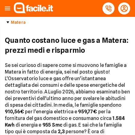
Matera
Quanto costano luce e gas a Matera:
prezzi medi e risparmio
Se sei curioso di sapere come si muovono le famiglie a
Matera in fatto di energia, sei nel posto giusto!
L'Osservatorio luce e gas offre un'istantanea
dettagliata dei consumi e delle spese energetiche del
nostro territorio. A Luglio 2026, abbiamo esaminato ben
dei preventivi dell'ultimo anno per svelare le abitudini
di spesa dei cittadini. In media, le famiglie spendono
910,56€
per l'energia elettrica e
959,77€
per la
fornitura del gas domestico e consumano circa
1.584
Kwh
di energia e
955 Smc
di gas. E sai che la famiglia
tipo qui è composta da
2,3
persone? È ora di