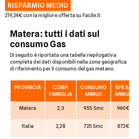
RISPARMIO MEDIO
219,24€ con la migliore offerta su Facile.it
Matera: tutti i dati sul
consumo Gas
Di seguito è riportata una tabella riepilogativa
completa dei dati disponibili nella zona geografica
di riferimento per il consumo del gas metano.
PROVINCIA
COMP.
CONSUMO
SPESA
FAMIGLIA
ANNUO
ANNUA
Matera
2,3
955 Smc
960€
Italia
2,28
725 Smc
872€