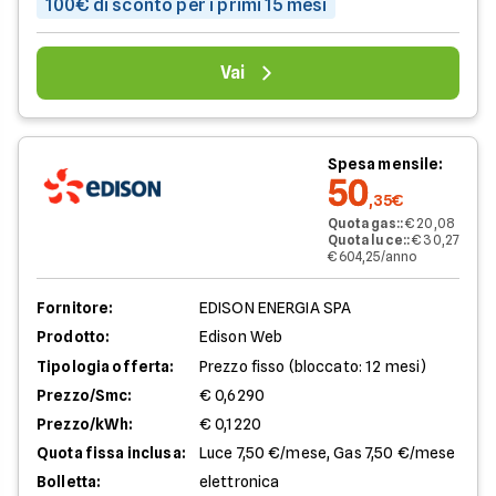
100€ di sconto per i primi 15 mesi
Vai
Spesa mensile:
50
,35€
Quota gas:
:
€ 20,08
Quota luce:
:
€ 30,27
€ 604,25/anno
Fornitore:
EDISON ENERGIA SPA
Prodotto:
Edison Web
Tipologia offerta:
Prezzo fisso (bloccato: 12 mesi)
Prezzo/Smc:
€ 0,6290
Prezzo/kWh:
€ 0,1220
Quota fissa inclusa:
Luce 7,50 €/mese, Gas 7,50 €/mese
Bolletta:
elettronica