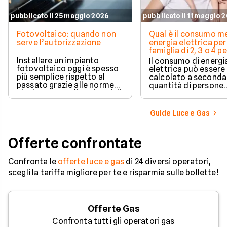
pubblicato il 25 maggio 2026
pubblicato il 11 maggio 
Fotovoltaico: quando non
Qual è il consumo me
serve l’autorizzazione
energia elettrica per
famiglia di 2, 3 o 4 
Installare un impianto
Il consumo di energi
fotovoltaico oggi è spesso
elettrica può essere
più semplice rispetto al
calcolato a seconda
passato grazie alle norme
quantità di persone
che hanno ampliato i casi di
presenti all'interno d
edilizia libera.
determinato edifici
numerosi i fattori c
Guide Luce e Gas
influenzano questo 
occorre tenerli in
considerazione per
Offerte confrontate
effettuare una stim
coerente.
Confronta le
offerte luce e gas
di 24 diversi operatori,
scegli la tariffa migliore per te e risparmia sulle bollette!
Offerte Gas
Confronta tutti gli operatori gas