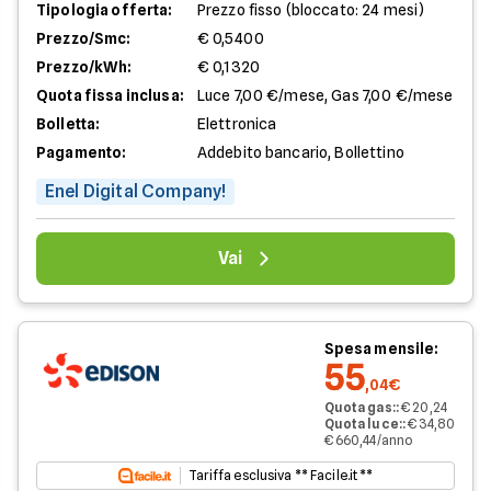
Tipologia offerta:
Prezzo fisso (bloccato: 24 mesi)
Prezzo/Smc:
€ 0,5400
Prezzo/kWh:
€ 0,1320
Quota fissa inclusa:
Luce 7,00 €/mese, Gas 7,00 €/mese
Bolletta:
Elettronica
Pagamento:
Addebito bancario, Bollettino
Enel Digital Company!
Vai
Spesa mensile:
55
,04€
Quota gas:
:
€ 20,24
Quota luce:
:
€ 34,80
€ 660,44/anno
Tariffa esclusiva ** Facile.it **