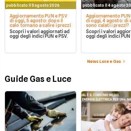
pubblicato il 5 agosto 2026
pubblicato il 4 agosto 2
Aggiornamento PUN e PSV
Aggiornamento PUN 
di oggi, 5 agosto: dopo il
di oggi, 4 agosto: di
calo tornano a salire i prezzi
sono calati i prezzi?
Scopri i valori aggiornati ad
Scopri i valori aggio
oggi degli indici PUN e PSV.
oggi degli indici PUN
News Luce e Gas
Guide Gas e Luce