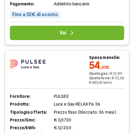
Pagamento:
Addebito bancario
Fino a 52€ di sconto
Vai
Spesa mensile:
54
,45€
Quota gas:
:
€ 21,89
Quota luce:
:
€ 32,56
€ 653,41/anno
Fornitore:
PULSEE
Prodotto:
Luce e Gas RELAX Fix 36
Tipologia offerta:
Prezzo fisso (bloccato: 36 mesi)
Prezzo/Smc:
€ 0,5720
Prezzo/kWh:
€ 0,1230