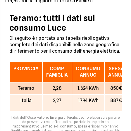
195,6€ con la migliore offerta su Facile.it
Teramo: tutti i dati sul
consumo Luce
Di seguito è riportata una tabella riepilogativa
completa dei dati disponibili nella zona geografica
di riferimento per il consumo dell'energia elettrica.
PROVINCIA
COMP.
CONSUMO
SPESA
FAMIGLIA
ANNUO
ANNUA
Teramo
2,28
1.624 KWh
850€
Italia
2,27
1.794 KWh
887€
I dati dell’Osservatorio Energia di Facile.it sono elaborati a partire
da preventivi reali effettuati sul portale in un periodo
rappresentativo. Le medie di consumo, spesa e risparmio hanno
finalità puramente informative e possono variare in base al profilo