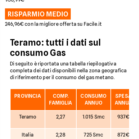
RISPARMIO MEDIO
246,96€ con la migliore offerta su Facile.it
Teramo: tutti i dati sul
consumo Gas
Di seguito è riportata una tabella riepilogativa
completa dei dati disponibili nella zona geografica
di riferimento per il consumo del gas metano.
PROVINCIA
COMP.
CONSUMO
SPESA
FAMIGLIA
ANNUO
ANNUA
Teramo
2,27
1.015 Smc
937€
Italia
2,28
725 Smc
872€