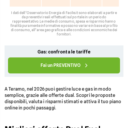
I dati dell’Osservatorio Energia di Facile.it sono elaborati a partire
da preventivi reali effettuati sul portale in un periodo
rappresentativo. Le medie di consumo, spesa e risparmio hanno
finalità puramente informative e possono variare in base al profilo
di consumo, all’area geografica e alle condizioni economiche dei
fornitori.
Gas: confronta le tariffe
Fai un PREVENTIVO
A Teramo, nel 2026 puoi gestire luce e gas in modo
semplice, grazie alle offerte dual. Scopri le proposte
disponibili, valuta i risparmi stimati e attiva il tuo piano
online in pochi passaggi.