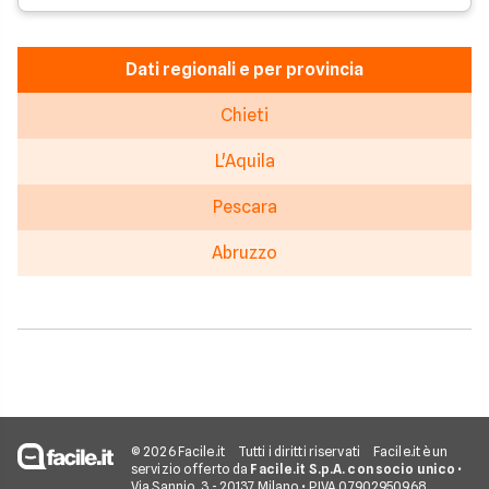
Dati regionali e per provincia
Chieti
L'Aquila
Pescara
Abruzzo
© 2026 Facile.it
Tutti i diritti riservati
Facile.it è un
servizio offerto da
Facile.it S.p.A. con socio unico
•
Via Sannio, 3 - 20137 Milano • P.IVA 07902950968