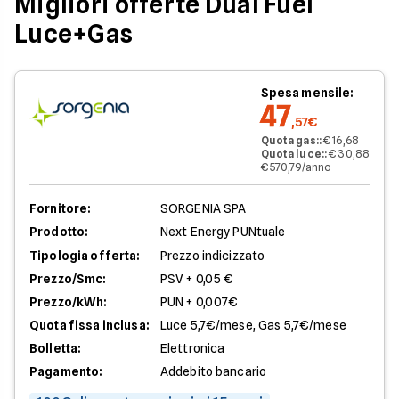
Migliori offerte Dual Fuel
Luce+Gas
Spesa mensile:
47
,57€
Quota gas:
:
€ 16,68
Quota luce:
:
€ 30,88
€ 570,79/anno
Fornitore:
SORGENIA SPA
Prodotto:
Next Energy PUNtuale
Tipologia offerta:
Prezzo indicizzato
Prezzo/Smc:
PSV + 0,05 €
Prezzo/kWh:
PUN + 0,007€
Quota fissa inclusa:
Luce 5,7€/mese, Gas 5,7€/mese
Bolletta:
Elettronica
Pagamento:
Addebito bancario