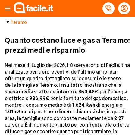
Teramo
Quanto costano luce e gas a Teramo:
prezzi medi e risparmio
Nel mese di Luglio del 2026, l'Osservatorio di Facile.it ha
analizzato ben dei preventivi dell'ultimo anno, per
offrire un quadro dettagliato sui consumi e le spese
delle famiglie a Teramo. I risultati ci mostrano che la
spesa media si attesta intorno a
850,48€
per l'energia
elettrica e
936,99€
per la fornitura del gas domestico,
mentre il consumo medio è di
1.624 Kwh
di energia e
1.015 Smc
di gas. E non dimentichiamoci che, in questa
area, le famiglie sono composte mediamente da
2,27
persone. È il momento giusto per confrontare le offerte
di luce e gas e scoprire quanto puoi risparmiare, in