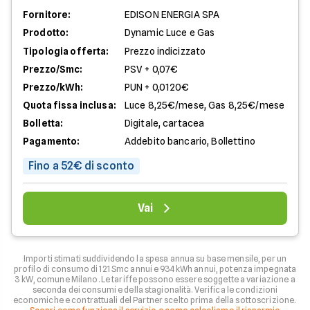
Fornitore:
EDISON ENERGIA SPA
Prodotto:
Dynamic Luce e Gas
Tipologia offerta:
Prezzo indicizzato
Prezzo/Smc:
PSV + 0,07€
Prezzo/kWh:
PUN + 0,0120€
Quota fissa inclusa:
Luce 8,25€/mese, Gas 8,25€/mese
Bolletta:
Digitale, cartacea
Pagamento:
Addebito bancario, Bollettino
Fino a 52€ di sconto
Vai
Importi stimati suddividendo la spesa annua su base mensile, per un
profilo di consumo di 121 Smc annui e 934 kWh annui, potenza impegnata
3 kW, comune Milano. Le tariffe possono essere soggette a variazione a
seconda dei consumi e della stagionalità. Verifica le condizioni
economiche e contrattuali del Partner scelto prima della sottoscrizione.