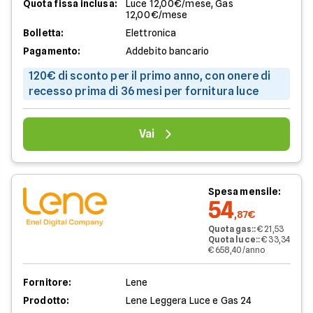
Quota fissa inclusa:
Luce 12,00€/mese, Gas
12,00€/mese
Bolletta:
Elettronica
Pagamento:
Addebito bancario
120€ di sconto per il primo anno, con onere di
recesso prima di 36 mesi per fornitura luce
Vai
Spesa mensile:
54
,87€
Quota gas:
:
€ 21,53
Quota luce:
:
€ 33,34
€ 658,40/anno
Fornitore:
Lene
Prodotto:
Lene Leggera Luce e Gas 24