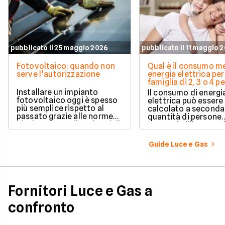
pubblicato il 25 maggio 2026
pubblicato il 11 maggio 
Fotovoltaico: quando non
Qual è il consumo me
serve l’autorizzazione
energia elettrica per
famiglia di 2, 3 o 4 
Installare un impianto
Il consumo di energi
fotovoltaico oggi è spesso
elettrica può essere
più semplice rispetto al
calcolato a seconda
passato grazie alle norme
quantità di persone
che hanno ampliato i casi di
presenti all'interno d
edilizia libera.
determinato edifici
numerosi i fattori c
Guide Luce e Gas
influenzano questo 
occorre tenerli in
considerazione per
effettuare una stim
coerente.
Fornitori Luce e Gas a
confronto