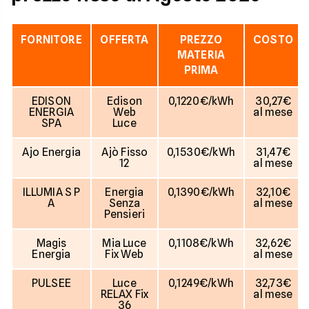
FORNITORE
OFFERTA
PREZZO
COSTO
MATERIA
PRIMA
EDISON
Edison
0,1220€/kWh
30,27€
ENERGIA
Web
al mese
SPA
Luce
Ajo Energia
Ajò Fisso
0,1530€/kWh
31,47€
12
al mese
ILLUMIA S P
Energia
0,1390€/kWh
32,10€
A
Senza
al mese
Pensieri
Magis
Mia Luce
0,1108€/kWh
32,62€
Energia
Fix Web
al mese
PULSEE
Luce
0,1249€/kWh
32,73€
RELAX Fix
al mese
36