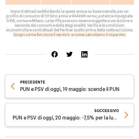
Importi stimati suddividendo la spesa annua su base mensile, per un
profilo di consumo di 121 Smc annui e 934 kWh annui, potenza impegnata
3 kW, comune Milano. Le tariffe possono essere soggette a variazione a
seconda dei consumi e della stagionalità. Verifica le condizioni
economiche e contrattuali del Partner scelto prima della sottoscrizione.
Scopri come funziona il servizio e come calcoliamo il risparmio
PRECEDENTE
PUN e PSV di oggi, 19 maggio: scende il PUN
SUCCESSIVO
PUN e PSV di oggi, 20 maggio: -7,5% per la luce ma sale il PSV