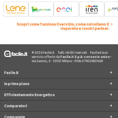
Scopri come funziona il servizio, come calcoliamo il
risparmio e i nostri partner.
© 2026 Facile.it
Tutti i diritti riservati
Facile.it è un
servizio offerto da
Facile.it S.p.A. con socio unico
•
Via Sannio, 3 - 20137 Milano • P.IVA 07902950968
Facile.it
In primo piano
Assicurazioni
Efficientamento Energetico
Prestiti
Facile Energia
Mutui
Comparatori
Offerte Luce e Gas
Impianto fotovoltaico
Internet Casa
Offerte Energia Elettrica
Compagnie
Caldaia a condensazione