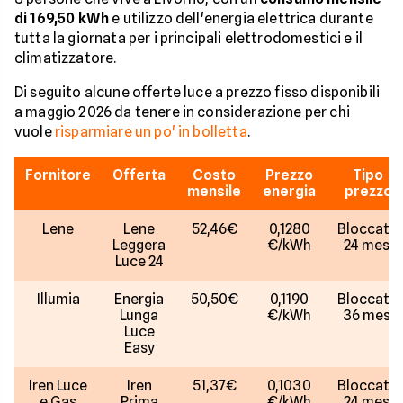
di 169,50 kWh
e utilizzo dell'energia elettrica durante
tutta la giornata per i principali elettrodomestici e il
climatizzatore.
Di seguito alcune offerte luce a prezzo fisso disponibili
a maggio 2026 da tenere in considerazione per chi
vuole
risparmiare un po' in bolletta
.
Fornitore
Offerta
Costo
Prezzo
Tipo
mensile
energia
prezzo
Lene
Lene
52,46€
0,1280
Bloccato
Leggera
€/kWh
24 mesi
Luce 24
Illumia
Energia
50,50€
0,1190
Bloccato
Lunga
€/kWh
36 mesi
Luce
Easy
Iren Luce
Iren
51,37€
0,1030
Bloccato
e Gas
Prima
€/kWh
24 mesi