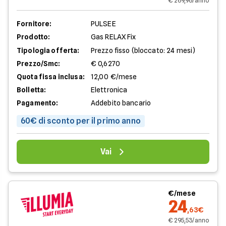
€ 269,96/anno
Fornitore:
PULSEE
Prodotto:
Gas RELAX Fix
Tipologia offerta:
Prezzo fisso (bloccato: 24 mesi)
Prezzo/Smc:
€ 0,6270
Quota fissa inclusa:
12,00 €/mese
Bolletta:
Elettronica
Pagamento:
Addebito bancario
60€ di sconto per il primo anno
Vai
€/mese
24
,63€
€ 295,53/anno