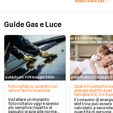
News Luce e Gas
Guide Gas e Luce
pubblicato il 25 maggio 2026
pubblicato il 11 maggio 
Fotovoltaico: quando non
Qual è il consumo me
serve l’autorizzazione
energia elettrica per
famiglia di 2, 3 o 4 
Installare un impianto
Il consumo di energi
fotovoltaico oggi è spesso
elettrica può essere
più semplice rispetto al
calcolato a seconda
passato grazie alle norme
quantità di persone