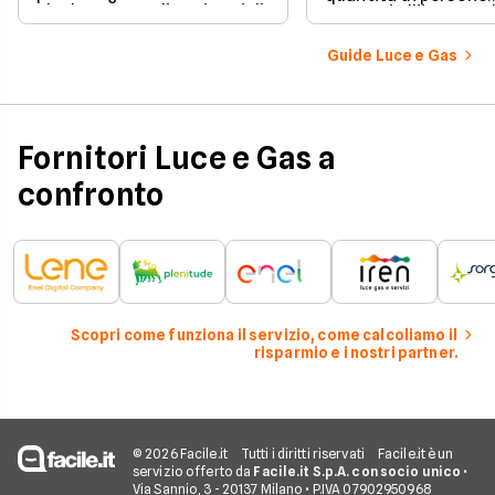
che hanno ampliato i casi di
presenti all'interno d
edilizia libera.
determinato edifici
numerosi i fattori c
Guide Luce e Gas
influenzano questo 
occorre tenerli in
considerazione per
effettuare una stim
coerente.
Fornitori Luce e Gas a
confronto
Scopri come funziona il servizio, come calcoliamo il
risparmio e i nostri partner.
© 2026 Facile.it
Tutti i diritti riservati
Facile.it è un
servizio offerto da
Facile.it S.p.A. con socio unico
•
Via Sannio, 3 - 20137 Milano • P.IVA 07902950968