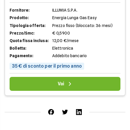
Fornitore:
ILLUMIA S.P.A.
Prodotto:
Energia Lunga Gas Easy
Tipologia offerta:
Prezzo fisso (bloccato: 36 mesi)
Prezzo/Smc:
€ 0,5900
Quota fissa inclusa:
12,00 €/mese
Bolletta:
Elettronica
Pagamento:
Addebito bancario
35 € di sconto per il primo anno
Vai