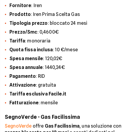
Fornitore
: Iren
Prodotto
: Iren Prima Scelta Gas
Tipologia prezzo
: bloccato 24 mesi
Prezzo/Smc
: 0,4600€
Tariffa
: monoraria
Quota
fissa
inclusa
: 10 €/mese
Spesa
mensile
: 120,02€
Spesa annuale
: 1440,24€
Pagamento
: RID
Attivazione
: gratuita
Tariffa esclusiva
Facile.it
Fatturazione
: mensile
SegnoVerde - Gas Facilissima
SegnoVerde
offre
Gas Facilissima
, una soluzione con