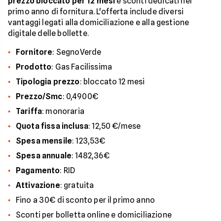
prezzo bloccato per 12 mesi
e sconti dedicati nel
primo anno di fornitura. L'offerta include diversi
vantaggi legati alla domiciliazione e alla gestione
digitale delle bollette.
Fornitore
: SegnoVerde
Prodotto
: Gas Facilissima
Tipologia prezzo
: bloccato 12 mesi
Prezzo/Smc
: 0,4900€
Tariffa
: monoraria
Quota fissa inclusa
: 12,50 €/mese
Spesa mensile
: 123,53€
Spesa annuale
: 1482,36€
Pagamento
: RID
Attivazione
: gratuita
Fino a 30€ di sconto per il primo anno
Sconti per bolletta online e domiciliazione