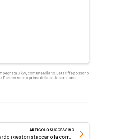
 impegnata 3 kW, comune Milano. Le tariffe possono
el Partner scelto prima della sottoscrizione.
ARTICOLO
SUCCESSIVO
Bollette: dopo quanto ritardo i gestori staccano la corrente?