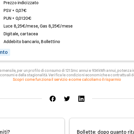
Prezzo indicizzato
PSV + 0,07€
PUN + 0,0120€
Luce 8,25€/mese, Gas 8,25€/mese
Digitale, cartacea
Addebito bancario, Bollettino
onto
e mensile, per un profilo di consumo di 121 Smc annui e 934 kWh annui, potenza
onsumi e della stagionalità. Verifica le condizioni economiche e contrattuali d
Scopri come funziona il servizio e come calcoliamo il risparmio
miti?