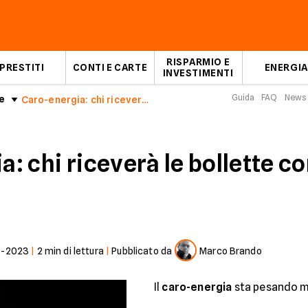
RISPARMIO E
PRESTITI
CONTI E CARTE
ENERGIA
INVESTIMENTI
Guida
FAQ
News
e
Caro-energia: chi riceverà bollette con più rincari?
a: chi riceverà le bollette c
1-2023
|
2
min di lettura
|
Pubblicato da
Marco Brando
Il
caro-energia
sta pesando mol