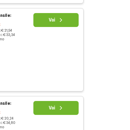
nsile:
Vai
€
:
€ 21,54
:
:
€ 33,34
nno
nsile:
Vai
€
:
€ 20,24
:
:
€ 34,80
nno