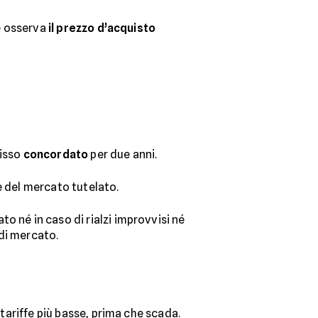
he osserva
il prezzo d’acquisto
fisso
concordato
per due anni.
le del mercato tutelato.
to né in caso di rialzi improvvisi né
di mercato.
tariffe più basse, prima che scada.