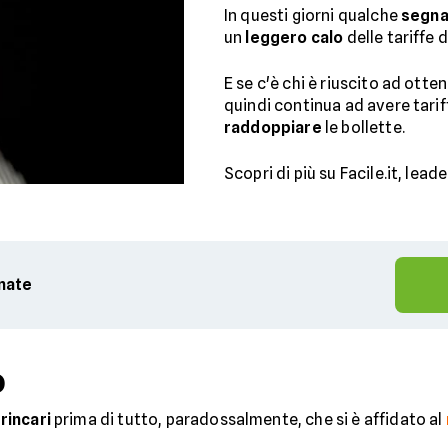
In questi giorni qualche
segna
un
leggero calo
delle tariffe d
E se c'è chi è riuscito ad ott
quindi continua ad avere tariff
raddoppiare
le bollette.
Scopri di più su Facile.it, lead
rnate
o
 rincari
prima di tutto, paradossalmente, che si è affidato al
.