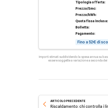
Tipologia offerta:
Prezzo/Smc:
Prezzo/kWh:
Quota fissa inclusa:
Bolletta:
Pagamento:
Fino a 52€ di sc
Importi stimati suddividendo la spesa annua su bas
essere soggette a variazione a seconda dei c
ARTICOLO
PRECEDENTE
Riscaldamento: chi controlla i li