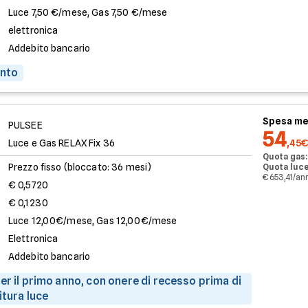
Luce 7,50 €/mese, Gas 7,50 €/mese
elettronica
Addebito bancario
onto
Spesa me
PULSEE
54
Luce e Gas RELAX Fix 36
,45€
Quota gas:
Prezzo fisso (bloccato: 36 mesi)
Quota luce
€ 653,41/an
€ 0,5720
€ 0,1230
Luce 12,00€/mese, Gas 12,00€/mese
Elettronica
Addebito bancario
er il primo anno, con onere di recesso prima di
itura luce