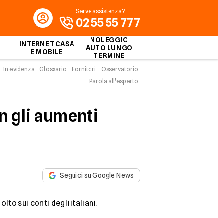
Serve assistenza?
02 55 55 777
NOLEGGIO
INTERNET CASA
AUTO LUNGO
E MOBILE
TERMINE
In evidenza
Glossario
Fornitori
Osservatorio
Parola all'esperto
on gli aumenti
Seguici su Google News
to sui conti degli italiani.