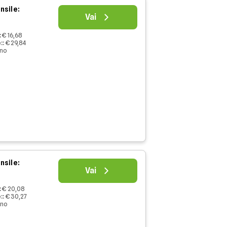
nsile:
Vai
:
€ 16,68
:
:
€ 29,84
nno
nsile:
Vai
:
€ 20,08
:
:
€ 30,27
nno