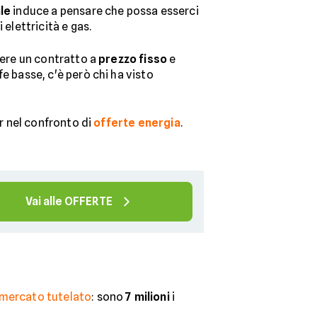
le
induce a pensare che possa esserci
i elettricità e gas.
enere un contratto a
prezzo fisso
e
e basse, c'è però chi ha visto
er nel confronto di
offerte energia
.
Vai alle OFFERTE
mercato tutelato
: sono
7 milioni
i