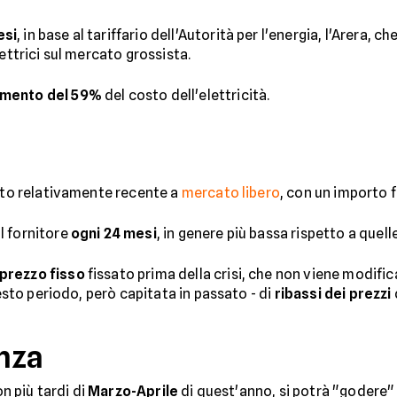
esi
, in base al tariffario dell'Autorità per l'energia, l'Arera, c
ettrici sul mercato grossista.
umento del 59%
del costo dell'elettricità.
atto relativamente recente a
mercato libero
, con un importo 
l fornitore
ogni 24 mesi
, in genere più bassa rispetto a quel
prezzo fisso
fissato prima della crisi, che non viene modifica
uesto periodo, però capitata in passato - di
ribassi dei prezzi
nza
on più tardi di
Marzo-Aprile
di quest'anno, si potrà "godere" 