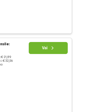
nsile:
Vai
:
€ 21,89
:
:
€ 32,56
no