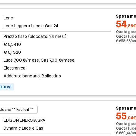
Spesa me
Lene
54
Lene Leggera Luce e Gas 24
,88
Quota gas:
Prezzo fisso (bloccato: 24 mesi)
Quota luce
€ 658,53/a
€ 0,5410
€ 0,1320
Luce 7,00 €/mese, Gas 7,00 €/mese
Elettronica
Addebito bancario, Bollettino
pany!
Spesa me
lusiva ** Facile.it **
55
,04
EDISON ENERGIA SPA
Quota gas:
Dynamic Luce e Gas
Quota luce
€ 660,44/a