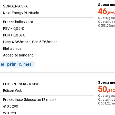
Spesa me
SORGENIA SPA
46
Next Energy PUNtuale
,52€
Quota gas:
Prezzo indicizzato
Quota luce
€ 558,25/a
PSV + 0,05 €
PUN + 0,007€
Luce 4,8€/mese, Gas 5,7€/mese
Elettronica
Addebito bancario
er i primi 15 mesi
Spesa me
EDISON ENERGIA SPA
50
Edison Web
,35€
Quota gas:
Prezzo fisso (bloccato: 12 mesi)
Quota luce
€ 604,25/a
€ 0,6290
€ 0,1220