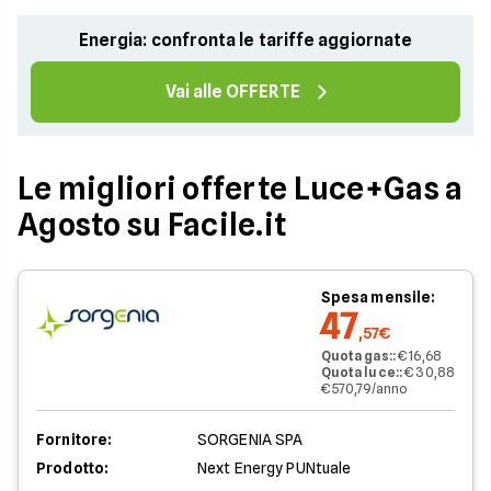
Energia: confronta le tariffe aggiornate
Vai alle OFFERTE
Le migliori offerte Luce+Gas a
Agosto su Facile.it
Spesa mensile:
47
,57€
Quota gas:
:
€ 16,68
Quota luce:
:
€ 30,88
€ 570,79/anno
Fornitore:
SORGENIA SPA
Prodotto:
Next Energy PUNtuale