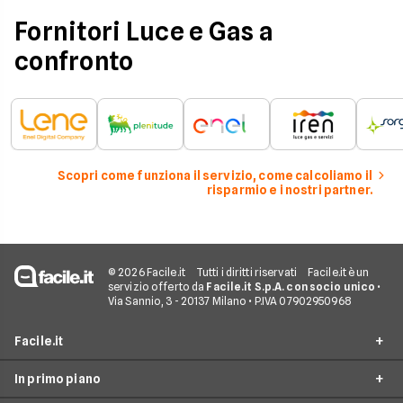
coerente.
Fornitori Luce e Gas a
confronto
Scopri come funziona il servizio, come calcoliamo il
risparmio e i nostri partner.
© 2026 Facile.it
Tutti i diritti riservati
Facile.it è un
servizio offerto da
Facile.it S.p.A. con socio unico
•
Via Sannio, 3 - 20137 Milano • P.IVA 07902950968
Facile.it
In primo piano
Assicurazioni