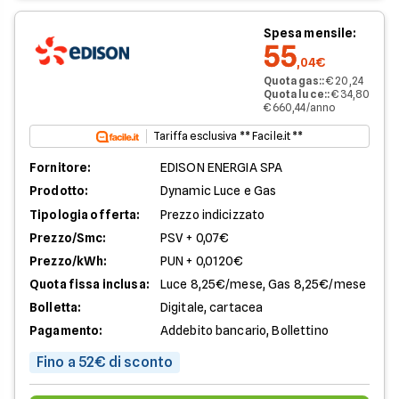
Spesa mensile:
55
,04€
Quota gas:
:
€ 20,24
Quota luce:
:
€ 34,80
€ 660,44/anno
Tariffa esclusiva ** Facile.it **
Fornitore:
EDISON ENERGIA SPA
Prodotto:
Dynamic Luce e Gas
Tipologia offerta:
Prezzo indicizzato
Prezzo/Smc:
PSV + 0,07€
Prezzo/kWh:
PUN + 0,0120€
Quota fissa inclusa:
Luce 8,25€/mese, Gas 8,25€/mese
Bolletta:
Digitale, cartacea
Pagamento:
Addebito bancario, Bollettino
Fino a 52€ di sconto