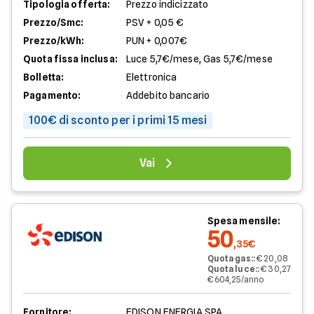
Tipologia offerta:
Prezzo indicizzato
Prezzo/Smc:
PSV + 0,05 €
Prezzo/kWh:
PUN + 0,007€
Quota fissa inclusa:
Luce 5,7€/mese, Gas 5,7€/mese
Bolletta:
Elettronica
Pagamento:
Addebito bancario
100€ di sconto per i primi 15 mesi
Vai
Spesa mensile:
50
,35€
Quota gas:
:
€ 20,08
Quota luce:
:
€ 30,27
€ 604,25/anno
Fornitore:
EDISON ENERGIA SPA