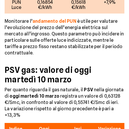
PUN
0,16854
0,15618
+7,9%
Luce
€/kWh
€/kWh
Monitorare l’
andamento del PUN
è utile per valutare
l’evoluzione del prezzo dell’energia elettrica sul
mercato all’ingrosso. Questo parametro può incidere in
particolare sulle offerte luce indicizzate, mentre le
tariffe a prezzo fisso restano stabilizzate per il periodo
contrattuale.
PSV gas: valore di oggi
martedì 10 marzo
Per quanto riguarda il gas naturale, il
PSV
nella giornata
di
oggi martedì 10 marzo
registra un valore di 0,63128
€/Smc, in confronto al valore di 0,55741 €/Smc di ieri.
La variazione rispetto al giorno precedente è pari a
+13,3%
Indice
Oggi
Ieri
Variazione