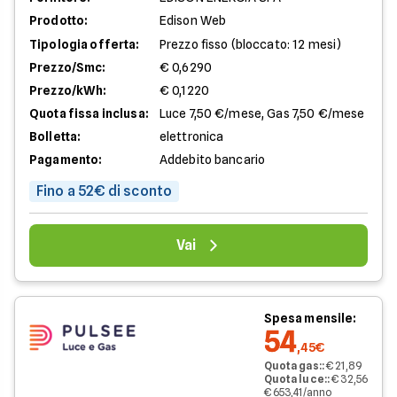
Prodotto:
Edison Web
Tipologia offerta:
Prezzo fisso (bloccato: 12 mesi)
Prezzo/Smc:
€ 0,6290
Prezzo/kWh:
€ 0,1220
Quota fissa inclusa:
Luce 7,50 €/mese, Gas 7,50 €/mese
Bolletta:
elettronica
Pagamento:
Addebito bancario
Fino a 52€ di sconto
Vai
Spesa mensile:
54
,45€
Quota gas:
:
€ 21,89
Quota luce:
:
€ 32,56
€ 653,41/anno