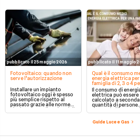
pubblicato il 25 maggio 2026
pubblicato il 11 maggio 
Fotovoltaico: quando non
Qual è il consumo me
serve l’autorizzazione
energia elettrica per
famiglia di 2, 3 o 4 
Installare un impianto
Il consumo di energi
fotovoltaico oggi è spesso
elettrica può essere
più semplice rispetto al
calcolato a seconda
passato grazie alle norme
quantità di persone
che hanno ampliato i casi di
presenti all'interno d
edilizia libera.
determinato edifici
numerosi i fattori c
Guide Luce e Gas
influenzano questo 
occorre tenerli in
considerazione per
effettuare una stim