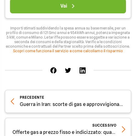
Vai
Importi stimati suddividendo la spesa annua su base mensile, per un
profilo di consumo di 121 Smc annui e 934 kWh annui, potenza impegnata
3 kW, comune Milano. Le tariffe possono essere soggette a variazione a
seconda dei consumi e della stagionalità. Verifica le condizioni
economiche e contrattuali del Partner scelto prima della sottoscrizione.
Scopri come funziona il servizio e come calcoliamo il risparmio
PRECEDENTE
Guerra in Iran: scorte di gas e approvvigionamenti in Europa e la situazione in Italia
SUCCESSIVO
Offerte gas a prezzo fisso e indicizzato: quale scegliere a marzo 2026