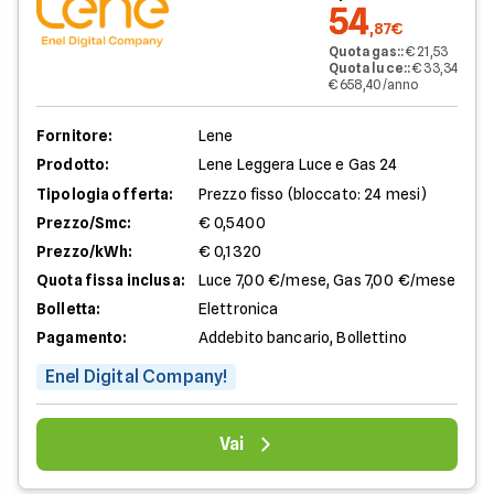
54
,87€
Quota gas:
:
€ 21,53
Quota luce:
:
€ 33,34
€ 658,40/anno
Fornitore:
Lene
Prodotto:
Lene Leggera Luce e Gas 24
Tipologia offerta:
Prezzo fisso (bloccato: 24 mesi)
Prezzo/Smc:
€ 0,5400
Prezzo/kWh:
€ 0,1320
Quota fissa inclusa:
Luce 7,00 €/mese, Gas 7,00 €/mese
Bolletta:
Elettronica
Pagamento:
Addebito bancario, Bollettino
Enel Digital Company!
Vai