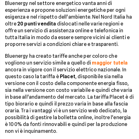
Bluenergy nel settore energetico vanta anni di
esperienza e propone soluzioni energetiche per ogni
esigenza e nel rispetto dell'ambiente. Nel Nord Italia ha
oltre
20 punti vendita
dislocati nelle varie regioni e
offre un servizio di assistenza online e telefonica in
tutta Italia in modo da essere sempre vicini ai clienti e
proporre servizi a condizioni chiare e trasparenti.
Bluenergy ha creato tariffe anche per coloro che
vogliono un servizio simile a quello di
maggior tutela
ancora in vigore con il servizio elettrico nazionale. In
questo caso la tariffa è
Placet
, disponibile sia nella
versione con il costo della componente energia fisso,
sia nella versione con costo variabile e quindi che varia
in base all'andamento del mercato. La tariffa Placet è di
tipo biorario e quindi il prezzo varia in base alla fascia
oraria. Tra i vantaggi vi è un servizio web dedicato, la
possibilità di gestire la bolletta online, inoltre l'energia
è 100% da fonti rinnovabili e quindi per la produzione
non vi è inquinamento.