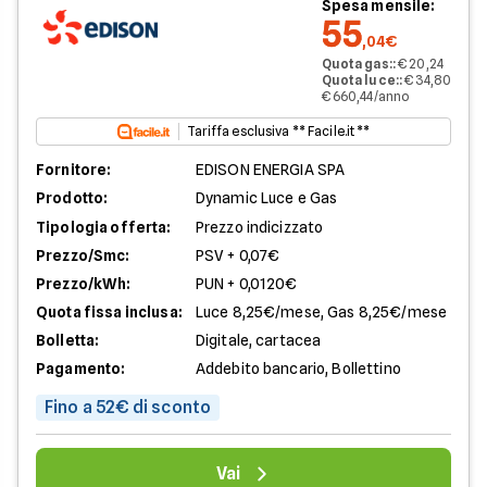
Spesa mensile:
55
,04€
Quota gas:
:
€ 20,24
Quota luce:
:
€ 34,80
€ 660,44/anno
Tariffa esclusiva ** Facile.it **
Fornitore:
EDISON ENERGIA SPA
Prodotto:
Dynamic Luce e Gas
Tipologia offerta:
Prezzo indicizzato
Prezzo/Smc:
PSV + 0,07€
Prezzo/kWh:
PUN + 0,0120€
Quota fissa inclusa:
Luce 8,25€/mese, Gas 8,25€/mese
Bolletta:
Digitale, cartacea
Pagamento:
Addebito bancario, Bollettino
Fino a 52€ di sconto
Vai