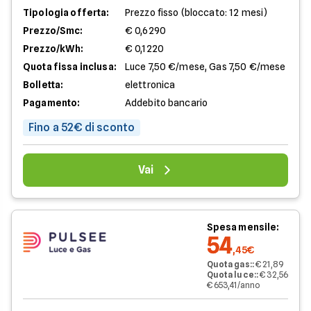
Tipologia offerta:
Prezzo fisso (bloccato: 12 mesi)
Prezzo/Smc:
€ 0,6290
Prezzo/kWh:
€ 0,1220
Quota fissa inclusa:
Luce 7,50 €/mese, Gas 7,50 €/mese
Bolletta:
elettronica
Pagamento:
Addebito bancario
Fino a 52€ di sconto
Vai
Spesa mensile:
54
,45€
Quota gas:
:
€ 21,89
Quota luce:
:
€ 32,56
€ 653,41/anno