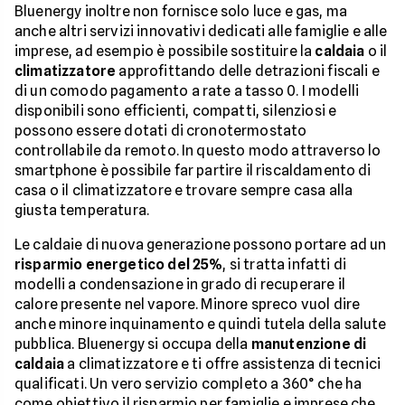
Bluenergy inoltre non fornisce solo luce e gas, ma
anche altri servizi innovativi dedicati alle famiglie e alle
imprese, ad esempio è possibile sostituire la
caldaia
o il
climatizzatore
approfittando delle detrazioni fiscali e
di un comodo pagamento a rate a tasso 0. I modelli
disponibili sono efficienti, compatti, silenziosi e
possono essere dotati di cronotermostato
controllabile da remoto. In questo modo attraverso lo
smartphone è possibile far partire il riscaldamento di
casa o il climatizzatore e trovare sempre casa alla
giusta temperatura.
Le caldaie di nuova generazione possono portare ad un
risparmio energetico del 25%
, si tratta infatti di
modelli a condensazione in grado di recuperare il
calore presente nel vapore. Minore spreco vuol dire
anche minore inquinamento e quindi tutela della salute
pubblica. Bluenergy si occupa della
manutenzione di
caldaia
a climatizzatore e ti offre assistenza di tecnici
qualificati. Un vero servizio completo a 360° che ha
come obiettivo il risparmio per famiglie e imprese che