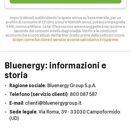
Importi stimati suddividendo la spesa annua su base mensile, per un
profilo di consumo di 121 Smc annui e 934 kWh annui, potenza impegnata
3 kW, comune Milano. Le tariffe possono essere soggette a variazione a
seconda dei consumi e della stagionalità. Verifica le condizioni
economiche e contrattuali del Partner scelto prima della sottoscrizione.
Scopri come funziona il servizio e come calcoliamo il risparmio
Bluenergy: informazioni e
storia
Ragione sociale
: Bluenergy Group S.p.A.
Telefono (servizio clienti)
: 800 087 587
E-mail
: clienti@bluenergygroup.it
Sede legale
: Via Roma, 39 - 33030 Campoformido
(UD)