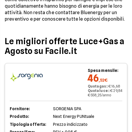
quotidianamente hanno bisogno di energia per le loro
attività. Non resta che contattare Bluenergy per un
preventivo e per conoscere tutte le opzioni disponibili.
Le migliori offerte Luce+Gas a
Agosto su Facile.it
Spesa mensile:
46
,52€
Quota gas:
:
€ 16,68
Quota luce:
:
€ 29,84
€ 558,25/anno
Fornitore:
SORGENIA SPA
Prodotto:
Next Energy PUNtuale
Tipologia offerta:
Prezzo indicizzato