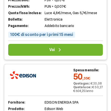
Prezzo/Smc:
PSV + 0,05 €
Prezzo/kWh:
PUN + 0,007€
Quota fissa inclusa:
Luce 4,8€/mese, Gas 5,7€/mese
Bolletta:
Elettronica
Pagamento:
Addebito bancario
100€ di sconto per i primi 15 mesi
Vai
Spesa mensile:
50
,35€
Quota gas:
:
€ 20,08
Quota luce:
:
€ 30,27
€ 604,25/anno
Fornitore:
EDISON ENERGIA SPA
Prodotto:
Edison Web