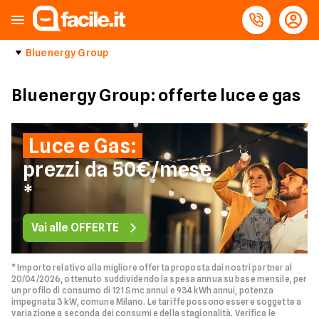
Bluenergy Group
Bluenergy Group: offerte luce e gas
Luce e Gas:
prezzi da 50€/mese
*
Vai alle OFFERTE
* Importo relativo alla migliore offerta proposta dai nostri partner al
20/04/2026, ottenuto suddividendo la spesa annua su base mensile, per
un profilo di consumo di 121 Smc annui e 934 kWh annui, potenza
impegnata 3 kW, comune Milano. Le tariffe possono essere soggette a
variazione a seconda dei consumi e della stagionalità. Verifica le