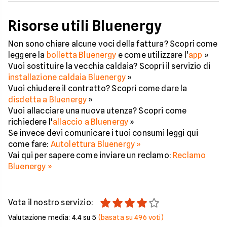
Risorse utili Bluenergy
Non sono chiare alcune voci della fattura? Scopri come
leggere la
bolletta Bluenergy
e come utilizzare l'
app
»
Vuoi sostituire la vecchia caldaia? Scopri il servizio di
installazione caldaia Bluenergy
»
Vuoi chiudere il contratto? Scopri come dare la
disdetta a Bluenergy
»
Vuoi allacciare una nuova utenza? Scopri come
richiedere l'
allaccio a Bluenergy
»
Se invece devi comunicare i tuoi consumi leggi qui
come fare:
Autolettura Bluenergy »
Vai qui per sapere come inviare un reclamo:
Reclamo
Bluenergy »
Vota il nostro servizio:
Valutazione media:
4.4
su 5
(basata su
496
voti)