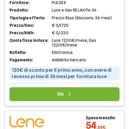
Fornitore:
PULSEE
Prodotto:
Luce e Gas RELAX Fix 36
Tipologia offerta:
Prezzo fisso (bloccato: 36 mesi)
Prezzo/Smc:
€ 0,5720
Prezzo/kWh:
€ 0,1230
Quota fissa inclusa:
Luce 12,00€/mese, Gas
12,00€/mese
Bolletta:
Elettronica
Pagamento:
Addebito bancario
120€ di sconto per il primo anno, con onere di
recesso prima di 36 mesi per fornitura luce
Vai
Spesa mensile:
54
,88€