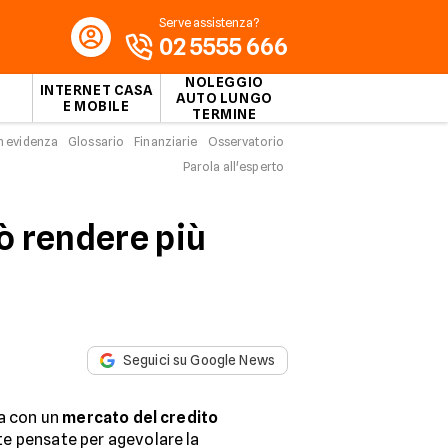
Serve assistenza?
02 5555 666
NOLEGGIO
INTERNET CASA
AUTO LUNGO
E MOBILE
TERMINE
n evidenza
Glossario
Finanziarie
Osservatorio
Parola all'esperto
ò rendere più
Seguici su Google News
ta con un
mercato del credito
e pensate per agevolare la