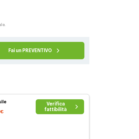
ale.
Fai un PREVENTIVO
ile
Verifica
fattibilità
7€