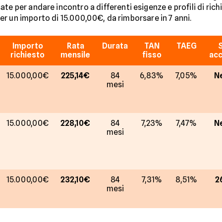
e per andare incontro a differenti esigenze e profili di richi
per un importo di 15.000,00€, da rimborsare in 7 anni.
Importo
Rata
Durata
TAN
TAEG
richiesto
mensile
fisso
acc
15.000,00€
225,14€
84
6,83%
7,05%
N
mesi
15.000,00€
228,10€
84
7,23%
7,47%
N
mesi
15.000,00€
232,10€
84
7,31%
8,51%
2
mesi