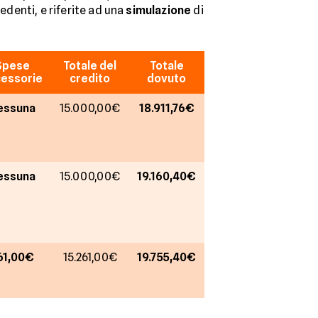
edenti, e riferite ad una
simulazione
di
Spese
Totale del
Totale
essorie
credito
dovuto
essuna
15.000,00€
18.911,76€
essuna
15.000,00€
19.160,40€
61,00€
15.261,00€
19.755,40€