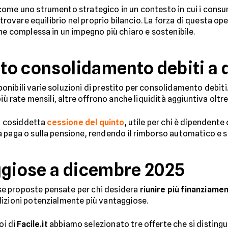
come uno strumento strategico in un contesto in cui i consu
itrovare equilibrio nel proprio bilancio. La forza di questa op
one complessa in un impegno più chiaro e sostenibile.
tito consolidamento debiti a
nibili varie soluzioni di prestito per consolidamento debiti
ù rate mensili, altre offrono anche liquidità aggiuntiva oltre 
la cosiddetta
cessione del quinto
, utile per chi è dipendente
 paga o sulla pensione, rendendo il rimborso automatico e s
ggiose a dicembre 2025
e proposte pensate per chi desidera
riunire più finanziament
dizioni potenzialmente più vantaggiose.
oi di
Facile.it
abbiamo selezionato tre offerte che si disting