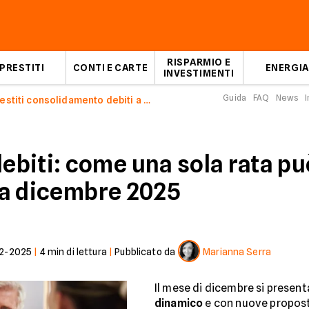
RISPARMIO E
PRESTITI
CONTI E CARTE
ENERGIA
INVESTIMENTI
Guida
FAQ
News
I
Prestiti consolidamento debiti a dicembre 2025
biti: come una sola rata pu
i a dicembre 2025
2-2025
|
4
min di lettura
|
Pubblicato da
Marianna Serra
Il mese di dicembre si presen
dinamico
e con nuove propost