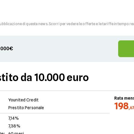
pubblicazione di questa news. Scorri per vedere le offerte e le tariffe in tempo re
00.000€
tito da 10.000 euro
Rata mens
Younited Credit
198
Prestito Personale
,6
7,14%
7,38%
to:
60 mesi