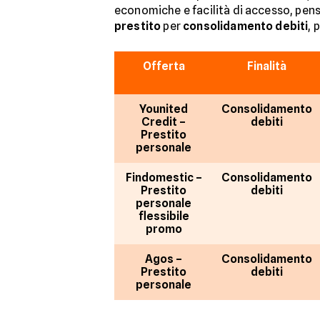
economiche e facilità di accesso, pensat
prestito
per
consolidamento debiti
, 
Offerta
Finalità
Younited
Consolidamento
Credit –
debiti
Prestito
personale
Findomestic –
Consolidamento
Prestito
debiti
personale
flessibile
promo
Agos –
Consolidamento
Prestito
debiti
personale