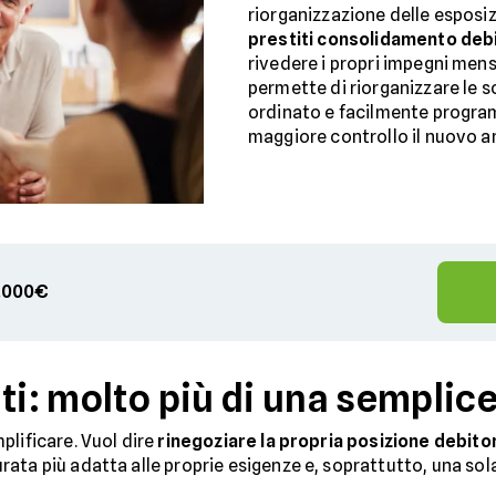
riorganizzazione delle esposizi
prestiti consolidamento debi
rivedere i propri impegni mensi
permette di riorganizzare le s
ordinato e facilmente program
maggiore controllo il nuovo a
00.000€
ti: molto più di una semplice
plificare. Vuol dire
rinegoziare la propria posizione debito
urata più adatta alle proprie esigenze e, soprattutto, una sola