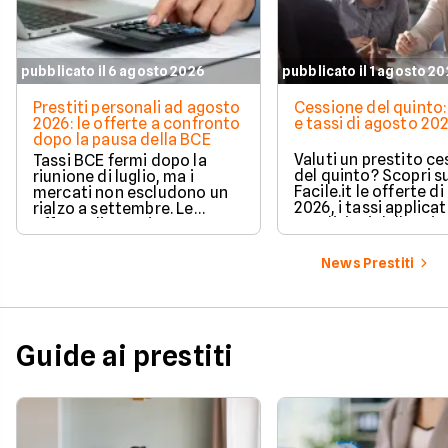
pubblicato il 6 agosto 2026
pubblicato il 1 agosto 2
Prestiti personali ad agosto
Cessione del quinto:
2026: le offerte a confronto
e tassi di agosto 20
dopo la pausa della BCE
Valuti un prestito c
Tassi BCE fermi dopo la
del quinto? Scopri s
riunione di luglio, ma i
Facile.it le offerte d
mercati non escludono un
2026, i tassi applicati
rialzo a settembre. Le
condizioni delle prin
offerte di prestito
soluzioni disponibili.
personale di agosto 2026 su
Facile.it a confronto.
News Prestiti
Guide ai prestiti