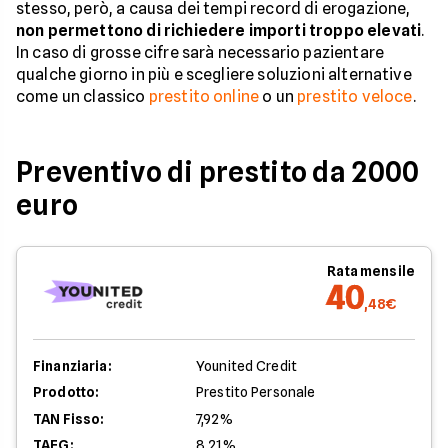
stesso, però, a causa dei tempi record di erogazione,
non permettono di richiedere importi troppo elevati
.
In caso di grosse cifre sarà necessario pazientare
qualche giorno in più e scegliere soluzioni alternative
come un classico
prestito online
o un
prestito veloce
.
Preventivo di prestito da 2000
euro
Rata mensile
40
,48€
Finanziaria:
Younited Credit
Prodotto:
Prestito Personale
TAN Fisso:
7,92%
TAEG:
8,21%