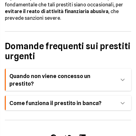
fondamentale che tali prestiti siano occasionali, per
evitare il reato di attività finanziaria abusiva
, che
prevede sanzioni severe.
Domande frequenti sui prestiti
urgenti
Quando non viene concesso un
prestito?
Il rifiuto del prestito può essere causato da
Come funziona il prestito in banca?
segnalazioni al CRIF per ritardi o mancati
pagamenti, oppure per un protesto. Se risulti
Il prestito in banca è una forma di finanziamento
iscritto negli elenchi dei protestati, puoi
che consente di ottenere una somma di denaro da
comunque provare a richiedere soluzioni di
un istituto bancario. Il denaro viene restituito con
finanziamento alternative come la cessione del