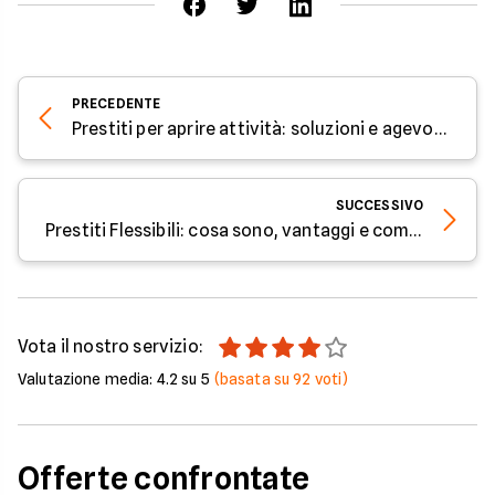
interessi entro un periodo di tempo prestabilito. Il
quinto.
prestito può essere utilizzato per una varietà di
scopi, come l'acquisto di una casa, l'acquisto di
un'auto o l'avvio di un'attività.
PRECEDENTE
Prestiti per aprire attività: soluzioni e agevolazioni per start-up e imprenditori
SUCCESSIVO
Prestiti Flessibili: cosa sono, vantaggi e come ottenerli
Vota il nostro servizio:
Valutazione media:
4.2
su 5
(basata su
92
voti)
Offerte confrontate