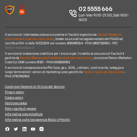
Prestiti INPDAP
BNL
Chi siamo
02 5555 666
Argomenti in evidenza Prestiti
Prestiti Microcredito
Prestiti per giovani
Fineco
Lun-Ven 9:00-21:00; Sab 9.00-
Perché scegliere Facile.it
Calcolo rata prestito
Finanza Agevolata
14.00
Prestiti senza busta paga
ING
Contatti
Factoring
Prestiti per disoccupati
Poste Italiane
Il servizio di intermediazione assicurativa di Facile.it è gestito da
Facile.it Broker di
Mappa del sito
Migliori Prestiti
assicurazioni S.p.A. con socio unico
, broker assicurativo regolamentato dall'IVASS ed
iscritto al RUI in data 13/02/2014 con numero B000480264 • P.IVA 08007250965 • PEC
Banche e finanziarie
Prestito per ristrutturazione
Il servizio di mediazione creditizia per i mutui e per il credito al consumo di Facile.it è
gestito da
Facile.it Mediazione Creditizia S.p.A. con socio unico
, iscrizione Elenco Mediatori
Creditizi OAM numero M201 • P.IVA 06158600962
Il servizio di comparazione tariffe (luce, gas, ADSL, cellulari, conti e carte, noleggio a
lungo termine) ed i servizi di marketing sono gestiti da
Facile.it S.p.A. con socio unico
•
P.IVA 07902950968
Condizioni Generali di Utilizzo del Servizio
Privacy policy
Cookie policy
Gestione cookie
Policy parità di genere
Informativa precontrattule
Informativa sulla trasparenza Mutui e Prestiti