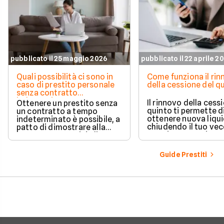
pubblicato il 25 maggio 2026
pubblicato il 22 aprile 2
Quali possibilità ci sono in
Come funziona il ri
caso di prestito personale
della cessione del q
senza contratto
indeterminato
Il rinnovo della cess
Ottenere un prestito senza
quinto ti permette d
un contratto a tempo
ottenere nuova liqui
indeterminato è possibile, a
chiudendo il tuo ve
patto di dimostrare alla
prestito per aprirne 
banca una capacità di
vantaggioso.
rimborso solida e costante.
Scopri quali sono i requisiti
Guide Prestiti
necessari, come le banche
valutano il tuo profilo e
quali strategie puoi
adottare per aumentare le
tue possibilità di successo.