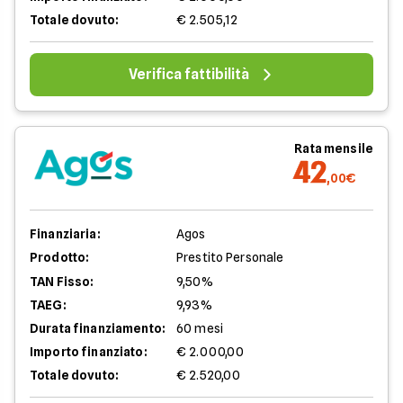
Totale dovuto:
€ 2.505,12
Verifica fattibilità
Rata mensile
42
,00€
Finanziaria:
Agos
Prodotto:
Prestito Personale
TAN Fisso:
9,50%
TAEG:
9,93%
Durata finanziamento:
60 mesi
Importo finanziato:
€ 2.000,00
Totale dovuto:
€ 2.520,00