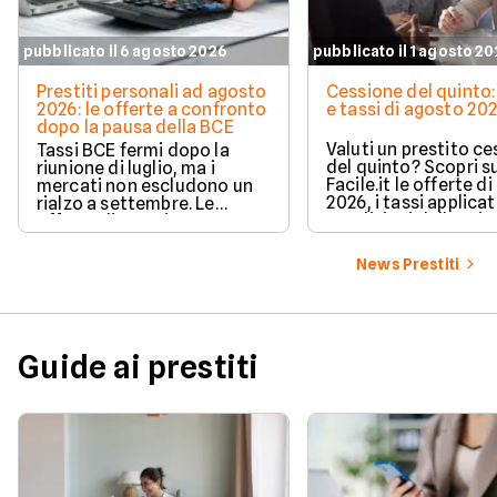
pubblicato il 6 agosto 2026
pubblicato il 1 agosto 2
Prestiti personali ad agosto
Cessione del quinto:
2026: le offerte a confronto
e tassi di agosto 20
dopo la pausa della BCE
Valuti un prestito c
Tassi BCE fermi dopo la
del quinto? Scopri s
riunione di luglio, ma i
Facile.it le offerte d
mercati non escludono un
2026, i tassi applicati
rialzo a settembre. Le
condizioni delle prin
offerte di prestito
soluzioni disponibili.
personale di agosto 2026 su
Facile.it a confronto.
News Prestiti
Guide ai prestiti