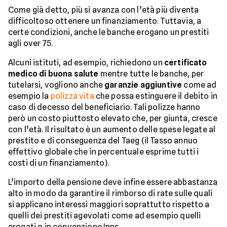
Come già detto, più si avanza con l’età più diventa
difficoltoso ottenere un finanziamento. Tuttavia, a
certe condizioni, anche le banche erogano un prestiti
agli over 75.
Alcuni istituti, ad esempio, richiedono un
certificato
medico di buona salute
mentre tutte le banche, per
tutelarsi, vogliono anche
garanzie aggiuntive
come ad
esempio la
polizza vita
che possa estinguere il debito in
caso di decesso del beneficiario. Tali polizze hanno
però un costo piuttosto elevato che, per giunta, cresce
con l’età. Il risultato è un aumento delle spese legate al
prestito e di conseguenza del Taeg (il Tasso annuo
effettivo globale che in percentuale esprime tutti i
costi di un finanziamento).
L’importo della pensione deve infine essere abbastanza
alto in modo da garantire il rimborso di rate sulle quali
si applicano interessi maggiori soprattutto rispetto a
quelli dei prestiti agevolati come ad esempio quelli
erogati o in convenzione Inps.