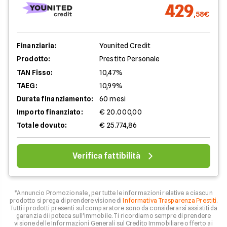
429
,58€
Finanziaria:
Younited Credit
Prodotto:
Prestito Personale
TAN Fisso:
10,47%
TAEG:
10,99%
Durata finanziamento:
60 mesi
Importo finanziato:
€ 20.000,00
Totale dovuto:
€ 25.774,86
Verifica fattibilità
*Annuncio Promozionale , per tutte le informazioni relative a ciascun
prodotto si prega di prendere visione di
Informativa Trasparenza Prestiti
.
Tutti i prodotti presenti sul comparatore sono da considerarsi assistiti da
garanzia di ipoteca sull'immobile. Ti ricordiamo sempre di prendere
visione delle Informazioni Generali sul Credito Immobiliare offerto ai