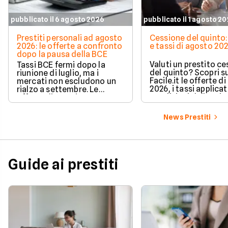
pubblicato il 6 agosto 2026
pubblicato il 1 agosto 2
Prestiti personali ad agosto
Cessione del quinto:
2026: le offerte a confronto
e tassi di agosto 20
dopo la pausa della BCE
Valuti un prestito c
Tassi BCE fermi dopo la
del quinto? Scopri s
riunione di luglio, ma i
Facile.it le offerte d
mercati non escludono un
2026, i tassi applicati
rialzo a settembre. Le
condizioni delle prin
offerte di prestito
soluzioni disponibili.
personale di agosto 2026 su
Facile.it a confronto.
News Prestiti
Guide ai prestiti