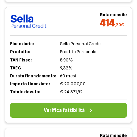
Rata mensile
414
,20€
Finanziaria:
Sella Personal Credit
Prodotto:
Prestito Personale
TAN Fisso:
8,90%
TAEG:
9,32%
Durata finanziamento:
60 mesi
Importo finanziato:
€ 20.000,00
Totale dovuto:
€ 24.871,92
Verifica fattibilità
Rata mensile