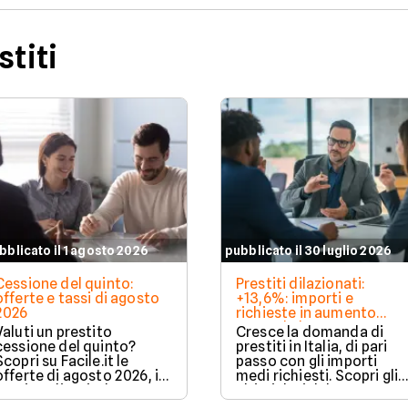
stiti
bblicato il 1 agosto 2026
pubblicato il 30 luglio 2026
Cessione del quinto:
Prestiti dilazionati:
offerte e tassi di agosto
+13,6%: importi e
2026
richieste in aumento
secondo barometro CRIF
Valuti un prestito
Cresce la domanda di
cessione del quinto?
prestiti in Italia, di pari
Scopri su Facile.it le
passo con gli importi
offerte di agosto 2026, i
medi richiesti. Scopri gli
tassi applicati e le
ultimi dati del CRIF su
condizioni delle principali
Facile.it.