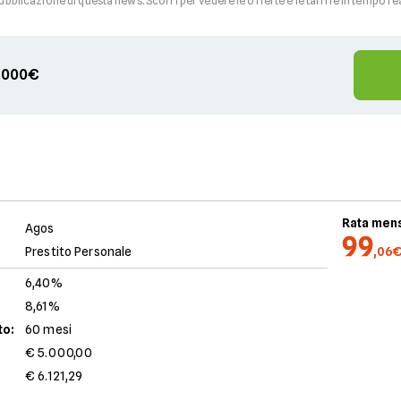
pubblicazione di questa news. Scorri per vedere le offerte e le tariffe in tempo re
00.000€
Rata mens
Agos
99
Prestito Personale
,06
6,40%
8,61%
to:
60 mesi
€ 5.000,00
€ 6.121,29