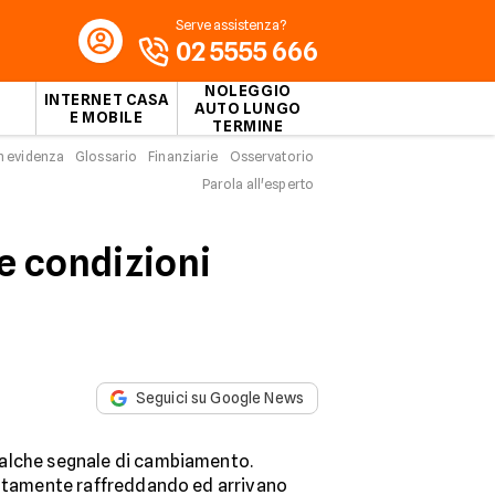
Serve assistenza?
02 5555 666
NOLEGGIO
INTERNET CASA
AUTO LUNGO
E MOBILE
TERMINE
n evidenza
Glossario
Finanziarie
Osservatorio
Parola all'esperto
 e condizioni
Seguici su Google News
alche segnale di cambiamento.
entamente raffreddando ed arrivano