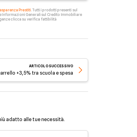
asparenza Prestiti
. Tutti i prodotti presenti sul
le Informazioni Generali sul Credito Immobiliare
genze clicca su verifica fattibilità
ARTICOLO
SUCCESSIVO
 carrello +3,5% tra scuola e spesa
più adatto alle tue necessità.