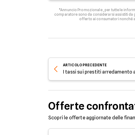
*Annuncio Promozionale , per tutte le informa
comparatore sono da considerarsi assistiti da g
offerto ai consumatori nonché ag
ARTICOLO
PRECEDENTE
I tassi sui prestiti arredamento
Offerte confronta
Scopri le offerte aggiornate delle finan