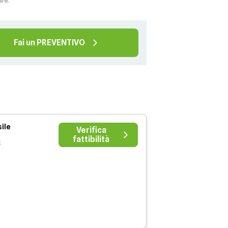
ale.
Fai un PREVENTIVO
ile
Verifica
fattibilità
€