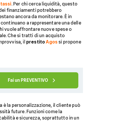
 tassi
. Per chi cerca liquidità, questo
 dei finanziamenti potrebbero
restano ancora da monitorare. È in
continuano a rappresentare una delle
chi vuole affrontare nuove spese o
le. Che si tratti di un acquisto
mprovvisa, il
prestito
Agos
si propone
Fai un PREVENTIVO
za è la personalizzazione, il cliente può
essità future. Funzioni come la
tabilità e sicurezza, soprattutto in un