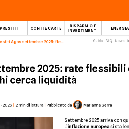
RISPARMIO E
PRESTITI
CONTI E CARTE
ENERGIA
INVESTIMENTI
Guida
FAQ
News
I
Prestiti Agos settembre 2025: flessibilità e vantaggi
ttembre 2025: rate flessibili
i cerca liquidità
9-2025
|
2
min di lettura
|
Pubblicato da
Marianna Serra
Settembre 2025 arriva con qu
L’
inflazione europea
si sta l