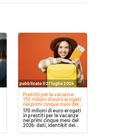
pubblicato il 27 luglio 2026
Prestiti per le vacanze:
170 milioni di euro erogati
nei primi cinque mesi del
2026
170 milioni di euro erogati
in prestiti per le vacanze
nei primi cinque mesi del
2026: dati, identikit dei
richiedenti e le offerte di
prestito viaggi a