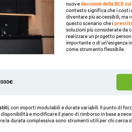
nuove
decisioni della BCE sui
contesto significa che i costi
diventare più accessibili, ma 
questo scenario che i
prestiti
soluzioni più considerate da 
realizzare un progetto persona
importante o di un’esigenza i
come strumento flessibile.
00.000€
titi
, con importi modulabili e durate variabili. Il punto di for
e disponibilità e modificare il piano di rimborso in base a nec
iare la durata complessiva sono strumenti utili per chi cerca s