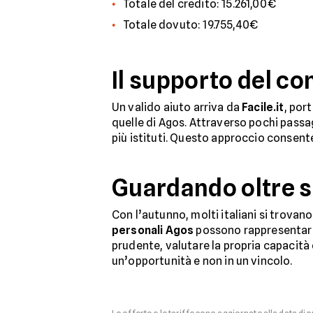
Totale del credito: 15.261,00€
Totale dovuto: 19.755,40€
Il supporto del co
Un valido aiuto arriva da
Facile.it
, por
quelle di Agos. Attraverso pochi passa
più istituti. Questo approccio consent
Guardando oltre 
Con l’autunno, molti italiani si trovano 
personali Agos
possono rappresentare
prudente, valutare la propria capacità 
un’opportunità e non in un vincolo.