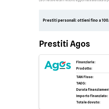
Le offerte e le tariffe sono aggiornate alla data di 
Prestiti personali: ottieni fino a 1
Prestiti Agos
Finanziaria:
Prodotto:
TAN Fisso:
TAEG:
Durata finanziamen
Importo finanziato:
Totale dovuto: