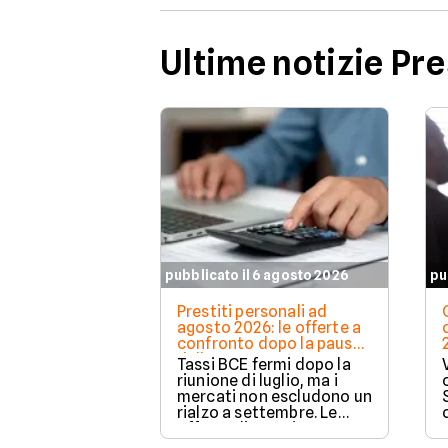
Ultime notizie Pre
pubblicato il 6 agosto 2026
pu
Prestiti personali ad
agosto 2026: le offerte a
confronto dopo la pausa
della BCE
Tassi BCE fermi dopo la
riunione di luglio, ma i
mercati non escludono un
rialzo a settembre. Le
offerte di prestito
personale di agosto 2026