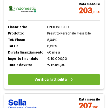
Rata mensile
203
,00€
Finanziaria:
FINDOMESTIC
Prodotto:
Prestito Personale Flessibile
TAN Fisso:
8,04%
TAEG:
8,35%
Durata finanziamento:
60 mesi
Importo finanziato:
€ 10.000,00
Totale dovuto:
€ 12.180,00
Verifica fattibilità
Rata mensile
207
,10€