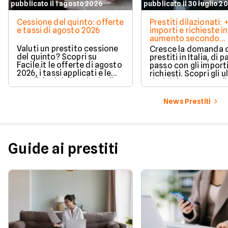
pubblicato il 1 agosto 2026
pubblicato il 30 luglio 2
Cessione del quinto: offerte
Prestiti dilazionati:
e tassi di agosto 2026
importi e richieste in
aumento secondo
barometro CRIF
Valuti un prestito cessione
Cresce la domanda 
del quinto? Scopri su
prestiti in Italia, di pa
Facile.it le offerte di agosto
passo con gli import
2026, i tassi applicati e le
richiesti. Scopri gli u
condizioni delle principali
dati del CRIF su Facile
soluzioni disponibili.
News Prestiti
Guide ai prestiti