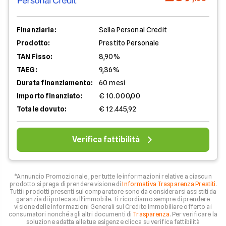
Finanziaria:
Sella Personal Credit
Prodotto:
Prestito Personale
TAN Fisso:
8,90%
TAEG:
9,36%
Durata finanziamento:
60 mesi
Importo finanziato:
€ 10.000,00
Totale dovuto:
€ 12.445,92
Verifica fattibilità
*Annuncio Promozionale , per tutte le informazioni relative a ciascun
prodotto si prega di prendere visione di
Informativa Trasparenza Prestiti
.
Tutti i prodotti presenti sul comparatore sono da considerarsi assistiti da
garanzia di ipoteca sull'immobile. Ti ricordiamo sempre di prendere
visione delle Informazioni Generali sul Credito Immobiliare offerto ai
consumatori nonché agli altri documenti di
Trasparenza
. Per verificare la
soluzione adatta alle tue esigenze clicca su verifica fattibilità