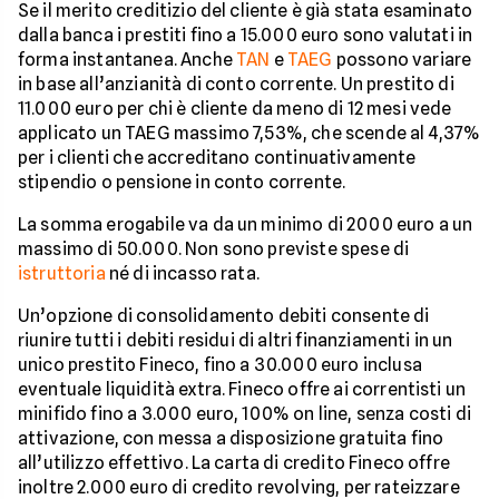
Se il merito creditizio del cliente è già stata esaminato
dalla banca i prestiti fino a 15.000 euro sono valutati in
forma instantanea. Anche
TAN
e
TAEG
possono variare
in base all’anzianità di conto corrente. Un prestito di
11.000 euro per chi è cliente da meno di 12 mesi vede
applicato un TAEG massimo 7,53%, che scende al 4,37%
per i clienti che accreditano continuativamente
stipendio o pensione in conto corrente.
La somma erogabile va da un minimo di 2000 euro a un
massimo di 50.000. Non sono previste spese di
istruttoria
né di incasso rata.
Un’opzione di consolidamento debiti consente di
riunire tutti i debiti residui di altri finanziamenti in un
unico prestito Fineco, fino a 30.000 euro inclusa
eventuale liquidità extra. Fineco offre ai correntisti un
minifido fino a 3.000 euro, 100% on line, senza costi di
attivazione, con messa a disposizione gratuita fino
all’utilizzo effettivo. La carta di credito Fineco offre
inoltre 2.000 euro di credito revolving, per rateizzare