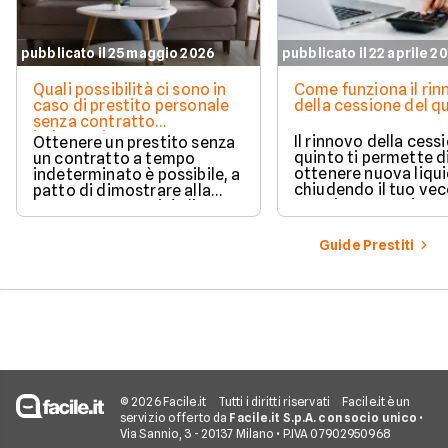
pubblicato il 25 maggio 2026
pubblicato il 22 aprile 2
Quali possibilità ci sono in
Come funziona il ri
caso di prestito personale
della cessione del q
senza contratto
indeterminato
Il rinnovo della cess
Ottenere un prestito senza
quinto ti permette d
un contratto a tempo
ottenere nuova liqui
indeterminato è possibile, a
chiudendo il tuo ve
patto di dimostrare alla
prestito per aprirne 
banca una capacità di
vantaggioso.
rimborso solida e costante.
Scopri quali sono i requisiti
Guide Prestiti
necessari, come le banche
valutano il tuo profilo e
quali strategie puoi
adottare per aumentare le
tue possibilità di successo.
© 2026 Facile.it
Tutti i diritti riservati
Facile.it è un
servizio offerto da
Facile.it S.p.A. con socio unico
•
Via Sannio, 3 - 20137 Milano • P.IVA 07902950968