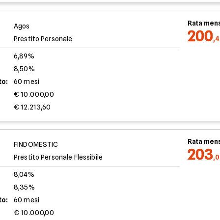
Rata mens
Agos
200
Prestito Personale
,
6,89%
8,50%
to:
60 mesi
€ 10.000,00
€ 12.213,60
Rata mens
FINDOMESTIC
203
Prestito Personale Flessibile
,
8,04%
8,35%
to:
60 mesi
€ 10.000,00