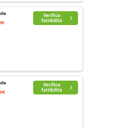
ile
Verifica
fattibilità
41€
ile
Verifica
fattibilità
00€