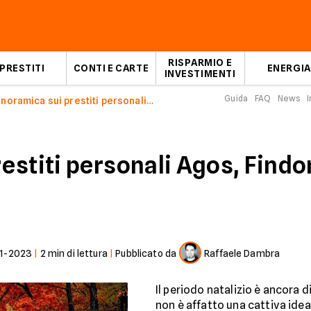
RISPARMIO E
PRESTITI
CONTI E CARTE
ENERGIA
INVESTIMENTI
Guida
FAQ
News
I
Panoramica sui prestiti personali Agos, Findomestic e Cofidis a fine ottobre 2019
estiti personali Agos, Findo
1-2023
|
2
min di lettura
|
Pubblicato da
Raffaele Dambra
Il periodo natalizio è ancora 
non è affatto una cattiva idea 