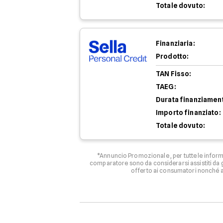
Totale dovuto:
Finanziaria:
Prodotto:
TAN Fisso:
TAEG:
Durata finanziamen
Importo finanziato:
Totale dovuto:
*Annuncio Promozionale , per tutte le informa
comparatore sono da considerarsi assistiti da g
offerto ai consumatori nonché ag