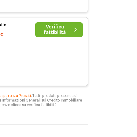
ile
Verifica
fattibilità
0€
asparenza Prestiti
. Tutti i prodotti presenti sul
le Informazioni Generali sul Credito Immobiliare
genze clicca su verifica fattibilità