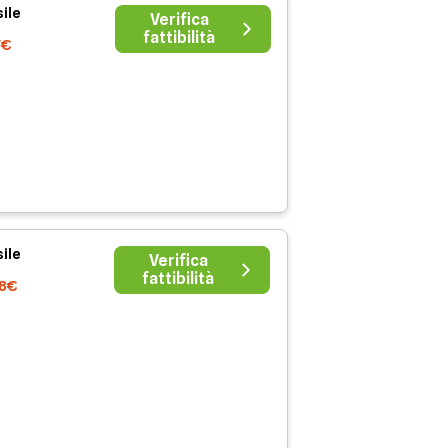
ile
Verifica
fattibilità
7€
ile
Verifica
fattibilità
38€