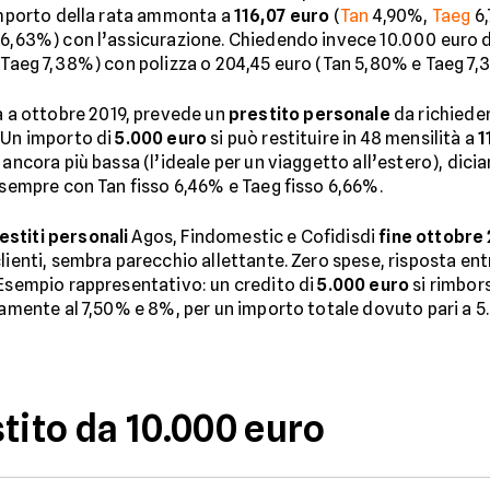
’importo della rata ammonta a
116,07 euro
(
Tan
4,90%,
Taeg
6,
 6,63%) con l’assicurazione. Chiedendo invece 10.000 euro d
, Taeg 7,38%) con polizza o 204,45 euro (Tan 5,80% e Taeg 7,
da a ottobre 2019, prevede un
prestito personale
da richiede
 Un importo di
5.000 euro
si può restituire in 48 mensilità a
1
 ancora più bassa (l’ideale per un viaggetto all’estero), dic
, sempre con Tan fisso 6,46% e Taeg fisso 6,66%.
estiti personali
Agos, Findomestic e Cofidisdi
fine ottobre
lienti, sembra parecchio allettante. Zero spese, risposta entr
 Esempio rappresentativo: un credito di
5.000 euro
si rimbors
vamente al 7,50% e 8%, per un importo totale dovuto pari a 5.8
tito da 10.000 euro