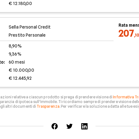
€ 12.180,00
Rata mens
Sella Personal Credit
207
Prestito Personale
,1
8,90%
9,36%
to:
60 mesi
€ 10.000,00
€ 12.445,92
zioni relative a ciascun prodotto si prega di prendere visione di
Informativa Tr
aranzia di ipoteca sull'immobile. Ti ricordiamo sempre di prendere visione del
li altri documenti di
Trasparenza
. Per verificare la soluzione adatta alle tue esi