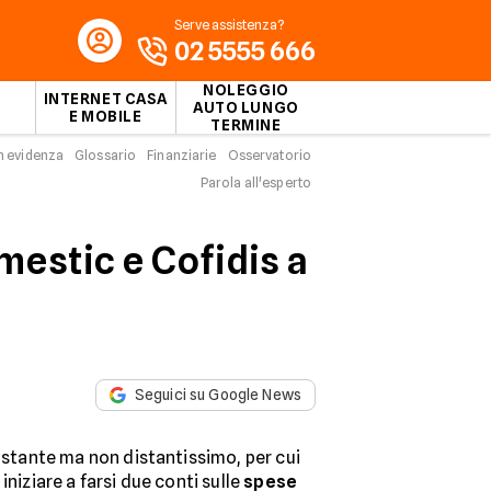
Serve assistenza?
02 5555 666
NOLEGGIO
INTERNET CASA
AUTO LUNGO
E MOBILE
TERMINE
n evidenza
Glossario
Finanziarie
Osservatorio
Parola all'esperto
mestic e Cofidis a
Seguici su Google News
distante ma non distantissimo, per cui
iniziare a farsi due conti sulle
spese