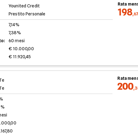
Rata mens
Younited Credit
198
Prestito Personale
,6
7,14%
7,38%
to:
60 mesi
€ 10.000,00
€ 11.920,45
Rata mens
Te
200
Te
,
0%
3%
mesi
0.000,00
.167,80