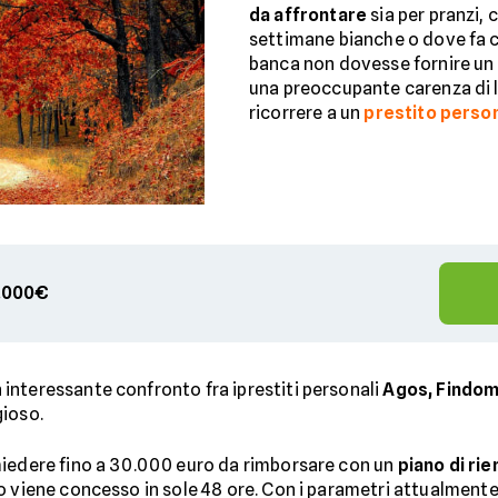
da affrontare
sia per pranzi, 
settimane bianche o dove fa ca
banca non dovesse fornire un
una preoccupante carenza di li
ricorrere a un
prestito perso
00.000€
interessante confronto fra iprestiti personali
Agos, Findom
gioso.
chiedere fino a 30.000 euro da rimborsare con un
piano di rie
o viene concesso in sole 48 ore. Con i parametri attualmente 