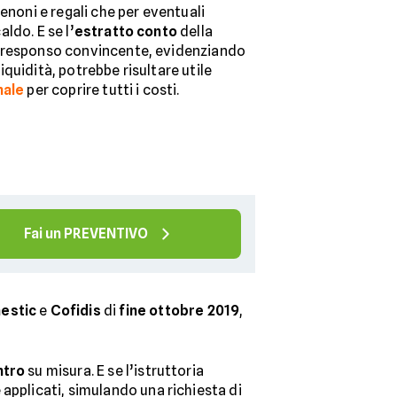
cenoni e regali che per eventuali
ldo. E se l’
estratto conto
della
 responso convincente, evidenziando
quidità, potrebbe risultare utile
nale
per coprire tutti i costi.
Fai un PREVENTIVO
estic
e
Cofidis
di
fine ottobre 2019
,
ntro
su misura. E se l’istruttoria
applicati, simulando una richiesta di