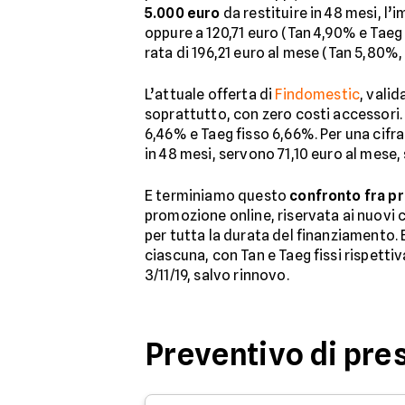
5.000 euro
da restituire in 48 mesi, l
oppure a 120,71 euro (Tan 4,90% e Taeg
rata di 196,21 euro al mese (Tan 5,80%
L’attuale offerta di
Findomestic
, vali
soprattutto, con zero costi accessori.
6,46% e Taeg fisso 6,66%. Per una cifra
in 48 mesi, servono 71,10 euro al mese
E terminiamo questo
confronto fra pr
promozione online, riservata ai nuovi c
per tutta la durata del finanziamento.
ciascuna, con Tan e Taeg fissi rispetti
3/11/19, salvo rinnovo.
Preventivo di pres