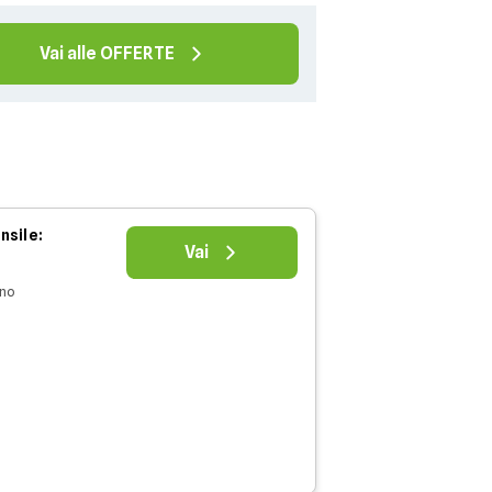
Vai alle OFFERTE
nsile:
Vai
nno