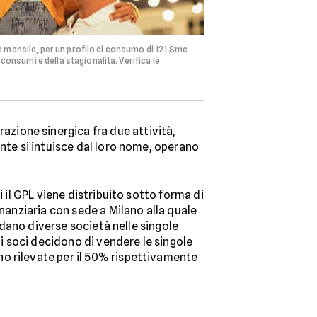
e mensile, per un profilo di consumo di 121 Smc
nsumi e della stagionalità. Verifica le
razione sinergica fra due attività,
nte si intuisce dal loro nome, operano
 il GPL viene distribuito sotto forma di
inanziaria con sede a Milano alla quale
ondano diverse società nelle singole
 i soci decidono di vendere le singole
o rilevate per il 50% rispettivamente