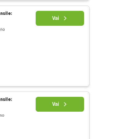
nsile:
Vai
nno
nsile:
Vai
nno