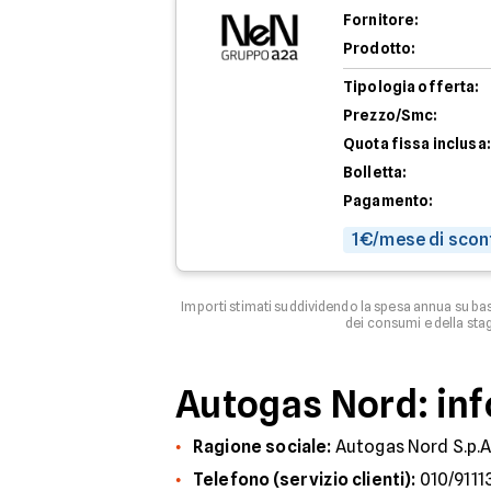
Fornitore:
Prodotto:
Tipologia offerta:
Prezzo/Smc:
Quota fissa inclusa:
Bolletta:
Pagamento:
1€/mese di scon
Importi stimati suddividendo la spesa annua su ba
dei consumi e della stag
Autogas Nord: inf
Ragione sociale:
Autogas Nord S.p.A
Telefono (servizio clienti):
010/9111