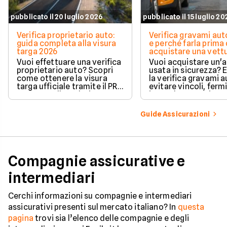
pubblicato il 20 luglio 2026
pubblicato il 15 luglio 2
Verifica proprietario auto:
Verifica gravami au
guida completa alla visura
e perché farla prima 
targa 2026
acquistare una vett
Vuoi effettuare una verifica
Vuoi acquistare un'
proprietario auto? Scopri
usata in sicurezza? 
come ottenere la visura
la verifica gravami a
targa ufficiale tramite il PRA
evitare vincoli, fermi
per controllare dati e
ipoteche. Scopri co
vincoli in totale sicurezza.
tutelare il tuo acqui
Guide Assicurazioni
Compagnie assicurative e
intermediari
Cerchi informazioni su compagnie e intermediari
assicurativi presenti sul mercato italiano? In
questa
pagina
trovi sia l’elenco delle compagnie e degli