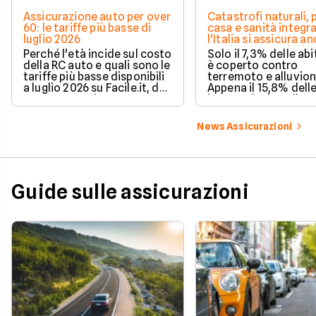
Assicurazione auto per over
Catastrofi naturali, 
60: le tariffe più basse di
casa e sanità integra
luglio 2026
l'Italia si assicura a
troppo poco. I dati 
Perché l'età incide sul costo
Solo il 7,3% delle abi
della RC auto e quali sono le
è coperto contro
tariffe più basse disponibili
terremoto e alluvion
a luglio 2026 su Facile.it, da
Appena il 15,8% dell
106,32€ annui.
imprese ha la polizz
catastrofale obbligat
dati ANIA 2025 sul g
News Assicurazioni
assicurativo italiano
Guide sulle assicurazioni