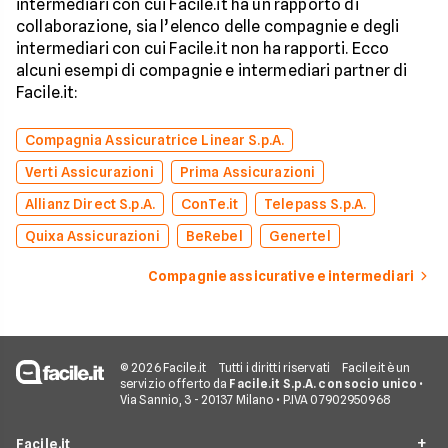
intermediari con cui Facile.it ha un rapporto di
collaborazione, sia l’elenco delle compagnie e degli
intermediari con cui Facile.it non ha rapporti. Ecco
alcuni esempi di compagnie e intermediari partner di
Facile.it:
Compagnia Assicuratrice Linear S.p.A.
Verti Assicurazioni
Prima Assicurazioni
Allianz Direct S.p.A.
ConTe.it
Telepass S.p.A.
Quixa Assicurazioni
BeRebel
Genertel
Compagnie assicurative e intermediari
© 2026 Facile.it
Tutti i diritti riservati
Facile.it è un
servizio offerto da
Facile.it S.p.A. con socio unico
•
Via Sannio, 3 - 20137 Milano • P.IVA 07902950968
Facile.it