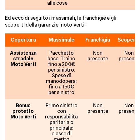
alle cose
Ed ecco di seguito i massimali, le franchigie e gli
scoperti della garanzie moto Verti:
Copertura
Massimale
Franchigia
Scopert
Assistenza
Pacchetto
Non
Non
stradale
base: Traino
presente
presente
Moto Verti
fino a 200€
per sinistro.
Spese di
manodopera:
fino a 150€
per sinistro
Bonus
Primo sinistro
Non
Non
protetto
con
presente
presente
Moto Verti
responsabilità
paritaria o
principale:
classe di
merito