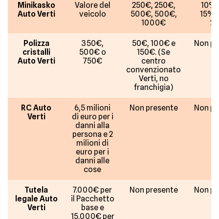
Minikasko
Valore del
250€, 250€,
10%,
Auto Verti
veicolo
500€, 500€,
15%,
1000€
2
Polizza
350€,
50€, 100€ e
Non pr
cristalli
500€ o
150€. (Se
Auto Verti
750€
centro
convenzionato
Verti, no
franchigia)
RC Auto
6,5 milioni
Non presente
Non pr
Verti
di euro per i
danni alla
persona e 2
milioni di
euro per i
danni alle
cose
Tutela
7.000€ per
Non presente
Non pr
legale Auto
il Pacchetto
Verti
base e
15.000€ per