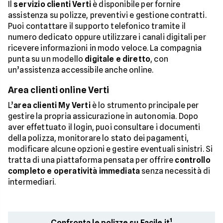
Il
servizio clienti Verti
è disponibile per fornire
suddividere l’importo in
rate mensili, trimestrali o
assistenza su polizze, preventivi e gestione contratti.
semestrali
(con alcune limitazioni per le polizze
Puoi contattare il supporto telefonico tramite il
moto). Questo consente una gestione più flessibile
numero dedicato oppure utilizzare i canali digitali per
della spesa.
ricevere informazioni in modo veloce. La compagnia
punta su un modello
digitale e diretto
, con
un’assistenza accessibile anche online.
Area clienti online Verti
L’
area clienti My Verti
è lo strumento principale per
gestire la propria assicurazione in autonomia. Dopo
aver effettuato il login, puoi consultare i documenti
della polizza, monitorare lo stato dei pagamenti,
modificare alcune opzioni e gestire eventuali sinistri. Si
tratta di una piattaforma pensata per offrire
controllo
completo e operatività immediata
senza necessità di
intermediari.
Confronta le polizze su Facile.it¹