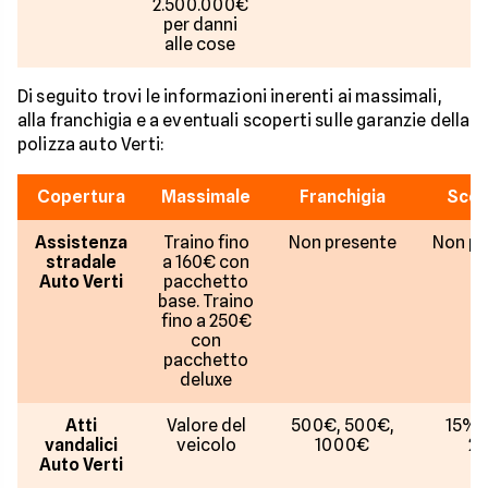
2.500.000€
per danni
alle cose
Di seguito trovi le informazioni inerenti ai massimali,
alla franchigia e a eventuali scoperti sulle garanzie della
polizza auto Verti:
Copertura
Massimale
Franchigia
Scop
Assistenza
Traino fino
Non presente
Non pr
stradale
a 160€ con
Auto Verti
pacchetto
base. Traino
fino a 250€
con
pacchetto
deluxe
Atti
Valore del
500€, 500€,
15%,
vandalici
veicolo
1000€
2
Auto Verti