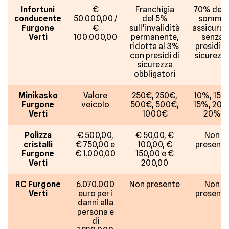
Infortuni
€
Franchigia
70% dell
conducente
50.000,00 /
del 5%
somma
Furgone
€
sull’invalidità
assicurat
Verti
100.000,00
permanente,
senza
ridotta al 3%
presidi d
con presidi di
sicurezz
sicurezza
obbligatori
Minikasko
Valore
250€, 250€,
10%, 15%
Furgone
veicolo
500€, 500€,
15%, 20%
Verti
1000€
20%
Polizza
€ 500,00,
€ 50,00, €
Non
cristalli
€ 750,00 e
100,00, €
presente
Furgone
€ 1.000,00
150,00 e €
Verti
200,00
RC Furgone
6.070.000
Non presente
Non
Verti
euro per i
presente
danni alla
persona e
di