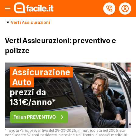
Verti Assicurazioni
Verti Assicurazioni: preventivo e
polizze
Assicurazione
Auto
prezzi da
131€/anno*
Fai un PREVENTIVO
*Toyota Yaris, preventivo del 29-03-2026, immatricolata nel 2005, età
conducente 62 anni, residente in provincia di Trento, classe di merito 1X