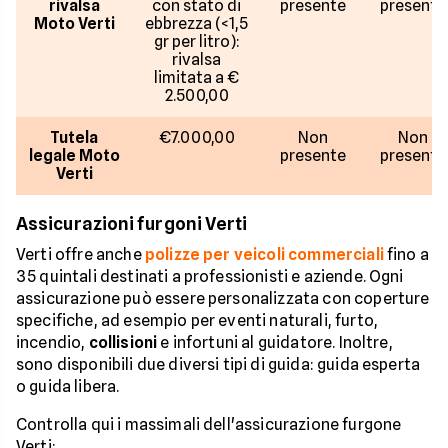
rivalsa
con stato di
presente
presente
Moto Verti
ebbrezza (<1,5
gr per litro):
rivalsa
limitata a €
2.500,00
Tutela
€7.000,00
Non
Non
legale Moto
presente
presente
Verti
Assicurazioni furgoni Verti
Verti offre anche
polizze per veicoli commerciali
fino a
35 quintali destinati a professionisti e aziende. Ogni
assicurazione può essere personalizzata con coperture
specifiche, ad esempio per eventi naturali, furto,
incendio,
collisioni
e infortuni al guidatore. Inoltre,
sono disponibili due diversi tipi di guida: guida esperta
o guida libera.
Controlla qui i massimali dell'assicurazione furgone
Verti: