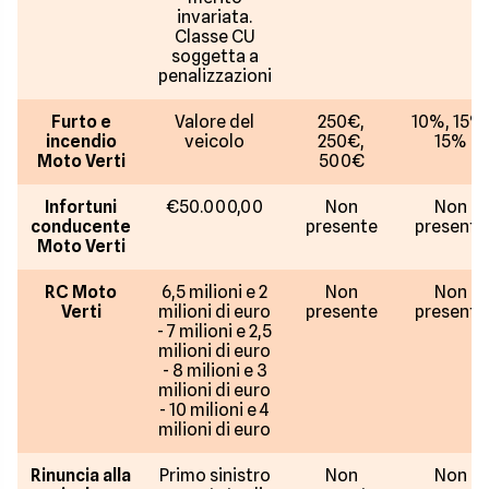
invariata.
Classe CU
soggetta a
penalizzazioni
Furto e
Valore del
250€,
10%, 15%
incendio
veicolo
250€,
15%
Moto Verti
500€
Infortuni
€50.000,00
Non
Non
conducente
presente
presente
Moto Verti
RC Moto
6,5 milioni e 2
Non
Non
Verti
milioni di euro
presente
presente
- 7 milioni e 2,5
milioni di euro
- 8 milioni e 3
milioni di euro
- 10 milioni e 4
milioni di euro
Rinuncia alla
Primo sinistro
Non
Non