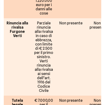
1.220.000
euro per i
danni alle
cose
Rinuncia alla
Parziale
Non presente
Non
rivalsa
rinuncia
presente
Furgone
alla rivalsa
Verti
in caso di
ebbrezza,
con limite
di € 2.500
per il primo
sinistro.
Verti
rinuncia
alla rivalsa
ai sensi
dell’art.
1916 del
Codice
Civile
Tutela
€ 7.000,00
Non presente
Non
legale
per il
presente