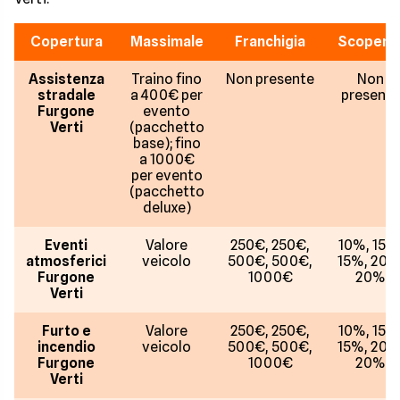
Copertura
Massimale
Franchigia
Scopert
Assistenza
Traino fino
Non presente
Non
stradale
a 400€ per
presente
Furgone
evento
Verti
(pacchetto
base); fino
a 1000€
per evento
(pacchetto
deluxe)
Eventi
Valore
250€, 250€,
10%, 15%
atmosferici
veicolo
500€, 500€,
15%, 20%
Furgone
1000€
20%
Verti
Furto e
Valore
250€, 250€,
10%, 15%
incendio
veicolo
500€, 500€,
15%, 20%
Furgone
1000€
20%
Verti