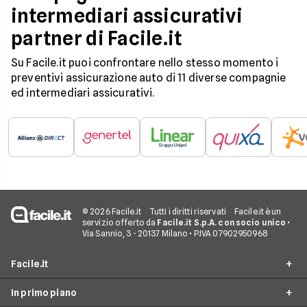
intermediari assicurativi
partner di Facile.it
Su Facile.it puoi confrontare nello stesso momento i
preventivi assicurazione auto di 11 diverse compagnie
ed intermediari assicurativi.
© 2026 Facile.it
Tutti i diritti riservati
Facile.it è un
servizio offerto da
Facile.it S.p.A. con socio unico
•
Via Sannio, 3 - 20137 Milano • P.IVA 07902950968
Facile.it
In primo piano
Assicurazioni