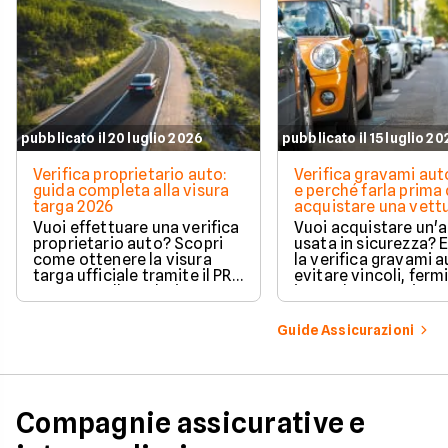
pubblicato il 20 luglio 2026
pubblicato il 15 luglio 2
Verifica proprietario auto:
Verifica gravami au
guida completa alla visura
e perché farla prima 
targa 2026
acquistare una vett
Vuoi effettuare una verifica
Vuoi acquistare un'
proprietario auto? Scopri
usata in sicurezza? 
come ottenere la visura
la verifica gravami a
targa ufficiale tramite il PRA
evitare vincoli, fermi
per controllare dati e
ipoteche. Scopri co
vincoli in totale sicurezza.
tutelare il tuo acqui
Guide Assicurazioni
Compagnie assicurative e