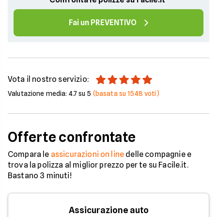
Fai un PREVENTIVO
Vota il nostro servizio:
Valutazione media:
4.7
su 5
(basata su
1548
voti)
Offerte confrontate
Compara le
assicurazioni on line
delle compagnie e
trova la polizza al miglior prezzo per te su Facile.it.
Bastano 3 minuti!
Assicurazione auto