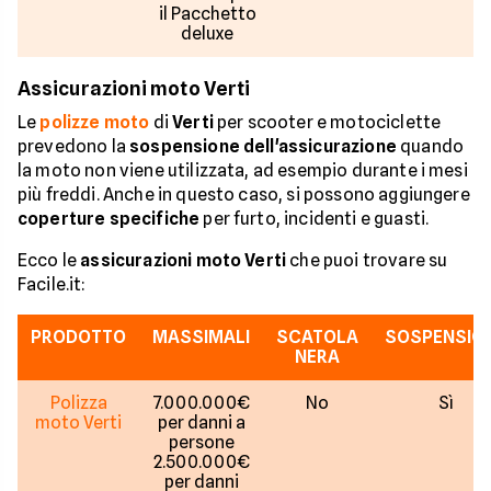
il Pacchetto
deluxe
Assicurazioni moto Verti
Le
polizze moto
di
Verti
per scooter e motociclette
prevedono la
sospensione dell'assicurazione
quando
la moto non viene utilizzata, ad esempio durante i mesi
più freddi. Anche in questo caso, si possono aggiungere
coperture specifiche
per furto, incidenti e guasti.
Ecco le
assicurazioni moto Verti
che puoi trovare su
Facile.it:
PRODOTTO
MASSIMALI
SCATOLA
SOSPENSIO
NERA
Polizza
7.000.000€
No
Sì
moto Verti
per danni a
persone
2.500.000€
per danni