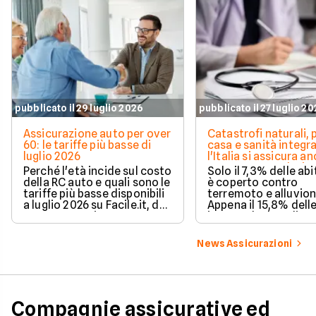
pubblicato il 29 luglio 2026
pubblicato il 27 luglio 2
Assicurazione auto per over
Catastrofi naturali, 
60: le tariffe più basse di
casa e sanità integra
luglio 2026
l'Italia si assicura a
troppo poco. I dati 
Perché l'età incide sul costo
Solo il 7,3% delle abi
della RC auto e quali sono le
è coperto contro
tariffe più basse disponibili
terremoto e alluvion
a luglio 2026 su Facile.it, da
Appena il 15,8% dell
106,32€ annui.
imprese ha la polizz
catastrofale obbligat
dati ANIA 2025 sul g
News Assicurazioni
assicurativo italiano
Compagnie assicurative ed