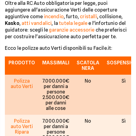
Oltre alla RC Auto obbligatoria per legge, puoi
aggiungere all'assicurazione Verti delle coperture
aggiuntive come
incendio
, furto,
cristalli
, collisione,
Kasko
,
atti vandalici
, la
tutela legale
e l'infortunio del
guidatore: scegli le
garanzie accessorie
che preferisci
per costruire l'assicurazione auto perfetta per te.
Ecco le polizze auto Verti disponibili su Facile.it:
PRODOTTO
MASSIMALI
SCATOLA
SOSPENSIO
NERA
Polizza
7.000.000€
No
Sì
auto Verti
per danni a
persone
2.500.000€
per danni
alle cose
Polizza
7.000.000€
No
Sì
auto Verti
per danni a
Ripara
persone