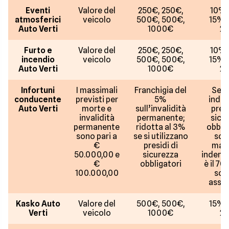
Eventi
Valore del
250€, 250€,
10%,
atmosferici
veicolo
500€, 500€,
15%,
Auto Verti
1000€
2
Furto e
Valore del
250€, 250€,
10%,
incendio
veicolo
500€, 500€,
15%,
Auto Verti
1000€
2
Infortuni
I massimali
Franchigia del
Se n
conducente
previsti per
5%
indo
Auto Verti
morte e
sull’invalidità
presi
invalidità
permanente;
sicu
permanente
ridotta al 3%
obblig
sono pari a
se si utilizzano
so
€
presidi di
mas
50.000,00 e
sicurezza
indenni
€
obbligatori
è il 70
100.000,00
so
assic
Kasko Auto
Valore del
500€, 500€,
15%,
Verti
veicolo
1000€
2